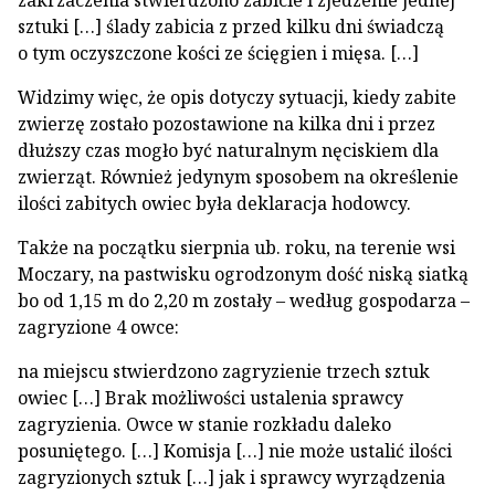
zakrzaczenia stwierdzono zabicie i zjedzenie jednej
sztuki […] ślady zabicia z przed kilku dni świadczą
o tym oczyszczone kości ze ścięgien i mięsa. […]
Widzimy więc, że opis dotyczy sytuacji, kiedy zabite
zwierzę zostało pozostawione na kilka dni i przez
dłuższy czas mogło być naturalnym nęciskiem dla
zwierząt. Również jedynym sposobem na określenie
ilości zabitych owiec była deklaracja hodowcy.
Także na początku sierpnia ub. roku, na terenie wsi
Moczary, na pastwisku ogrodzonym dość niską siatką
bo od 1,15 m do 2,20 m zostały – według gospodarza –
zagryzione 4 owce:
na miejscu stwierdzono zagryzienie trzech sztuk
owiec […] Brak możliwości ustalenia sprawcy
zagryzienia. Owce w stanie rozkładu daleko
posuniętego. […] Komisja […] nie może ustalić ilości
zagryzionych sztuk […] jak i sprawcy wyrządzenia