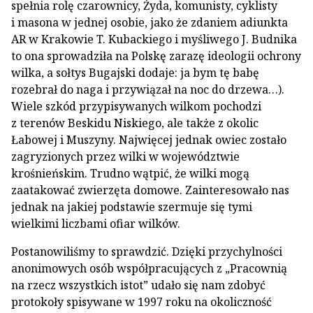
spełnia rolę czarownicy, Żyda, komunisty, cyklisty
i masona w jednej osobie, jako że zdaniem adiunkta
AR w Krakowie T. Kubackiego i myśliwego J. Budnika
to ona sprowadziła na Polskę zarazę ideologii ochrony
wilka, a sołtys Bugajski dodaje: ja bym tę babę
rozebrał do naga i przywiązał na noc do drzewa…).
Wiele szkód przypisywanych wilkom pochodzi
z terenów Beskidu Niskiego, ale także z okolic
Łabowej i Muszyny. Najwięcej jednak owiec zostało
zagryzionych przez wilki w województwie
krośnieńskim. Trudno wątpić, że wilki mogą
zaatakować zwierzęta domowe. Zainteresowało nas
jednak na jakiej podstawie szermuje się tymi
wielkimi liczbami ofiar wilków.
Postanowiliśmy to sprawdzić. Dzięki przychylności
anonimowych osób współpracujących z „Pracownią
na rzecz wszystkich istot” udało się nam zdobyć
protokoły spisywane w 1997 roku na okoliczność