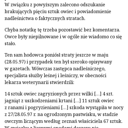
W związku z powyższym zalecono odszukanie
brakujących pięciu sztuk owiec i powiadomienie
nadleśnictwa o faktycznych stratach.
Chyba notatkę tę trzeba pozostawić bez komentarza.
Owce były niepilnowane i w ogóle nie wiadomo co się
stało.
Ten sam hodowca poniósł straty jeszcze w maju
(28.05.97) i przypadek ten był szeroko opisywany
w gazetach. Wówczas zastępca nadleśniczego,
specjalista służby leśnej i leśniczy, w obecności
lekarza weterynarii stwierdzili:
14 sztuk owiec zagryzionych przez wilki […] 4 szt.
jagniąt z uszkodzeniami krtani […] 11 sztuk owiec
z ranami i pogryzieniami […] szkoda wystąpiła w nocy
z 27/28.05.97 r. na ogrodzonym pastwisku, w stadzie
owczym liczącym według zeznań właściciela 67 sztuk.