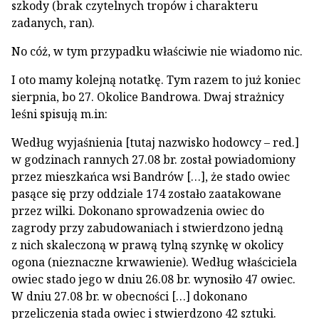
szkody (brak czytelnych tropów i charakteru
zadanych, ran).
No cóż, w tym przypadku właściwie nie wiadomo nic.
I oto mamy kolejną notatkę. Tym razem to już koniec
sierpnia, bo 27. Okolice Bandrowa. Dwaj strażnicy
leśni spisują m.in:
Według wyjaśnienia [tutaj nazwisko hodowcy – red.]
w godzinach rannych 27.08 br. został powiadomiony
przez mieszkańca wsi Bandrów […], że stado owiec
pasące się przy oddziale 174 zostało zaatakowane
przez wilki. Dokonano sprowadzenia owiec do
zagrody przy zabudowaniach i stwierdzono jedną
z nich skaleczoną w prawą tylną szynkę w okolicy
ogona (nieznaczne krwawienie). Według właściciela
owiec stado jego w dniu 26.08 br. wynosiło 47 owiec.
W dniu 27.08 br. w obecności […] dokonano
przeliczenia stada owiec i stwierdzono 42 sztuki.