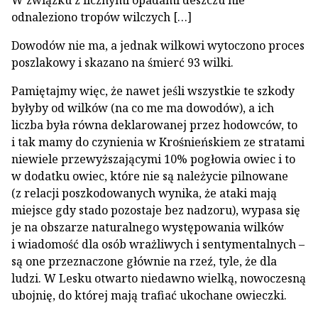
W związku z licznymi opadami deszczu nie
odnaleziono tropów wilczych […]
Dowodów nie ma, a jednak wilkowi wytoczono proces
poszlakowy i skazano na śmierć 93 wilki.
Pamiętajmy więc, że nawet jeśli wszystkie te szkody
byłyby od wilków (na co me ma dowodów), a ich
liczba była równa deklarowanej przez hodowców, to
i tak mamy do czynienia w Krośnieńskiem ze stratami
niewiele przewyższającymi 10% pogłowia owiec i to
w dodatku owiec, które nie są należycie pilnowane
(z relacji poszkodowanych wynika, że ataki mają
miejsce gdy stado pozostaje bez nadzoru), wypasa się
je na obszarze naturalnego występowania wilków
i wiadomość dla osób wrażliwych i sentymentalnych –
są one przeznaczone głównie na rzeź, tyle, że dla
ludzi. W Lesku otwarto niedawno wielką, nowoczesną
ubojnię, do której mają trafiać ukochane owieczki.