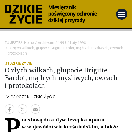
menu
TU JESTEŚ:
Home
Archiwum
1998
Luty 1998
O złych wilkach, głupocie Brigitte Bardot, mądrych myśliwych, owcach
i protokołach
DZIKIE ŻYCIE
O złych wilkach, głupocie Brigitte
Bardot, mądrych myśliwych, owcach
i protokołach
Miesięcznik Dzikie Życie
P
odstawą do antywilczej kampanii
w województwie krośnieńskim, a także