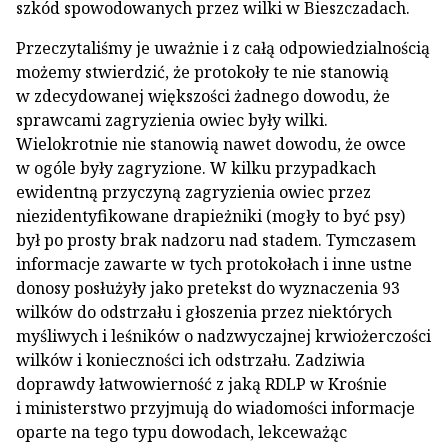
szkód spowodowanych przez wilki w Bieszczadach.
Przeczytaliśmy je uważnie i z całą odpowiedzialnością
możemy stwierdzić, że protokoły te nie stanowią
w zdecydowanej większości żadnego dowodu, że
sprawcami zagryzienia owiec były wilki.
Wielokrotnie nie stanowią nawet dowodu, że owce
w ogóle były zagryzione. W kilku przypadkach
ewidentną przyczyną zagryzienia owiec przez
niezidentyfikowane drapieżniki (mogły to być psy)
był po prosty brak nadzoru nad stadem. Tymczasem
informacje zawarte w tych protokołach i inne ustne
donosy posłużyły jako pretekst do wyznaczenia 93
wilków do odstrzału i głoszenia przez niektórych
myśliwych i leśników o nadzwyczajnej krwiożerczości
wilków i konieczności ich odstrzału. Zadziwia
doprawdy łatwowierność z jaką RDLP w Krośnie
i ministerstwo przyjmują do wiadomości informacje
oparte na tego typu dowodach, lekceważąc