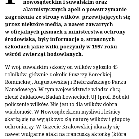
nowosądeckim i suwalskim oraz
alarmistycznych apeli o powstrzymanie
zagrożenia ze strony wilków, przewijających się
przez niektóre media, a nawet zawartych
w oficjalnych pismach z ministerstwa ochrony
środowiska, były informacje o, strasznych
szkodach jakie wilki poczyniły w 1997 roku
wśród zwierząt hodowlanych.
W woj. suwalskim szkody od wilków zgłosiło 45
rolników, głównie z okolic Puszczy Boreckiej,
Rominckiej, Augustowskiej i Biebrzańskiego Parku
Narodowego. W tym województwie władze chcą
zlecić Zakładowi Badań Łowieckich UJ (prof. Bobek)
policzenie wilków. Nie jest to dla wilków dobra
wiadomość. W Nowosądeckiem myśliwi i leśnicy
skarżą się na wyjątkowo złą naturę wilków i głupotę
ochroniarzy. W Gazecie Krakowskiej ukazały się
nawet wulgarne ataki na francuską aktorkę (która