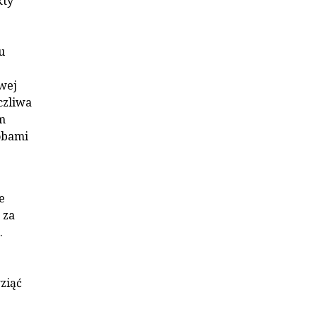
kty
u
wej
czliwa
m
óbami
e
 za
.
ziąć