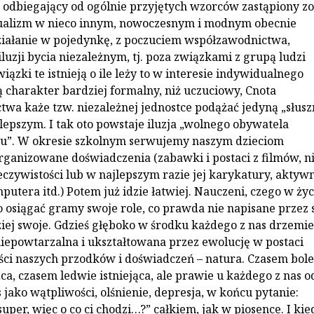
 odbiegający od ogólnie przyjętych wzorców zastąpiony zo
ualizm w nieco innym, nowoczesnym i modnym obecnie
działanie w pojedynkę, z poczuciem współzawodnictwa,
luzji bycia niezależnym, tj. poza związkami z grupą ludzi
wiązki te istnieją o ile leży to w interesie indywidualnego
ą charakter bardziej formalny, niż uczuciowy, Cnota
wa każe tzw. niezależnej jednostce podążać jedyną „słusz
 lepszym. I tak oto powstaje iluzja „wolnego obywatela
u”. W okresie szkolnym serwujemy naszym dzieciom
ganizowane doświadczenia (zabawki i postaci z filmów, n
zeczywistości lub w najlepszym razie jej karykatury, aktyw
utera itd.) Potem już idzie łatwiej. Nauczeni, czego w życ
o osiągać gramy swoje role, co prawda nie napisane przez s
ziej swoje. Gdzieś głęboko w środku każdego z nas drzemie
niepowtarzalna i ukształtowana przez ewolucję w postaci
lości naszych przodków i doświadczeń – natura. Czasem bole
ca, czasem ledwie istniejąca, ale prawie u każdego z nas 
as jako wątpliwości, olśnienie, depresja, w końcu pytanie:
super, więc o co ci chodzi…?” całkiem, jak w piosence. I kie