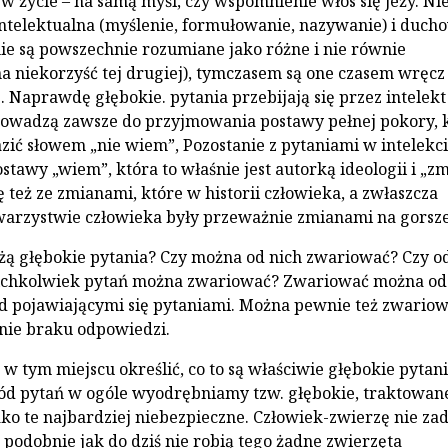
życie – na samą myśl, czy wspomnienie włos się jeży. Nie
 intelektualna (myślenie, formułowanie, nazywanie) i duch
ie są powszechnie rozumiane jako różne i nie równie
a niekorzyść tej drugiej), tymczasem są one czasem wręcz
 Naprawdę głębokie. pytania przebijają się przez intelekt
rowadzą zawsze do przyjmowania postawy pełnej pokory, 
ić słowem „nie wiem”, Pozostanie z pytaniami w intelekc
stawy „wiem”, która to właśnie jest autorką ideologii i „z
ę też ze zmianami, które w historii człowieka, a zwłaszcza
arzystwie człowieka były przeważnie zmianami na gorsze
ą głębokie pytania? Czy można od nich zwariować? Czy o
ichkolwiek pytań można zwariować? Zwariować można od
d pojawiającymi się pytaniami. Można pewnie też zwariow
nie braku odpowiedzi.
w tym miejscu określić, co to są właściwie głębokie pytani
ód pytań w ogóle wyodrębniamy tzw. głębokie, traktowan
ko te najbardziej niebezpieczne. Człowiek-zwierzę nie za
 podobnie jak do dziś nie robią tego żadne zwierzęta