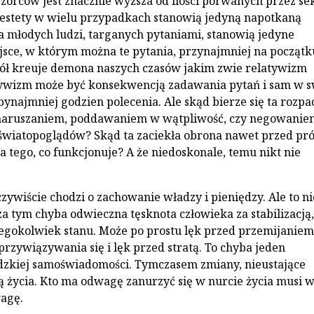
orców jest znacznie wyższa od ilości porwanych przez se
niestety w wielu przypadkach stanowią jedyną napotkaną
a młodych ludzi, targanych pytaniami, stanowią jedyne
sce, w którym można te pytania, przynajmniej na początk
ół kreuje demona naszych czasów jakim zwie relatywizm
tywizm może być konsekwencją zadawania pytań i sam w s
t bynajmniej godzien polecenia. Ale skąd bierze się ta rozpa
naruszaniem, poddawaniem w wątpliwość, czy negowanie
światopoglądów? Skąd ta zaciekła obrona nawet przed pr
 tego, co funkcjonuje? A że niedoskonale, temu nikt nie
zywiście chodzi o zachowanie władzy i pieniędzy. Ale to ni
za tym chyba odwieczna tęsknota człowieka za stabilizacją,
iegokolwiek stanu. Może po prostu lęk przed przemijaniem
przywiązywania się i lęk przed stratą. To chyba jeden
dzkiej samoświadomości. Tymczasem zmiany, nieustające
tą życia. Kto ma odwagę zanurzyć się w nurcie życia musi w
agę.