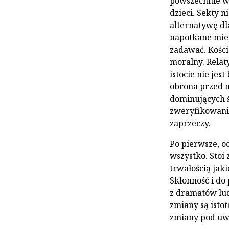
powszechnie wz
dzieci. Sekty 
alternatywę dl
napotkane miej
zadawać. Kości
moralny. Rela
istocie nie jes
obrona przed 
dominujących 
zweryfikowania
zaprzeczy.
Po pierwsze, oc
wszystko. Stoi 
trwałością jak
Skłonność i do 
z dramatów lu
zmiany są isto
zmiany pod uw