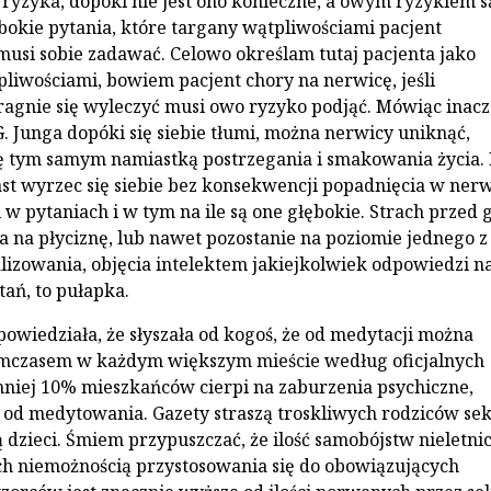
yzyka, dopóki nie jest ono konieczne, a owym ryzykiem s
ębokie pytania, które targany wątpliwościami pacjent
musi sobie zadawać. Celowo określam tutaj pacjenta jako
liwościami, bowiem pacjent chory na nerwicę, jeśli
ragnie się wyleczyć musi owo ryzyko podjąć. Mówiąc inacze
G. Junga dopóki się siebie tłumi, można nerwicy uniknąć,
ę tym samym namiastką postrzegania i smakowania życia.
t wyrzec się siebie bez konsekwencji popadnięcia w nerw
 w pytaniach i w tym na ile są one głębokie. Strach przed 
ka na płyciznę, lub nawet pozostanie na poziomie jednego z
lizowania, objęcia intelektem jakiejkolwiek odpowiedzi n
tań, to pułapka.
powiedziała, że słyszała od kogoś, że od medytacji można
mczasem w każdym większym mieście według oficjalnych
niej 10% mieszkańców cierpi na zaburzenia psychiczne,
 od medytowania. Gazety straszą troskliwych rodziców sek
 dzieci. Śmiem przypuszczać, że ilość samobójstw nieletnic
 niemożnością przystosowania się do obowiązujących