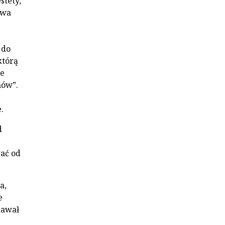
stety,
owa
 do
którą
ie
mów”.
.
d
ać od
a,
e
dawał