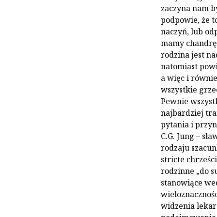
zaczyna nam by
podpowie, że t
naczyń, lub od
mamy chandrę, w
rodzina jest na
natomiast powi
a więc i równi
wszystkie grze
Pewnie wszystk
najbardziej t
pytania i przy
C.G. Jung – sł
rodzaju szacun
stricte chrześc
rodzinne „do s
stanowiące wed
wieloznacznośc
widzenia lekar