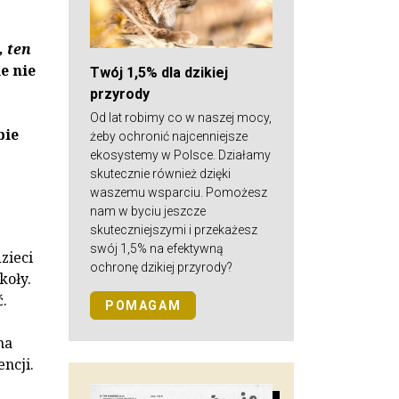
, ten
e nie
Twój 1,5% dla dzikiej
przyrody
Od lat robimy co w naszej mocy,
bie
żeby ochronić najcenniejsze
ekosystemy w Polsce. Działamy
skutecznie również dzięki
waszemu wsparciu. Pomożesz
nam w byciu jeszcze
skuteczniejszymi i przekażesz
swój 1,5% na efektywną
zieci
ochronę dzikiej przyrody?
koły.
.
POMAGAM
na
ncji.