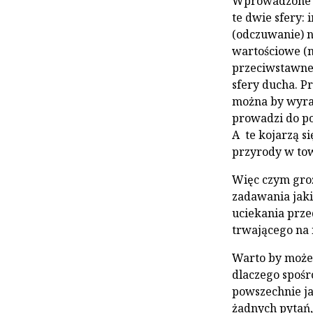
Wprowadzone w 
te dwie sfery:
(odczuwanie) n
wartościowe (n
przeciwstawne.
sfery ducha. P
można by wyraz
prowadzi do po
A te kojarzą si
przyrody w tow
Więc czym groż
zadawania jak
uciekania prze
trwającego na 
Warto by może 
dlaczego spośr
powszechnie ja
żadnych pytań,