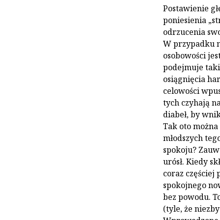
Postawienie gł
poniesienia „st
odrzucenia swo
W przypadku ne
osobowości jes
podejmuje taki
osiągnięcia har
celowości wpus
tych czyhają na
diabeł, by wn
Tak oto można 
młodszych teg
spokoju? Zauwa
urósł. Kiedy sk
coraz częściej 
spokojnego now
bez powodu. To
(tyle, że niezby