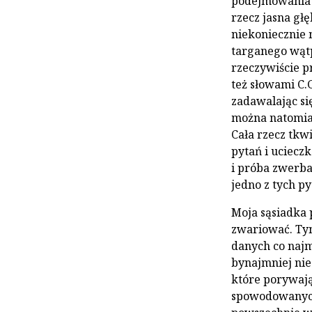
podejmowania r
rzecz jasna gł
niekoniecznie 
targanego wątp
rzeczywiście p
też słowami C.
zadawalając si
można natomias
Cała rzecz tkwi
pytań i uciecz
i próba zwerba
jedno z tych py
Moja sąsiadka 
zwariować. Ty
danych co najm
bynajmniej nie
które porywają
spowodowanych