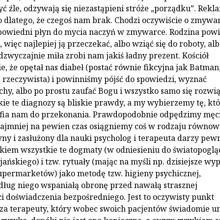
ć źle, odzywają się niezastąpieni stróże „porządku”. Rekl
o dlatego, że czegoś nam brak. Chodzi oczywiście o zmywa
powiedni płyn do mycia naczyń w zmywarce. Rodzina powi
ięc najlepiej ją przeczekać, albo wziąć się do roboty, albo
dzwyczajnie miła zrobi nam jakiś ładny prezent. Kościół
e, że opętał nas diabeł (postać równie fikcyjna jak Batman
e rzeczywista) i powinniśmy pójść do spowiedzi, wyznać
chy, albo po prostu zaufać Bogu i wszystko samo się rozwią
ie te diagnozy są bliskie prawdy, a my wybierzemy tę, kt
rafia nam do przekonania. Prawdopodobnie odpędzimy męc
najmniej na pewien czas osiągniemy coś w rodzaju równow
awny i zasłużony dla nauki psycholog i terapeuta darzy pe
kiem wszystkie te dogmaty (w odniesieniu do światopogl
ijańskiego) i tzw. rytuały (mając na myśli np. dzisiejsze w
upermarketów) jako metodę tzw. higieny psychicznej,
ług niego wspaniałą obronę przed nawałą strasznej
i doświadczenia bezpośredniego. Jest to oczywisty punkt
za terapeuty, który wobec swoich pacjentów świadomie u