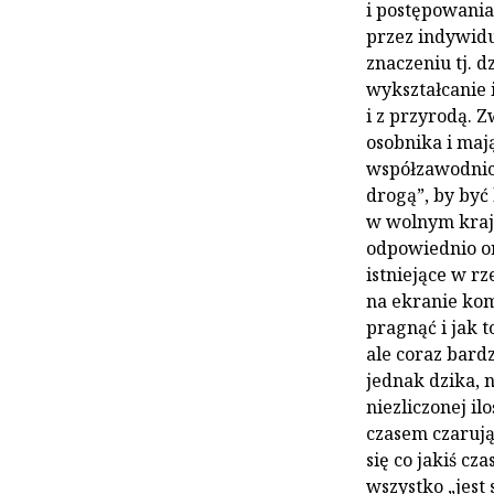
i postępowania
przez indywid
znaczeniu tj. 
wykształcanie i
i z przyrodą. Z
osobnika i maj
współzawodnict
drogą”, by być
w wolnym kraj
odpowiednio or
istniejące w r
na ekranie komp
pragnąć i jak t
ale coraz bard
jednak dzika, 
niezliczonej i
czasem czarują
się co jakiś cz
wszystko „jest 