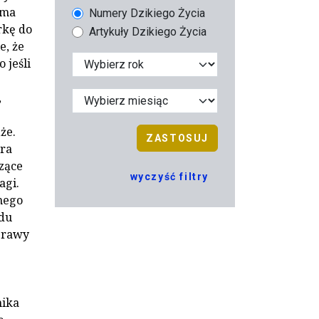
ama
Numery Dzikiego Życia
rkę do
Artykuły Dzikiego Życia
e, że
 jeśli
,
że.
ZASTOSUJ
óra
zące
wyczyść filtry
agi.
wnego
ądu
yprawy
nika