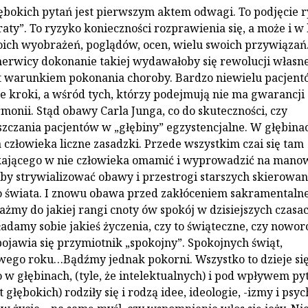
ębokich pytań jest pierwszym aktem odwagi. To podjęcie 
raty”. To ryzyko konieczności rozprawienia się, a może i w
ich wyobrażeń, poglądów, ocen, wielu swoich przywiązań
rwicy dokonanie takiej wydawałoby się rewolucji własne
t warunkiem pokonania choroby. Bardzo niewielu pacjen
e kroki, a wśród tych, którzy podejmują nie ma gwarancji
monii. Stąd obawy Carla Junga, co do skuteczności, czy
zczania pacjentów w „głębiny” egzystencjalne. W głębina
 człowieka liczne zasadzki. Przede wszystkim czai się tam
ikającego w nie człowieka omamić i wyprowadzić na mano
by strywializować obawy i przestrogi starszych skierowan
o świata. I znowu obawa przed zakłóceniem sakramentaln
żmy do jakiej rangi cnoty ów spokój w dzisiejszych czasa
ładamy sobie jakieś życzenia, czy to świąteczne, czy nowor
pojawia się przymiotnik „spokojny”. Spokojnych świąt,
ego roku…Bądźmy jednak pokorni. Wszystko to dzieje się
 w głębinach, (tyle, że intelektualnych) i pod wpływem py
t głębokich) rodziły się i rodzą idee, ideologie, -izmy i psyc