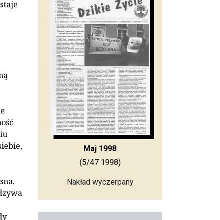
staje
ną
ie
ność
iu
iebie,
Maj 1998
(5/47 1998)
sna,
Nakład wyczerpany
odzywa
dy