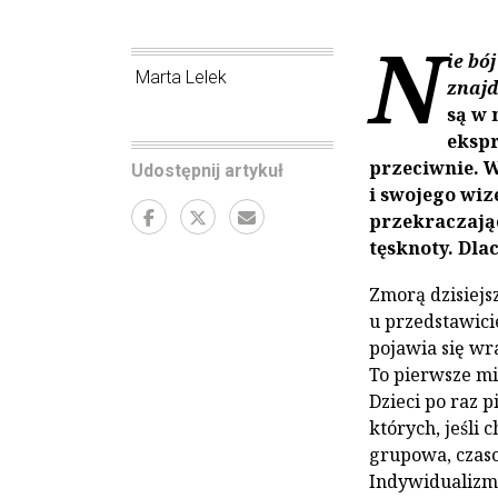
N
ie bój
Marta Lelek
znajd
są w 
ekspr
przeciwnie. 
Udostępnij artykuł
i swojego wi
przekraczają
tęsknoty. Dla
Zmorą dzisiejs
u przedstawici
pojawia się wr
To pierwsze mi
Dzieci po raz p
których, jeśli
grupowa, czaso
Indywidualizm 