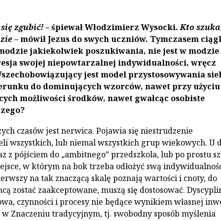
 się zgubić!
– śpiewał Włodzimierz Wysocki.
Kto szuka
zie
– mówił Jezus do swych uczniów. Tymczasem ciągl
modzie jakiekolwiek poszukiwania, nie jest w modzie
esja swojej niepowtarzalnej indywidualności, wręcz
Wszechobowiązujący jest model przystosowywania sie
zerunku do dominujących wzorców, nawet przy użyciu
cych możliwości środków, nawet gwałcąc osobiste
czego?
zych czasów jest nerwica. Pojawia się niestrudzenie
eli wszystkich, lub niemal wszystkich grup wiekowych. U d
az z pójściem do „ambitnego” przedszkola, lub po prostu sz
ejsce, w którym na bok trzeba odłożyć swą indywidualność
ierwszy na tak znaczącą skalę poznają wartości i cnoty, do
 chcą zostać zaakceptowane, muszą się dostosować. Dyscypli
wa, czynności i procesy nie będące wynikiem własnej inwe
w Znaczeniu tradycyjnym, tj. swobodny sposób myślenia