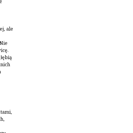
ą
j, ale
 Nie
icę.
głębią
 nich
a
tami,
h,