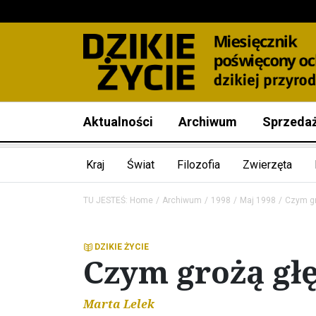
Aktualności
Archiwum
Sprzeda
Kraj
Świat
Filozofia
Zwierzęta
TU JESTEŚ:
Home
Archiwum
1998
Maj 1998
Czym gr
DZIKIE ŻYCIE
Czym grożą gł
Marta Lelek