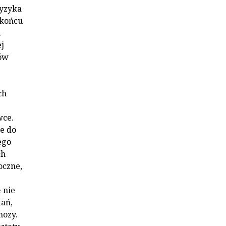
ryzyka
 końcu
.
j
tów
ch
wce.
e do
ego
ch
oczne,
 nie
tań,
hozy.