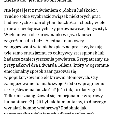
„ciekawość” jest nie do obronienia.
Nie lepiej jest z mówieniem o „dobru ludzkości”.
Trudno sobie wyobrazić związek niektórych prac
badawczych z dobrobytem ludzkości – choćby wiele
prac archeologicznych czy porównawczej lingwistyki.
Wiele innych obszarów nauki wręcz stanowi
zagrożenia dla ludzi. A jednak naukowcy
zaangażowani w te niebezpieczne prace wykazują
tyle samo entuzjazmu co odkrywcy szczepionek lub
badacze zanieczyszczenia powietrza. Przypatrzmy się
przypadkowi dra Edwarda Tellera, który w ogromnie
emocjonalny sposób zaangażował się
w popularyzowanie elektrowni atomowych. Czy
zaangażowanie to miało swoje źródło w pragnieniu
uszczęśliwienia ludzkości? Jeśli tak, to dlaczego dr
Teller nie zaangażował się emocjonalnie w sprawy
humanitarne? Jeśli był tak humanitarny, to dlaczego
wynalazł bombę wodorową? Podobnie jak