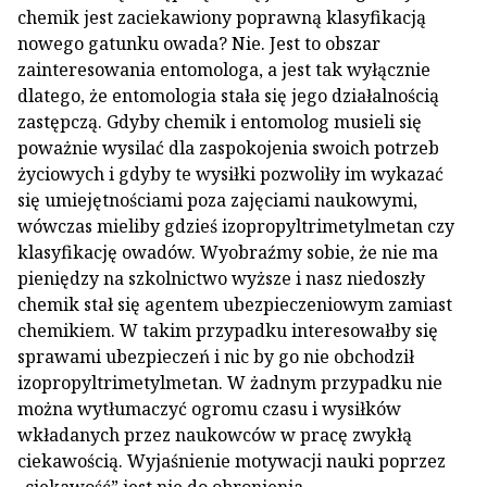
chemik jest zaciekawiony poprawną klasyfikacją
nowego gatunku owada? Nie. Jest to obszar
zainteresowania entomologa, a jest tak wyłącznie
dlatego, że entomologia stała się jego działalnością
zastępczą. Gdyby chemik i entomolog musieli się
poważnie wysilać dla zaspokojenia swoich potrzeb
życiowych i gdyby te wysiłki pozwoliły im wykazać
się umiejętnościami poza zajęciami naukowymi,
wówczas mieliby gdzieś izopropyltrimetylmetan czy
klasyfikację owadów. Wyobraźmy sobie, że nie ma
pieniędzy na szkolnictwo wyższe i nasz niedoszły
chemik stał się agentem ubezpieczeniowym zamiast
chemikiem. W takim przypadku interesowałby się
sprawami ubezpieczeń i nic by go nie obchodził
izopropyltrimetylmetan. W żadnym przypadku nie
można wytłumaczyć ogromu czasu i wysiłków
wkładanych przez naukowców w pracę zwykłą
ciekawością. Wyjaśnienie motywacji nauki poprzez