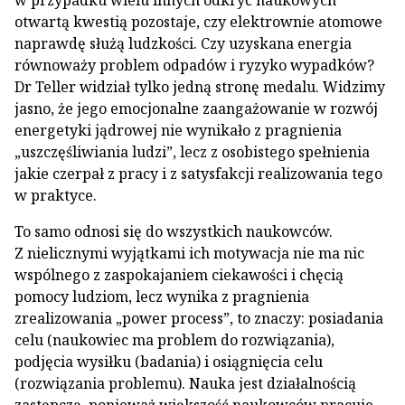
w przypadku wielu innych odkryć naukowych
otwartą kwestią pozostaje, czy elektrownie atomowe
naprawdę służą ludzkości. Czy uzyskana energia
równoważy problem odpadów i ryzyko wypadków?
Dr Teller widział tylko jedną stronę medalu. Widzimy
jasno, że jego emocjonalne zaangażowanie w rozwój
energetyki jądrowej nie wynikało z pragnienia
„uszczęśliwiania ludzi”, lecz z osobistego spełnienia
jakie czerpał z pracy i z satysfakcji realizowania tego
w praktyce.
To samo odnosi się do wszystkich naukowców.
Z nielicznymi wyjątkami ich motywacja nie ma nic
wspólnego z zaspokajaniem ciekawości i chęcią
pomocy ludziom, lecz wynika z pragnienia
zrealizowania „power process”, to znaczy: posiadania
celu (naukowiec ma problem do rozwiązania),
podjęcia wysiłku (badania) i osiągnięcia celu
(rozwiązania problemu). Nauka jest działalnością