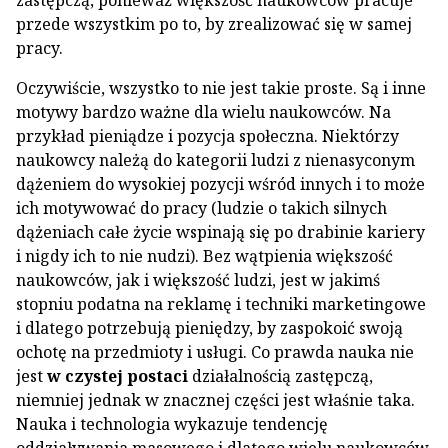
zastępczą, ponieważ większość naukowców pracuje
przede wszystkim po to, by zrealizować się w samej
pracy.
Oczywiście, wszystko to nie jest takie proste. Są i inne
motywy bardzo ważne dla wielu naukowców. Na
przykład pieniądze i pozycja społeczna. Niektórzy
naukowcy należą do kategorii ludzi z nienasyconym
dążeniem do wysokiej pozycji wśród innych i to może
ich motywować do pracy (ludzie o takich silnych
dążeniach całe życie wspinają się po drabinie kariery
i nigdy ich to nie nudzi). Bez wątpienia większość
naukowców, jak i większość ludzi, jest w jakimś
stopniu podatna na reklamę i techniki marketingowe
i dlatego potrzebują pieniędzy, by zaspokoić swoją
ochotę na przedmioty i usługi. Co prawda nauka nie
jest
w czystej postaci
działalnością zastępczą,
niemniej jednak w znacznej części jest właśnie taka.
Nauka i technologia wykazuje tendencję