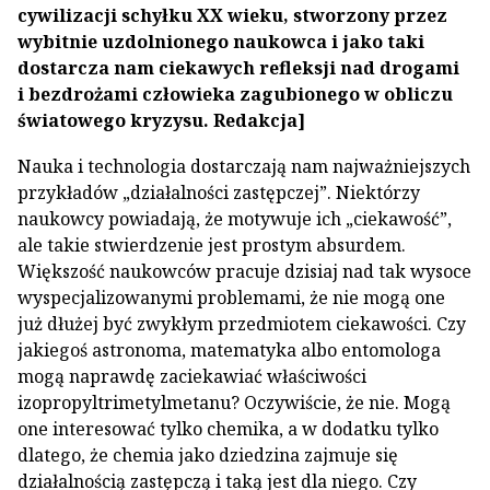
cywilizacji schyłku XX wieku, stworzony przez
wybitnie uzdolnionego naukowca i jako taki
dostarcza nam ciekawych refleksji nad drogami
i bezdrożami człowieka zagubionego w obliczu
światowego kryzysu. Redakcja]
Nauka i technologia dostarczają nam najważniejszych
przykładów „działalności zastępczej”. Niektórzy
naukowcy powiadają, że motywuje ich „ciekawość”,
ale takie stwierdzenie jest prostym absurdem.
Większość naukowców pracuje dzisiaj nad tak wysoce
wyspecjalizowanymi problemami, że nie mogą one
już dłużej być zwykłym przedmiotem ciekawości. Czy
jakiegoś astronoma, matematyka albo entomologa
mogą naprawdę zaciekawiać właściwości
izopropyltrimetylmetanu? Oczywiście, że nie. Mogą
one interesować tylko chemika, a w dodatku tylko
dlatego, że chemia jako dziedzina zajmuje się
działalnością zastępczą i taką jest dla niego. Czy