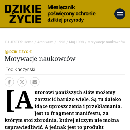
menu
TU JESTEŚ:
Home
Archiwum
1998
Maj 1998
Motywacje naukowców
DZIKIE ŻYCIE
Motywacje naukowców
Ted Kaczynski
[A
utorowi poniższych słów możemy
zarzucić bardzo wiele. Są tu daleko
idące uproszczenia i przekłamania.
Jest to fragment manifestu, za
którym stoi zbrodnia, której niczym nie można
usprawiedliwić. A jednak jest to produkt