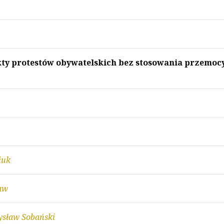
kty protestów obywatelskich bez stosowania przemoc
iuk
aw
ysław Sobański