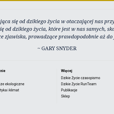
jąca się od dzikiego życia w otaczającej nas przy
ię od dzikiego życia, które jest w nas samych, sk
ce zjawiska, prowadzące prawdopodobnie aż do j
~ GARY SNYDER
nie
Więcej
Dzikie Życie czasopismo
rze ekologiczne
Dzikie Życie RunTeam
yka i klimat
Publikacje
Sklep