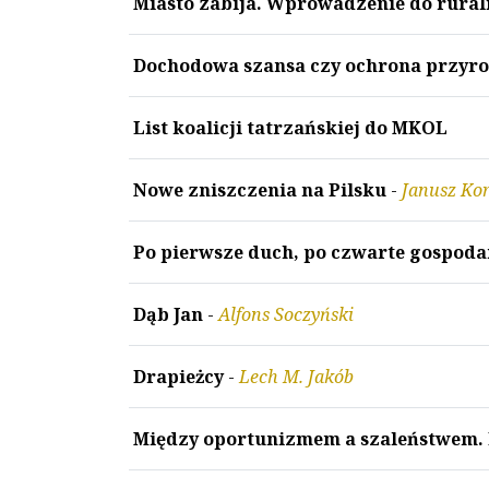
Miasto zabija. Wprowadzenie do rurali
Dochodowa szansa czy ochrona przyr
List koalicji tatrzańskiej do MKOL
Nowe zniszczenia na Pilsku
-
Janusz Kor
Po pierwsze duch, po czwarte gospod
Dąb Jan
-
Alfons Soczyński
Drapieżcy
-
Lech M. Jakób
Między oportunizmem a szaleństwem.