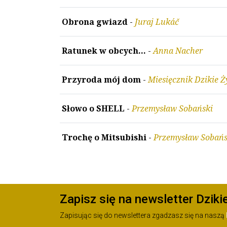
Obrona gwiazd
-
Juraj Lukáč
Ratunek w obcych...
-
Anna Nacher
Przyroda mój dom
-
Miesięcznik Dzikie Ż
Słowo o SHELL
-
Przemysław Sobański
Trochę o Mitsubishi
-
Przemysław Sobańs
Zapisz się na newsletter Dziki
Zapisując się do newslettera zgadzasz się na naszą