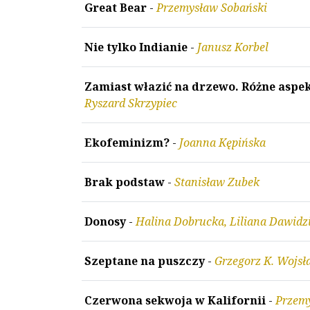
Great Bear
-
Przemysław Sobański
Nie tylko Indianie
-
Janusz Korbel
Zamiast włazić na drzewo. Różne aspe
Ryszard Skrzypiec
Ekofeminizm?
-
Joanna Kępińska
Brak podstaw
-
Stanisław Zubek
Donosy
-
Halina Dobrucka, Liliana Dawidz
Szeptane na puszczy
-
Grzegorz K. Wojsł
Czerwona sekwoja w Kalifornii
-
Przem