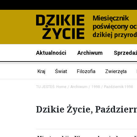
Aktualności
Archiwum
Sprzeda
Kraj
Świat
Filozofia
Zwierzęta
TU JESTEŚ:
Home
Archiwum
1998
Październik 1998
Dzikie Życie, Paździer