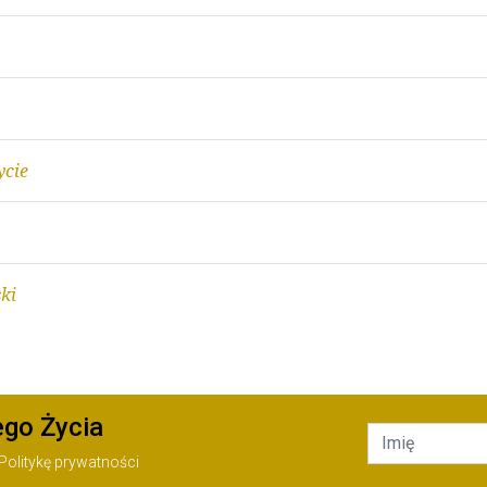
ycie
ki
ego Życia
Politykę prywatności