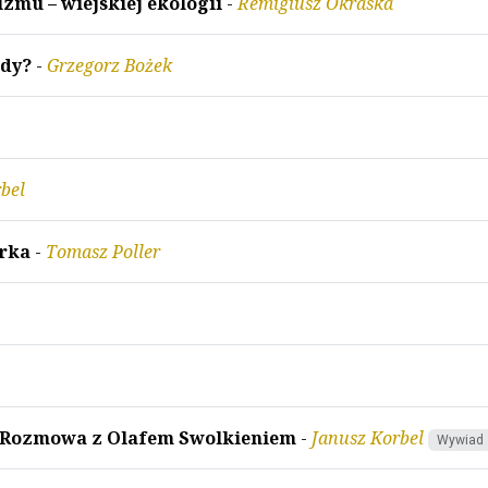
zmu – wiejskiej ekologii
-
Remigiusz Okraska
ody?
-
Grzegorz Bożek
bel
arka
-
Tomasz Poller
 Rozmowa z Olafem Swolkieniem
-
Janusz Korbel
Wywiad