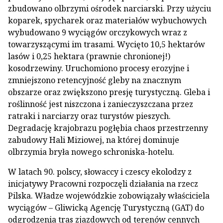
zbudowano olbrzymi ośrodek narciarski. Przy użyciu
koparek, spycharek oraz materiałów wybuchowych
wybudowano 9 wyciągów orczykowych wraz z
towarzyszącymi im trasami. Wycięto 10,5 hektarów
lasów i 0,25 hektara (prawnie chronionej!)
kosodrzewiny. Uruchomiono procesy erozyjne i
zmniejszono retencyjność gleby na znacznym
obszarze oraz zwiększono presję turystyczną. Gleba i
roślinność jest niszczona i zanieczyszczana przez
ratraki i narciarzy oraz turystów pieszych.
Degradację krajobrazu pogłębia chaos przestrzenny
zabudowy Hali Miziowej, na której dominuje
olbrzymia bryła nowego schroniska-hotelu.
W latach 90. polscy, słowaccy i czescy ekolodzy z
inicjatywy Pracowni rozpoczęli działania na rzecz
Pilska. Władze wojewódzkie zobowiązały właściciela
wyciągów – Gliwicką Agencję Turystyczną (GAT) do
odgrodzenia tras zjazdowych od terenów cennych