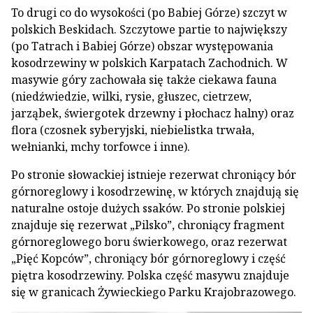
To drugi co do wysokości (po Babiej Górze) szczyt w
polskich Beskidach. Szczytowe partie to największy
(po Tatrach i Babiej Górze) obszar występowania
kosodrzewiny w polskich Karpatach Zachodnich. W
masywie góry zachowała się także ciekawa fauna
(niedźwiedzie, wilki, rysie, głuszec, cietrzew,
jarząbek, świergotek drzewny i płochacz halny) oraz
flora (czosnek syberyjski, niebielistka trwała,
wełnianki, mchy torfowce i inne).
Po stronie słowackiej istnieje rezerwat chroniący bór
górnoreglowy i kosodrzewinę, w których znajdują się
naturalne ostoje dużych ssaków. Po stronie polskiej
znajduje się rezerwat „Pilsko”, chroniący fragment
górnoreglowego boru świerkowego, oraz rezerwat
„Pięć Kopców”, chroniący bór górnoreglowy i część
piętra kosodrzewiny. Polska część masywu znajduje
się w granicach Żywieckiego Parku Krajobrazowego.