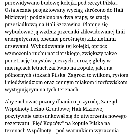
przewidywano budowę kolejki pod szczyt Pilska.
Ostatecznie projektowany wyciąg skrócono do Hali
Miziowej i podzielono na dwa etapy, ze stacją
przesiadkową na Hali Szczawina. Planuje się
wybudować ją wzdłuż przecinki zlikwidowanej linii
energetycznej, obecnie porośniętej kilkuletnimi
drzewami. Wybudowanie tej kolejki, oprócz
wzmożenia ruchu narciarskiego, zwiększy także
penetrację turystów pieszych i erozję gleby w
miesiącach letnich zarówno na kopule, jak i na
północnych stokach Pilska. Zagrozi to wilkom, rysiom
i niedźwiedziom oraz cennym młakom i torfowiskom
występującym na tych terenach.
Aby zachować pozory dbania o przyrodę, Zarząd
Wspólnoty Leśno-Gruntowej Hali Miziowej
pozytywnie ustosunkował się do utworzenia nowego
rezerwatu „Pięć Kopców” na kopule Pilska na
terenach Wspólnoty – pod warunkiem wyrażenia