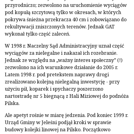
przyrodniczo; zezwolono na uruchomienie wyciągów
pod kopułą szczytową tylko w okresach, w których
pokrywa śnieżna przekracza 40 cm i zobowiązano do
rekultywacji zniszczonych terenów. Jednak GAT
wykonał tylko część zaleceń.
W 1998 r. Naczelny Sąd Administracyjny uznał część
wyciągów za nielegalne i nakazał ich rozebranie.
Jednak ze względu na „ważny interes społeczny” (!)
zezwolono na ich warunkowe działanie do 2005 r.
Latem 1998 r. pod pretekstem naprawy drogi
zrealizowano kolejną nielegalną inwestycję - przy
użyciu pił, koparek i spychaczy poszerzono
nartostradę nr 5 biegnącą z Hali Miziowej do podnóża
Pilska.
Ale apetyt rośnie w miarę jedzenia. Pod koniec 1999 r.
Urząd Gminy w Jeleśni podjął kroki w sprawie
budowy kolejki linowej na Pilsko. Początkowo