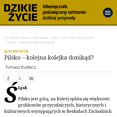
menu
TU JESTEŚ:
Home
Archiwum
2004
Gru 2004 / Stycz 2005
Pilsko – kolejna kolejka donikąd?
DZIKIE ŻYCIE
Pilsko – kolejna kolejka donikąd?
Tomasz Kudłacz
Ś
ląsk
Pilsko jest górą, na której splata się większość
problemów przyrodniczych, historycznych i
kulturowych występujących w Beskidach Zachodnich.