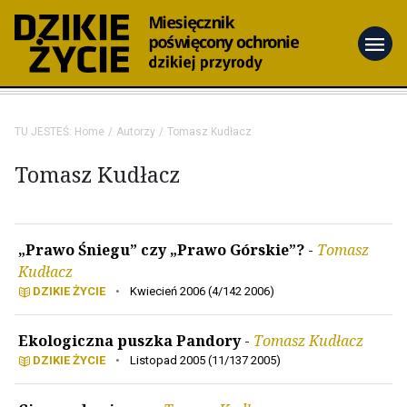
menu
TU JESTEŚ:
Home
Autorzy
Tomasz Kudłacz
Tomasz Kudłacz
„Prawo Śniegu” czy „Prawo Górskie”?
-
Tomasz
Kudłacz
DZIKIE ŻYCIE
•
Kwiecień 2006 (4/142 2006)
Ekologiczna puszka Pandory
-
Tomasz Kudłacz
DZIKIE ŻYCIE
•
Listopad 2005 (11/137 2005)