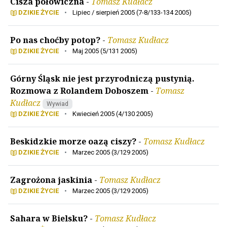
Cisza połowiczna
-
Tomasz Kudłacz
DZIKIE ŻYCIE
•
Lipiec / sierpień 2005 (7-8/133-134 2005)
Po nas choćby potop?
-
Tomasz Kudłacz
DZIKIE ŻYCIE
•
Maj 2005 (5/131 2005)
Górny Śląsk nie jest przyrodniczą pustynią.
Rozmowa z Rolandem Doboszem
-
Tomasz
Kudłacz
Wywiad
DZIKIE ŻYCIE
•
Kwiecień 2005 (4/130 2005)
Beskidzkie morze oazą ciszy?
-
Tomasz Kudłacz
DZIKIE ŻYCIE
•
Marzec 2005 (3/129 2005)
Zagrożona jaskinia
-
Tomasz Kudłacz
DZIKIE ŻYCIE
•
Marzec 2005 (3/129 2005)
Sahara w Bielsku?
-
Tomasz Kudłacz