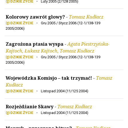
DZIKIE ŻYCIE
•
Luty 2005 (2/128 2005)
Kolorowy zawrót głowy?
-
Tomasz Kudłacz
DZIKIE ŻYCIE
•
Gru 2005 / Stycz 2006 (12-1/138-139
2005/2006)
Zagrożona ptasia wyspa
-
Agata Piestrzyńska-
Kajtoch, Łukasz Kajtoch, Tomasz Kudłacz
DZIKIE ŻYCIE
•
Gru 2005 / Stycz 2006 (12-1/138-139
2005/2006)
Wojewódzka Komisjo – tak trzymać!
-
Tomasz
Kudłacz
DZIKIE ŻYCIE
•
Listopad 2004 (11/125 2004)
Rozjeżdżanie Skawy
-
Tomasz Kudłacz
DZIKIE ŻYCIE
•
Listopad 2004 (11/125 2004)