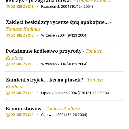
Morzyk – przegrana bitwa?
-
Tomasz Kudłacz
DZIKIE ŻYCIE
•
Październik 2004 (10/124 2004)
Zaklęci beskidzcy rycerze śpią spokojnie...
-
Tomasz Kudłacz
DZIKIE ŻYCIE
•
Wrzesień 2004 (9/123 2004)
Podziemne królestwo przyrody
-
Tomasz
Kudłacz
DZIKIE ŻYCIE
•
Wrzesień 2004 (9/123 2004)
Zamieni stryjek... las na piasek?
-
Tomasz
Kudłacz
DZIKIE ŻYCIE
•
Lipiec / sierpień 2004 (7-8/121-122 2004)
Bronią stawów
-
Tomasz Kudłacz
DZIKIE ŻYCIE
•
Czerwiec 2004 (6/120 2004)