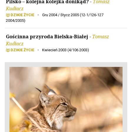
Pilsko – kolejna kolejka donikąd?
-
Tomasz
Kudłacz
DZIKIE ŻYCIE
•
Gru 2004 / Stycz 2005 (12-1/126-127
2004/2005)
Gościnna przyroda Bielska-Białej
-
Tomasz
Kudłacz
DZIKIE ŻYCIE
•
Kwiecień 2003 (4/106 2003)