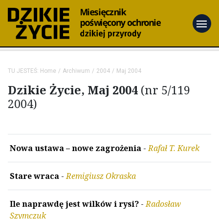
menu
TU JESTEŚ:
Home
Archiwum
2004
Maj 2004
Dzikie Życie, Maj 2004
(nr 5/119
2004)
Nowa ustawa – nowe zagrożenia
-
Rafał T. Kurek
Stare wraca
-
Remigiusz Okraska
Ile naprawdę jest wilków i rysi?
-
Radosław
Szymczuk