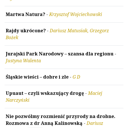
Martwa Natura?
-
Krzysztof Wojciechowski
Rajdy ukrócone?
-
Dariusz Matusiak, Grzegorz
Bożek
Jurajski Park Narodowy – szansa dla regionu
-
Justyna Walenta
Śląskie wieści – dobre i złe
-
G D
Upuaut – czyli wskazujący drogę
-
Maciej
Narczyński
Nie pozwólmy rozmienić przyrody na drobne.
Rozmowa z dr Anną Kalinowską
-
Dariusz