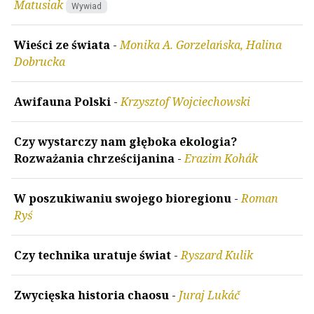
Matusiak
Wywiad
Wieści ze świata
-
Monika A. Gorzelańska, Halina
Dobrucka
Awifauna Polski
-
Krzysztof Wojciechowski
Czy wystarczy nam głęboka ekologia?
Rozważania chrześcijanina
-
Erazim Kohák
W poszukiwaniu swojego bioregionu
-
Roman
Ryś
Czy technika uratuje świat
-
Ryszard Kulik
Zwycięska historia chaosu
-
Juraj Lukáč