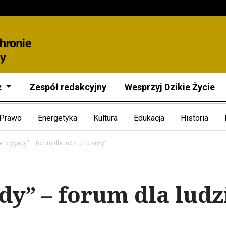
ż
Zespół redakcyjny
Wesprzyj Dzikie Życie
Prawo
Energetyka
Kultura
Edukacja
Historia
e Brygady” – forum dla ludzi „z branży”
dy” – forum dla ludz