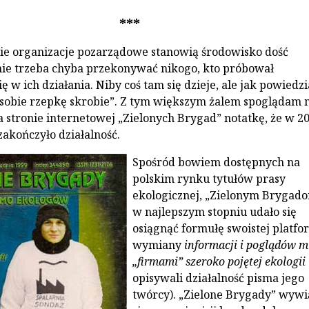
***
kie organizacje pozarządowe stanowią środowisko dość
ie trzeba chyba przekonywać nikogo, kto próbował
 w ich działania. Niby coś tam się dzieje, ale jak powiedz
sobie rzepkę skrobie”. Z tym większym żalem spoglądam 
 stronie internetowej „Zielonych Brygad” notatkę, że w 20
kończyło działalność.
Spośród bowiem dostępnych na
polskim rynku tytułów prasy
ekologicznej, „Zielonym Brygad
w najlepszym stopniu udało się
osiągnąć formułę swoistej platfo
wymiany
informacji i poglądów m
„firmami” szeroko pojętej ekologii
opisywali działalność pisma jego
twórcy). „Zielone Brygady” wywi