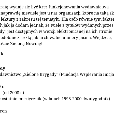
tratą wydaje się być kres funkcjonowania wydawnictwa
 naprawdę niewiele jest u nas organizacji, które na taką sk
lektury z zakresu tej tematyki. Dla osób równie tym fakt
h jak ja dodam jednak, że wiele z tytułów wydanych przez
y” jest dostępnych w wersji elektronicznej na ich stronie
podobnie zresztą jak archiwalne numery pisma. Wejdźcie,
łoście Zieloną Nowinę!
ak
ady
awnictwo „Zielone Brygady” (Fundacja Wspierania Inicj
 r.
e (od 2008 r.)
:
ostatnio miesięcznik (w latach 1998-2000 dwutygodnik)
tron