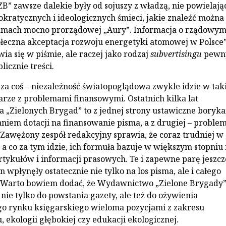
ZB” zawsze dalekie były od sojuszy z władzą, nie powielają
kratycznych i ideologicznych śmieci, jakie znaleźć można
łamach mocno prorządowej „Aury”. Informacja o rządowy
łeczna akceptacja rozwoju energetyki atomowej w Polsce”
ia się w piśmie, ale raczej jako rodzaj
subvertisingu
pewn
icznie treści.
 za coś – niezależność światopoglądowa zwykle idzie w tak
arze z problemami finansowymi. Ostatnich kilka lat
 „Zielonych Brygad” to z jednej strony ustawiczne boryka
aniem dotacji na finansowanie pisma, a z drugiej – proble
Zawężony zespół redakcyjny sprawia, że coraz trudniej w
, a co za tym idzie, ich formuła bazuje w większym stopniu
tykułów i informacji prasowych. Te i zapewne parę jeszcz
 wpłynęły ostatecznie nie tylko na los pisma, ale i całego
Warto bowiem dodać, że Wydawnictwo „Zielone Brygady
 nie tylko do powstania gazety, ale też do ożywienia
o rynku księgarskiego wieloma pozycjami z zakresu
 ekologii głębokiej czy edukacji ekologicznej.