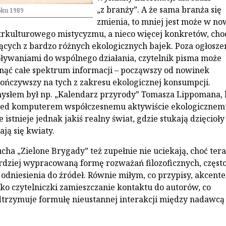
„z branży”. A że sama branża się
oku 1989
zmienia, to mniej jest może w n
rkulturowego mistycyzmu, a nieco więcej konkretów, cho
ących z bardzo różnych ekologicznych bajek. Poza ogłosze
ływaniami do wspólnego działania, czytelnik pisma może
nąć całe spektrum informacji – począwszy od nowinek
ończywszy na tych z zakresu ekologicznej konsumpcji.
słem był np. „Kalendarz przyrody” Tomasza Lippomana, 
ed komputerem współczesnemu aktywiście ekologicznem
 istnieje jednak jakiś realny świat, gdzie stukają dzięcioły
ają się kwiaty.
cha „Zielone Brygady” też zupełnie nie uciekają, choć ter
rdziej wypracowaną formę rozważań filozoficznych, częst
odniesienia do źródeł. Równie miłym, co przypisy, akcent
ako czytelniczki zamieszczanie kontaktu do autorów, co
trzymuje formułę nieustannej interakcji między nadawcą