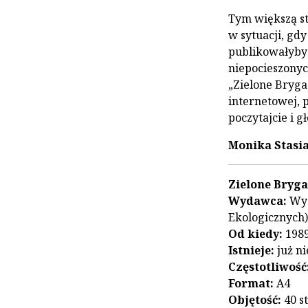
Tym większą s
w sytuacji, gdy
publikowałyby 
niepocieszonyc
„Zielone Brygad
internetowej, 
poczytajcie i g
Monika Stasi
Zielone Bryg
Wydawca:
Wyd
Ekologicznych)
Od kiedy:
1989
Istnieje:
już ni
Częstotliwość
Format:
A4
Objętość:
40 s