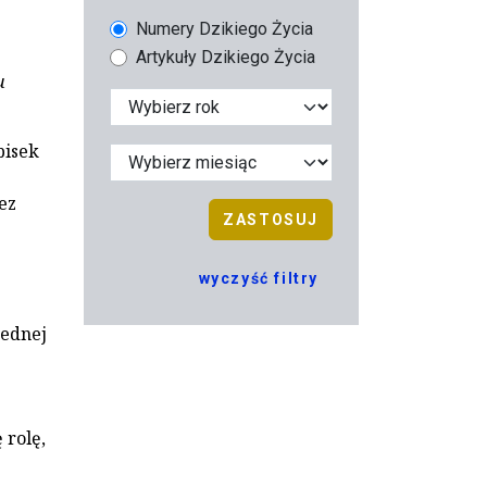
Numery Dzikiego Życia
Artykuły Dzikiego Życia
u
pisek
ez
ZASTOSUJ
wyczyść filtry
jednej
 rolę,