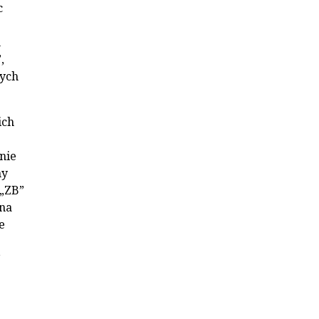
c
m
,
ych
ich
nie
my
 „ZB”
 na
e
”