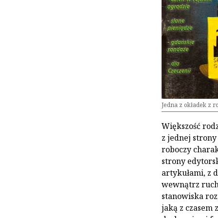
Jedna z okładek z r
Większość rodz
z jednej strony
roboczy charak
strony edytors
artykułami, z 
wewnątrz ruch
stanowiska rozm
jaką z czasem z