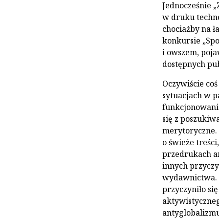
Jednocześnie „
w druku techno
chociażby na 
konkursie „Spo
i owszem, pojaw
dostępnych publ
Oczywiście coś
sytuacjach w p
funkcjonowania
się z poszukiw
merytoryczne. 
o świeże treści
przedrukach ar
innych przyczyn
wydawnictwa. 
przyczyniło się
aktywistyczneg
antyglobalizmu,