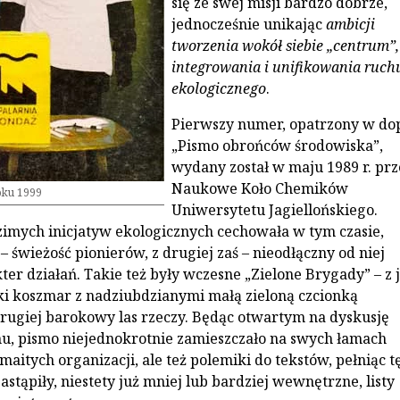
się ze swej misji bardzo dobrze,
jednocześnie unikając
ambicji
tworzenia wokół siebie „centrum”,
integrowania i unifikowania ruch
ekologicznego
.
Pierwszy numer, opatrzony w do
„Pismo obrońców środowiska”,
wydany został w maju 1989 r. prz
Naukowe Koło Chemików
oku 1999
Uniwersytetu Jagiellońskiego.
imych inicjatyw ekologicznych cechowała w tym czasie,
 – świeżość pionierów, z drugiej zaś – nieodłączny od niej
ter działań. Takie też były wczesne „Zielone Brygady” – z 
ki koszmar z nadziubdzianymi małą zieloną czcionką
drugiej barokowy las rzeczy. Będąc otwartym na dyskusję
u, pismo niejednokrotnie zamieszczało na swych łamach
aitych organizacji, ale też polemiki do tekstów, pełniąc tę
astąpiły, niestety już mniej lub bardziej wewnętrzne, listy