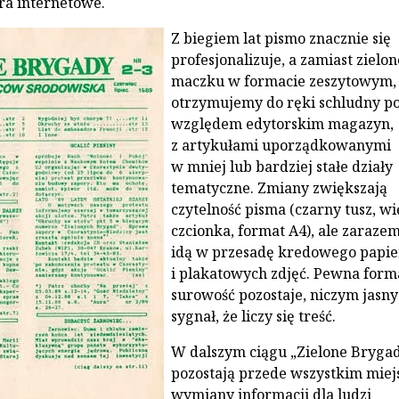
ora internetowe.
Z biegiem lat pismo znacznie się
profesjonalizuje, a zamiast zielo
maczku w formacie zeszytowym,
otrzymujemy do ręki schludny p
względem edytorskim magazyn,
z artykułami uporządkowanymi
w mniej lub bardziej stałe działy
tematyczne. Zmiany zwiększają
czytelność pisma (czarny tusz, w
czcionka, format A4), ale zarazem
idą w przesadę kredowego papie
i plakatowych zdjęć. Pewna form
surowość pozostaje, niczym jasny
sygnał, że liczy się treść.
W dalszym ciągu „Zielone Bryga
pozostają przede wszystkim mie
wymiany informacji dla ludzi