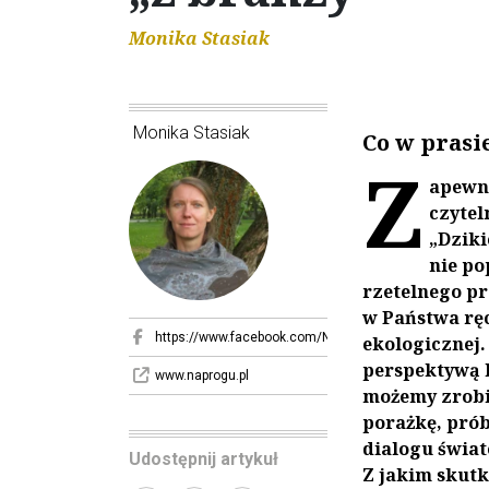
Monika Stasiak
Monika Stasiak
Co w prasi
Z
apewne
czytel
„Dziki
nie po
rzetelnego pr
w Państwa ręc
https://www.facebook.com/NaProgu
ekologicznej.
perspektywą b
www.naprogu.pl
możemy zrobić
porażkę, pró
dialogu świat
Udostępnij artykuł
Z jakim skut