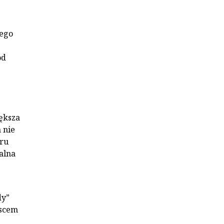
nego
od
iększa
 nie
ru
alna
dy”
jscem