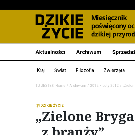
Aktualności
Archiwum
Sprzeda
Kraj
Świat
Filozofia
Zwierzęta
TU JESTEŚ:
Home
Archiwum
2012
Luty 2012
„Zielon
DZIKIE ŻYCIE
„Zielone Bryga
„z branży”