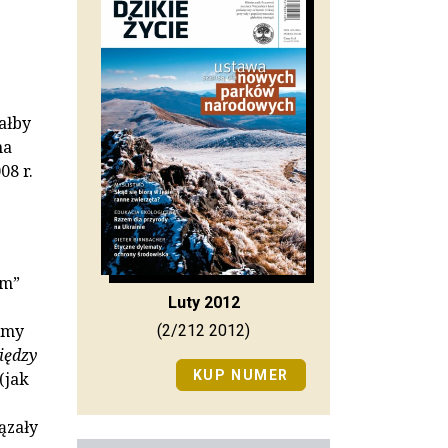
iałby
na
08 r.
om”
Luty 2012
rmy
(2/212 2012)
iędzy
KUP NUMER
(jak
ązały