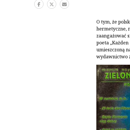
O tym, że pols
hermetyczne, n
zaangażować się
poeta „Każden 
umieszczoną na
wydawnictwo za