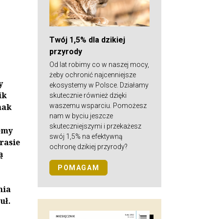
Twój 1,5% dla dzikiej
przyrody
Od lat robimy co w naszej mocy,
żeby ochronić najcenniejsze
y
ekosystemy w Polsce. Działamy
ik
skutecznie również dzięki
waszemu wsparciu. Pomożesz
nak
nam w byciu jeszcze
skuteczniejszymi i przekażesz
emy
swój 1,5% na efektywną
rasie
ochronę dzikiej przyrody?
ą
POMAGAM
nia
uł.