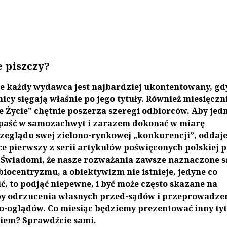
e piszczy?
 każdy wydawca jest najbardziej ukontentowany, gd
nicy sięgają właśnie po jego tytuły. Również miesięczn
e Życie” chętnie poszerza szeregi odbiorców. Aby jed
paść w samozachwyt i zarazem dokonać w miarę
zeglądu swej zielono-rynkowej „konkurencji”, oddaj
e pierwszy z serii artykułów poświęconych polskiej p
 Świadomi, że nasze rozważania zawsze naznaczone s
iocentryzmu, a obiektywizm nie istnieje, jedyne co
, to podjąć niepewne, i być może często skazane na
by odrzucenia własnych przed-sądów i przeprowadze
o-oglądów. Co miesiąc będziemy prezentować inny tyt
kiem? Sprawdźcie sami.