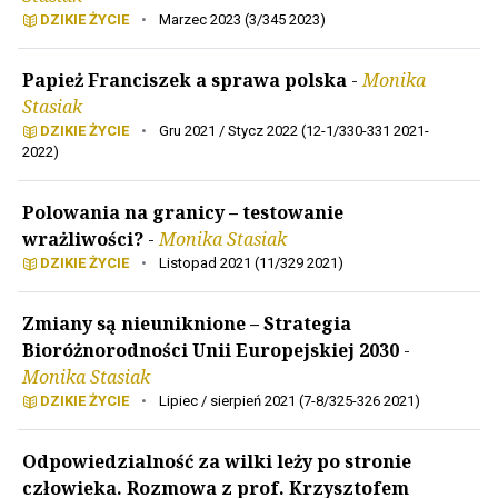
DZIKIE ŻYCIE
•
Marzec 2023 (3/345 2023)
Papież Franciszek a sprawa polska
-
Monika
Stasiak
DZIKIE ŻYCIE
•
Gru 2021 / Stycz 2022 (12-1/330-331 2021-
2022)
Polowania na granicy – testowanie
wrażliwości?
-
Monika Stasiak
DZIKIE ŻYCIE
•
Listopad 2021 (11/329 2021)
Zmiany są nieuniknione – Strategia
Bioróżnorodności Unii Europejskiej 2030
-
Monika Stasiak
DZIKIE ŻYCIE
•
Lipiec / sierpień 2021 (7-8/325-326 2021)
Odpowiedzialność za wilki leży po stronie
człowieka. Rozmowa z prof. Krzysztofem