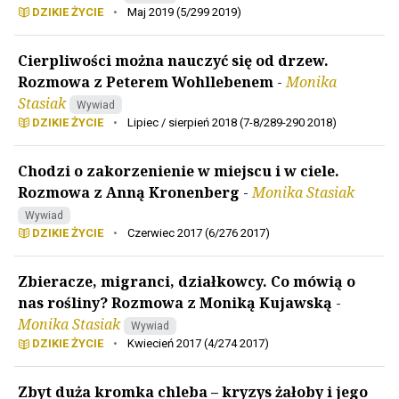
DZIKIE ŻYCIE
•
Maj 2019 (5/299 2019)
Cierpliwości można nauczyć się od drzew.
Rozmowa z Peterem Wohllebenem
-
Monika
Stasiak
Wywiad
DZIKIE ŻYCIE
•
Lipiec / sierpień 2018 (7-8/289-290 2018)
Chodzi o zakorzenienie w miejscu i w ciele.
Rozmowa z Anną Kronenberg
-
Monika Stasiak
Wywiad
DZIKIE ŻYCIE
•
Czerwiec 2017 (6/276 2017)
Zbieracze, migranci, działkowcy. Co mówią o
nas rośliny? Rozmowa z Moniką Kujawską
-
Monika Stasiak
Wywiad
DZIKIE ŻYCIE
•
Kwiecień 2017 (4/274 2017)
Zbyt duża kromka chleba – kryzys żałoby i jego