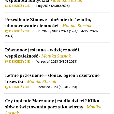
wspólnota biotyczna
-
Monika Stasiak
DZIKIE ŻYCIE
•
Luty 2026 (2/380 2026)
Przesilenie Zimowe – dążenie do światła,
uhonorowanie ciemności
-
Monika Stasiak
DZIKIE ŻYCIE
•
Gru 2023 / Stycz 2024 (12-1/354-355 2023-
2024)
Równonoc jesienna – wdzięczność i
współzależność
-
Monika Stasiak
DZIKIE ŻYCIE
•
Wrzesień 2023 (9/351 2023)
Letnie przesilenie – słońce, ogień i czerwone
trzewiki
-
Monika Stasiak
DZIKIE ŻYCIE
•
Czerwiec 2023 (6/348 2023)
Czy topienie Marzanny jest dla dzieci? Kilka
słów o świętowaniu początku wiosny
-
Monika
Stasiak