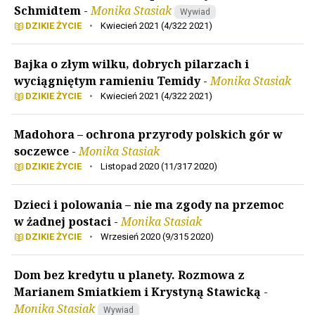
Schmidtem
-
Monika Stasiak
Wywiad
DZIKIE ŻYCIE
•
Kwiecień 2021 (4/322 2021)
Bajka o złym wilku, dobrych pilarzach i
wyciągniętym ramieniu Temidy
-
Monika Stasiak
DZIKIE ŻYCIE
•
Kwiecień 2021 (4/322 2021)
Madohora – ochrona przyrody polskich gór w
soczewce
-
Monika Stasiak
DZIKIE ŻYCIE
•
Listopad 2020 (11/317 2020)
Dzieci i polowania – nie ma zgody na przemoc
w żadnej postaci
-
Monika Stasiak
DZIKIE ŻYCIE
•
Wrzesień 2020 (9/315 2020)
Dom bez kredytu u planety. Rozmowa z
Marianem Smiatkiem i Krystyną Stawicką
-
Monika Stasiak
Wywiad