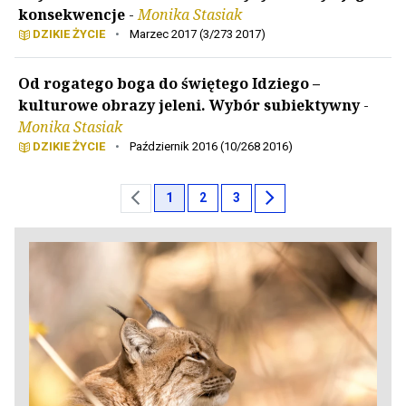
konsekwencje
-
Monika Stasiak
DZIKIE ŻYCIE
•
Marzec 2017 (3/273 2017)
Od rogatego boga do świętego Idziego –
kulturowe obrazy jeleni. Wybór subiektywny
-
Monika Stasiak
DZIKIE ŻYCIE
•
Październik 2016 (10/268 2016)
chevron_left
chevron_right
1
2
3