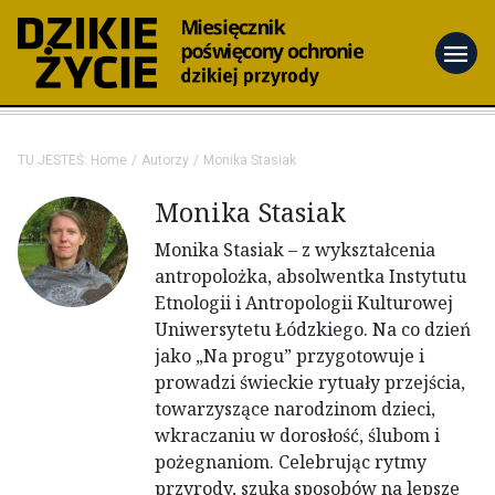
menu
TU JESTEŚ:
Home
Autorzy
Monika Stasiak
Monika Stasiak
Monika Stasiak – z wykształcenia
antropolożka, absolwentka Instytutu
Etnologii i Antropologii Kulturowej
Uniwersytetu Łódzkiego. Na co dzień
jako „Na progu” przygotowuje i
prowadzi świeckie rytuały przejścia,
towarzyszące narodzinom dzieci,
wkraczaniu w dorosłość, ślubom i
pożegnaniom. Celebrując rytmy
przyrody, szuka sposobów na lepsze