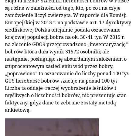
Skąd ta liczba? Szacunki liczebności bobrów w Polsce
są różne w zależności od tego, kto, po co i na czyje
zamówienie liczył zwierzęta. W raporcie dla Komisji
Europejskiej w 2013 r. na podstawie art. 17 dyrektywy
siedliskowej Polska oficjalnie podała oszacowanie
krajowej populacji bobra na ok. 36-41 tys. W 2015 r.
na zlecenie GDOŚ przeprowadzono „inwentaryzację”
bobrów która dała wynik 31572 osobniki; ale
następnie, posługując się absurdalnym założeniem o
stuprocentowym zasiedleniu wód przez bobry,
„poprawiono” to oszacowanie do liczby ponad 100 tys.
GUS liczebność bobrów szacuje na ponad 100 tys.
Liczba ta oddaje raczej wyobrażenie leśników i
myśliwych o liczebności bobrów, niż prezentuje stan
faktyczny, gdyż dane te zebrane zostały metodą
ankietową.