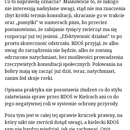
Co to naprawdę oznacza? Mianowicie to, że nikogo
nie interesują nadsyłane uwagi, stąd nie ma znaczenia
zbyt krótki termin konsultacji, skracanie go w trakcie
oraz „pomyłki” w numerach pism, bo przecież
postanowiono, że zabijanie tysięcy zwierząt ma się
rozpocząć już tej jesieni. „Efektywność działań” to po
prostu skuteczność odstrzału. RDOŚ przyjął, że albo
uwag do zarządzenia nie będzie, albo że zostaną
odrzucone natychmiast, bez możliwości prowadzenia
rzeczywistych konsultacji społecznych. Polowania na
bobry mają się zacząć już dziś, teraz, natychmiast,
zanim lód skuje rzeki.
Opisana praktyka nie pozostawia złudzeń co do stylu
załatwiania spraw przez RDOŚ w Kielcach ani co do
jego negatywnej roli w systemie ochrony przyrody.
Poza tym jest w całej tej sprawie kruczek prawny, na
który nikt nie zwrócił dotąd uwagi, a kielecki RDOŚ
sam nie bardzo wiedział, jak się zachować. Otóż