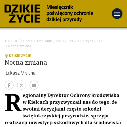
menu
TU JESTEŚ:
Home
Archiwum
2016
Gru 2016 / Stycz 2017
Nocna zmiana
DZIKIE ŻYCIE
Nocna zmiana
Łukasz Misiuna
R
egionalny Dyrektor Ochrony Środowiska
w Kielcach przyzwyczaił nas do tego, że
swoimi decyzjami często szkodzi
świętokrzyskiej przyrodzie, sprzyja
realizacji inwestycji szkodliwych dla środowiska