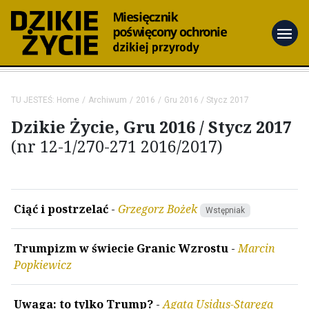
menu
TU JESTEŚ:
Home
Archiwum
2016
Gru 2016 / Stycz 2017
Dzikie Życie, Gru 2016 / Stycz 2017
(nr 12-1/270-271 2016/2017)
Ciąć i postrzelać
-
Grzegorz Bożek
Wstępniak
Trumpizm w świecie Granic Wzrostu
-
Marcin
Popkiewicz
Uwaga: to tylko Trump?
-
Agata Usidus-Staręga