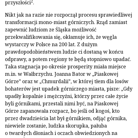
2
przyszłości
.
Nikt jak na razie nie rozpoczął procesu sprawiedliwej
transformacji mono-miast górniczych. Rząd zamiast
zapewnić ludziom ze Śląska możliwość
przekwalifikowania się, okłamuje ich, że węgla
wystarczy w Polsce na 200 lat. Z dużym
prawdopodobieństwem ludzie ci dostaną w końcu
odprawy, a potem regiony te będą stopniowo upadać.
Taka stagnacja po okresie prosperity miała miejsce
m.in. w Wałbrzychu. Joanna Bator w „Piaskowej
Górze” oraz w „Chmurdalii”, w której tłem dla losów
bohaterów jest upadek górniczego miasta, pisze: „Gdy
upadły kopalnie i mężczyźni, którzy przez całe życie
byli górnikami, przestali nimi być, na Piaskowej
Górze zapanowała rozpacz, bo jeśli od kogoś, kto
przez dwadzieścia lat był górnikiem, odjąć górnika,
niewiele zostanie, ludzka skorupka, pałuba
o twardych dłoniach i oczach obwiedzionych na