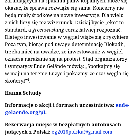
zarabiających na spalaniu paliw kopalnych, może się
okazać, że sprawa rozwiąże się sama. Koncerny nie
będą miały środków na nowe inwestycje. Dla wielu
z nich liczy się też wizerunek. Dzisiaj bycie „eko” to
standard, a
greenwashing
coraz łatwiej rozpoznać.
Dlatego inwestowanie w węgiel wiąże się z ryzykiem.
Poza tym, biorąc pod uwagę determinację Blokadii,
trzeba mieć na uwadze, że inwestowanie w węgiel
oznacza narażanie się na protest. Stąd organizatorzy
i sympatycy Ende Gelände mówią: „Spotkajmy się
w maju na terenie Łużyc i pokażmy, że czas węgla się
4
skończył”
.
Hanna Schudy
Informacje o akcji i formach uczestnictwa:
ende-
gelaende.org/pl
.
Rezerwacja miejsc w bezpłatnych autobusach
jadących z Polski:
eg2016polska@gmail.com