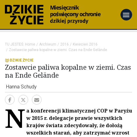
menu
TU JESTEŚ:
Home
Archiwum
2016
Kwiecień 2016
Zostawcie paliwa kopalne w ziemi. Czas na Ende Gelände
DZIKIE ŻYCIE
Zostawcie paliwa kopalne w ziemi. Czas
na Ende Gelände
Hanna Schudy
N
a konferencji klimatycznej COP w Paryżu
w 2015 r. delegacje prawie wszystkich
krajów świata zdecydowały, że dołożą
wszelkich starań, aby zatrzymać wzrost