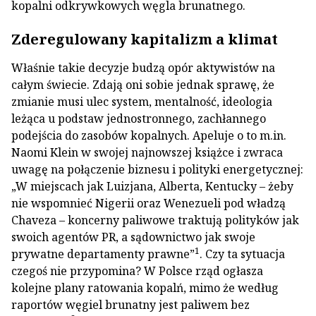
kopalni odkrywkowych węgla brunatnego.
Zderegulowany kapitalizm a klimat
Właśnie takie decyzje budzą opór aktywistów na
całym świecie. Zdają oni sobie jednak sprawę, że
zmianie musi ulec system, mentalność, ideologia
leżąca u podstaw jednostronnego, zachłannego
podejścia do zasobów kopalnych. Apeluje o to m.in.
Naomi Klein w swojej najnowszej książce i zwraca
uwagę na połączenie biznesu i polityki energetycznej:
„W miejscach jak Luizjana, Alberta, Kentucky – żeby
nie wspomnieć Nigerii oraz Wenezueli pod władzą
Chaveza – koncerny paliwowe traktują polityków jak
swoich agentów PR, a sądownictwo jak swoje
1
prywatne departamenty prawne”
. Czy ta sytuacja
czegoś nie przypomina? W Polsce rząd ogłasza
kolejne plany ratowania kopalń, mimo że według
raportów węgiel brunatny jest paliwem bez