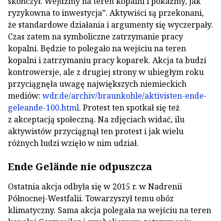
skończył. Wejdźmy na teren kopalni i pokażmy, jak
ryzykowna to inwestycja”. Aktywiści są przekonani,
że standardowe działania i argumenty się wyczerpały.
Czas zatem na symboliczne zatrzymanie pracy
kopalni. Będzie to polegało na wejściu na teren
kopalni i zatrzymaniu pracy koparek. Akcja ta budzi
kontrowersje, ale z drugiej strony w ubiegłym roku
przyciągnęła uwagę największych niemieckich
mediów:
wdr.de/archiv/braunkohle/aktivisten-ende-
geleande-100.html
. Protest ten spotkał się też
z akceptacją społeczną. Na zdjęciach widać, ilu
aktywistów przyciągnął ten protest i jak wielu
różnych ludzi wzięło w nim udział.
Ende Gelände nie odpuszcza
Ostatnia akcja odbyła się w 2015 r. w Nadrenii
Północnej-Westfalii. Towarzyszył temu obóz
klimatyczny. Sama akcja polegała na wejściu na teren