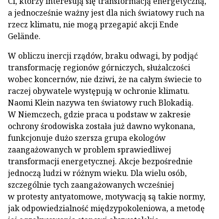
Ci, którzy interesują się transformacją energetyczną,
a jednocześnie ważny jest dla nich światowy ruch na
rzecz klimatu, nie mogą przegapić akcji Ende
Gelände.
W obliczu inercji rządów, braku odwagi, by podjąć
transformację regionów górniczych, służalczości
wobec koncernów, nie dziwi, że na całym świecie to
raczej obywatele występują w ochronie klimatu.
Naomi Klein nazywa ten światowy ruch Blokadią.
W Niemczech, gdzie praca u podstaw w zakresie
ochrony środowiska została już dawno wykonana,
funkcjonuje dużo szersza grupa ekologów
zaangażowanych w problem sprawiedliwej
transformacji energetycznej. Akcje bezpośrednie
jednoczą ludzi w różnym wieku. Dla wielu osób,
szczególnie tych zaangażowanych wcześniej
w protesty antyatomowe, motywacją są takie normy,
jak odpowiedzialność międzypokoleniowa, a metodę