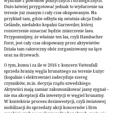
wybrane z powodów politycznych i strategicznych.
Dużo łatwiej przygotować jednak to wydarzenie na
terenie już znanym i cały czas okupowanym. Na
przykład tam, gdzie odbyła się ostatnia akcja Ende
Gelände, niedaleko kopalni Garzweiler, której
rozszerzenie oznaczać będzie zniszczenie lasu.
Przypomnijmy, że właśnie ten las, czyli Hambacher
Forst, jest cały czas okupowany przez aktywistów.
Działa tam całoroczny obóz zorganizowany na łące
oraz na drzewach.
O tym, komu i za ile w 2016 r. koncern Vattenfall
sprzeda branżę węgla brunatnego na terenie Łużyc
(kopalnie i elektrownie) zadecyduje szereg
czynników, m.in. decyzja rządu szwedzkiego.
Aktywiści mają zamiar zakomunikować jasny sygnał –
nie ma akceptacji dla inwestycji w węgiel brunatny.
W kontekście procesu dezinwestycji, czyli światowej
mobilizacji do sprzedaży akcji koncernów i firm