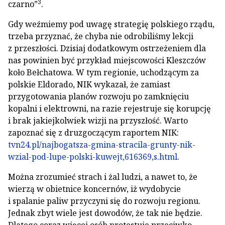
3
czarno”
.
Gdy weźmiemy pod uwagę strategię polskiego rządu,
trzeba przyznać, że chyba nie odrobiliśmy lekcji
z przeszłości. Dzisiaj dodatkowym ostrzeżeniem dla
nas powinien być przykład miejscowości Kleszczów
koło Bełchatowa. W tym regionie, uchodzącym za
polskie Eldorado, NIK wykazał, że zamiast
przygotowania planów rozwoju po zamknięciu
kopalni i elektrowni, na razie rejestruje się korupcję
i brak jakiejkolwiek wizji na przyszłość. Warto
zapoznać się z druzgoczącym raportem NIK:
tvn24.pl/najbogatsza-gmina-stracila-grunty-nik-
wzial-pod-lupe-polski-kuwejt,616369,s.html
.
Można zrozumieć strach i żal ludzi, a nawet to, że
wierzą w obietnice koncernów, iż wydobycie
i spalanie paliw przyczyni się do rozwoju regionu.
Jednak zbyt wiele jest dowodów, że tak nie będzie.