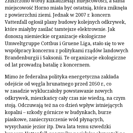
Zniszczono wtedy kilkadziesiąt miejscowości, a sama
miejscowość Horno miała być ostatnią, która zniknęła
z powierzchni ziemi. Jednak w 2007 r. koncern
Vattenfall ogłosił plany budowy kolejnych odkrywek,
które miałyby zasilać tamtejsze elektrownie. Jak
donoszą niemieckie organizacje ekologiczne
Umweltgruppe Cottbus i Gruene Liga, stało się to we
współpracy koncernu z politykami rządów landowych
Brandenburgii i Saksonii. Te organizacje ekologiczne
od lat prowadzą batalię z koncernem.
Mimo że federalna polityka energetyczna zakłada
odejście od węgla brunatnego przed 2050 r., co
w zasadzie wykluczałoby powstawanie nowych
odkrywek, mieszkańcy cały czas nie wiedzą, na czym
stoją. Odczuwają też na co dzień wpływ istniejących
kopalni – szkody górnicze w budynkach, burze
piaskowe, zanieczyszczenie wód płynących,
wysychanie jezior itp. Dwa lata temu szwedzki