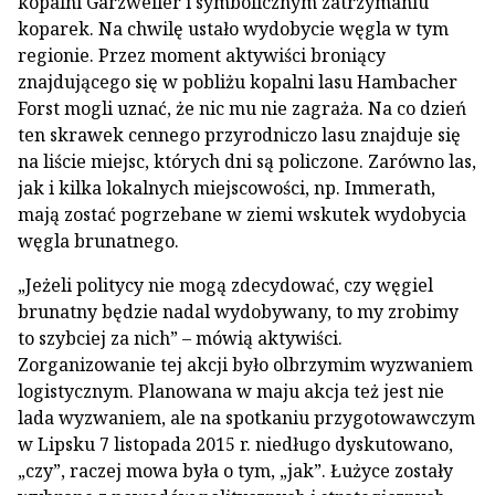
kopalni Garzweiler i symbolicznym zatrzymaniu
koparek. Na chwilę ustało wydobycie węgla w tym
regionie. Przez moment aktywiści broniący
znajdującego się w pobliżu kopalni lasu Hambacher
Forst mogli uznać, że nic mu nie zagraża. Na co dzień
ten skrawek cennego przyrodniczo lasu znajduje się
na liście miejsc, których dni są policzone. Zarówno las,
jak i kilka lokalnych miejscowości, np. Immerath,
mają zostać pogrzebane w ziemi wskutek wydobycia
węgla brunatnego.
„Jeżeli politycy nie mogą zdecydować, czy węgiel
brunatny będzie nadal wydobywany, to my zrobimy
to szybciej za nich” – mówią aktywiści.
Zorganizowanie tej akcji było olbrzymim wyzwaniem
logistycznym. Planowana w maju akcja też jest nie
lada wyzwaniem, ale na spotkaniu przygotowawczym
w Lipsku 7 listopada 2015 r. niedługo dyskutowano,
„czy”, raczej mowa była o tym, „jak”. Łużyce zostały