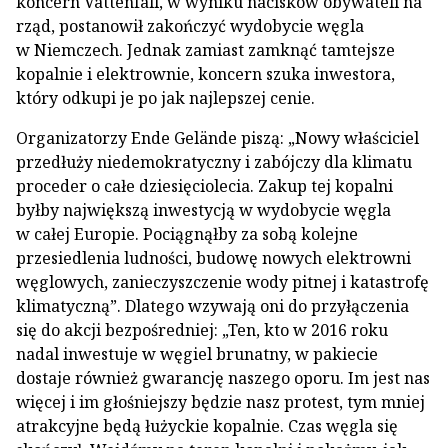
koncern Vattenfall, w wyniku nacisków obywateli na
rząd, postanowił zakończyć wydobycie węgla
w Niemczech. Jednak zamiast zamknąć tamtejsze
kopalnie i elektrownie, koncern szuka inwestora,
który odkupi je po jak najlepszej cenie.
Organizatorzy Ende Gelände piszą: „Nowy właściciel
przedłuży niedemokratyczny i zabójczy dla klimatu
proceder o całe dziesięciolecia. Zakup tej kopalni
byłby największą inwestycją w wydobycie węgla
w całej Europie. Pociągnąłby za sobą kolejne
przesiedlenia ludności, budowę nowych elektrowni
węglowych, zanieczyszczenie wody pitnej i katastrofę
klimatyczną”. Dlatego wzywają oni do przyłączenia
się do akcji bezpośredniej: „Ten, kto w 2016 roku
nadal inwestuje w węgiel brunatny, w pakiecie
dostaje również gwarancję naszego oporu. Im jest nas
więcej i im głośniejszy będzie nasz protest, tym mniej
atrakcyjne będą łużyckie kopalnie. Czas węgla się