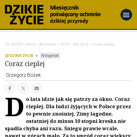
menu
TU JESTEŚ:
Home
Archiwum
2016
Maj 2016
Coraz cieplej
•
DZIKIE ŻYCIE
Wstępniak
Coraz cieplej
Grzegorz Bożek
D
o lata idzie jak się patrzy za okno. Coraz
cieplej. Dla ludzi żyjących w Polsce przez
to pewnie znośniej. Zimy łagodne,
ostatniej do minus 10 stopni kreska nie
spadła chyba ani razu. Śniegu prawie wcale,
nawet w górach mało. Za to smród coraz większy