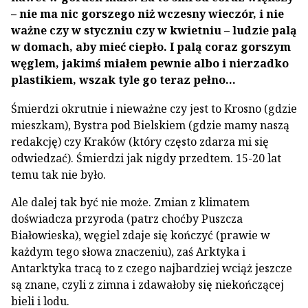
– nie ma nic gorszego niż wczesny wieczór, i nie
ważne czy w styczniu czy w kwietniu – ludzie palą
w domach, aby mieć ciepło. I palą coraz gorszym
węglem, jakimś miałem pewnie albo i nierzadko
plastikiem, wszak tyle go teraz pełno…
Śmierdzi okrutnie i nieważne czy jest to Krosno (gdzie
mieszkam), Bystra pod Bielskiem (gdzie mamy naszą
redakcję) czy Kraków (który często zdarza mi się
odwiedzać). Śmierdzi jak nigdy przedtem. 15-20 lat
temu tak nie było.
Ale dalej tak być nie może. Zmian z klimatem
doświadcza przyroda (patrz choćby Puszcza
Białowieska), węgiel zdaje się kończyć (prawie w
każdym tego słowa znaczeniu), zaś Arktyka i
Antarktyka tracą to z czego najbardziej wciąż jeszcze
są znane, czyli z zimna i zdawałoby się niekończącej
bieli i lodu.