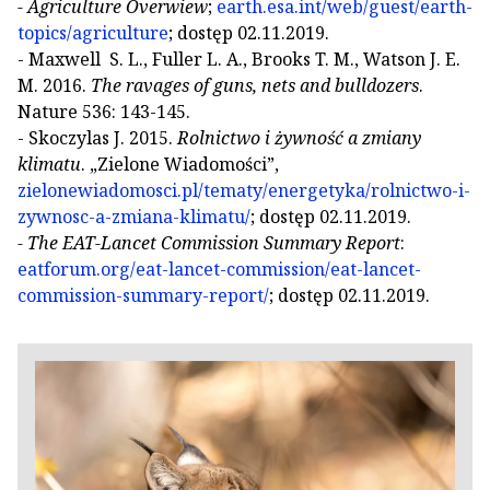
- Agriculture Overwiew
;
earth.esa.int/web/guest/earth-
topics/agriculture
; dostęp 02.11.2019.
- Maxwell S. L., Fuller L. A., Brooks T. M., Watson J. E.
M. 2016.
The ravages of guns, nets and bulldozers
.
Nature 536: 143-145.
- Skoczylas J. 2015.
Rolnictwo i żywność a zmiany
klimatu
. „Zielone Wiadomości”,
zielonewiadomosci.pl/tematy/energetyka/rolnictwo-i-
zywnosc-a-zmiana-klimatu/
; dostęp 02.11.2019.
- The EAT-Lancet Commission Summary Report
:
eatforum.org/eat-lancet-commission/eat-lancet-
commission-summary-report/
; dostęp 02.11.2019.