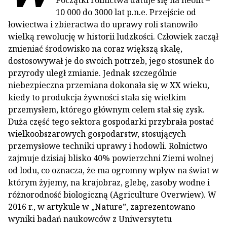
Początki rolnictwa datuje się na neolit –
10 000 do 3000 lat p.n.e. Przejście od
łowiectwa i zbieractwa do uprawy roli stanowiło
wielką rewolucję w historii ludzkości. Człowiek zaczął
zmieniać środowisko na coraz większą skalę,
dostosowywał je do swoich potrzeb, jego stosunek do
przyrody uległ zmianie. Jednak szczególnie
niebezpieczna przemiana dokonała się w XX wieku,
kiedy to produkcja żywności stała się wielkim
przemysłem, którego głównym celem stał się zysk.
Duża część tego sektora gospodarki przybrała postać
wielkoobszarowych gospodarstw, stosujących
przemysłowe techniki uprawy i hodowli. Rolnictwo
zajmuje dzisiaj blisko 40% powierzchni Ziemi wolnej
od lodu, co oznacza, że ma ogromny wpływ na świat w
którym żyjemy, na krajobraz, glebę, zasoby wodne i
różnorodność biologiczną (Agriculture Overwiew). W
2016 r., w artykule w „Nature”, zaprezentowano
wyniki badań naukowców z Uniwersytetu