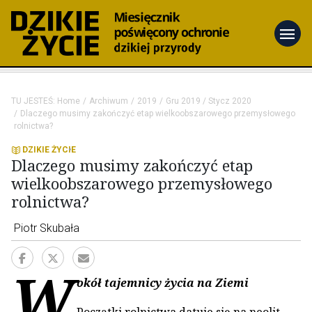
menu
TU JESTEŚ:
Home
Archiwum
2019
Gru 2019 / Stycz 2020
Dlaczego musimy zakończyć etap wielkoobszarowego przemysłowego
rolnictwa?
DZIKIE ŻYCIE
Dlaczego musimy zakończyć etap
wielkoobszarowego przemysłowego
rolnictwa?
Piotr Skubała
W
okół tajemnicy życia na Ziemi