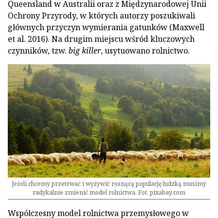
Queensland w Australii oraz z Międzynarodowej Unii
Ochrony Przyrody, w których autorzy poszukiwali
głównych przyczyn wymierania gatunków (Maxwell
et al. 2016). Na drugim miejscu wśród kluczowych
czynników, tzw.
big killer
, usytuowano rolnictwo.
Jeżeli chcemy przetrwać i wyżywić rosnącą populację ludzką musimy
radykalnie zmienić model rolnictwa. Fot. pixabay.com
Współczesny model rolnictwa przemysłowego w