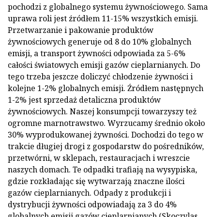
pochodzi z globalnego systemu żywnościowego. Sama
uprawa roli jest źródłem 11-15% wszystkich emisji.
Przetwarzanie i pakowanie produktów
żywnościowych generuje od 8 do 10% globalnych
emisji, a transport żywności odpowiada za 5-6%
całości światowych emisji gazów cieplarnianych. Do
tego trzeba jeszcze doliczyć chłodzenie żywności i
kolejne 1-2% globalnych emisji. Źródłem następnych
1-2% jest sprzedaż detaliczna produktów
żywnościowych. Naszej konsumpcji towarzyszy też
ogromne marnotrawstwo. Wyrzucamy średnio około
30% wyprodukowanej żywności. Dochodzi do tego w
trakcie długiej drogi z gospodarstw do pośredników,
przetwórni, w sklepach, restauracjach i wreszcie
naszych domach. Te odpadki trafiają na wysypiska,
gdzie rozkładając się wytwarzają znaczne ilości
gazów cieplarnianych. Odpady z produkcji i
dystrybucji żywności odpowiadają za 3 do 4%
globalnych emisji gazów cieplarnianych (Skoczylas