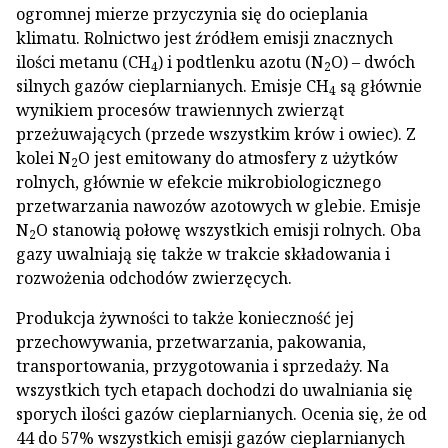
ogromnej mierze przyczynia się do ocieplania
klimatu. Rolnictwo jest źródłem emisji znacznych
ilości metanu (CH
) i podtlenku azotu (N
O) – dwóch
4
2
silnych gazów cieplarnianych. Emisje CH
są głównie
4
wynikiem procesów trawiennych zwierząt
przeżuwających (przede wszystkim krów i owiec). Z
kolei N
O jest emitowany do atmosfery z użytków
2
rolnych, głównie w efekcie mikrobiologicznego
przetwarzania nawozów azotowych w glebie. Emisje
N
O stanowią połowę wszystkich emisji rolnych. Oba
2
gazy uwalniają się także w trakcie składowania i
rozwożenia odchodów zwierzęcych.
Produkcja żywności to także konieczność jej
przechowywania, przetwarzania, pakowania,
transportowania, przygotowania i sprzedaży. Na
wszystkich tych etapach dochodzi do uwalniania się
sporych ilości gazów cieplarnianych. Ocenia się, że od
44 do 57% wszystkich emisji gazów cieplarnianych