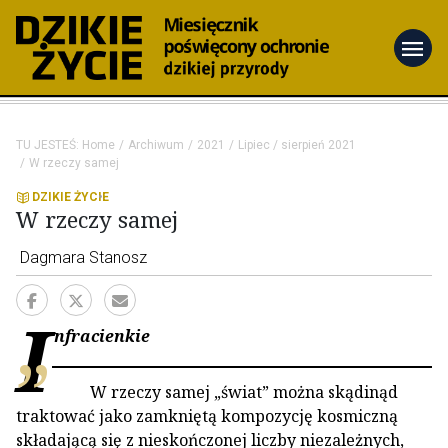
menu
TU JESTEŚ:
Home
Archiwum
2021
Lipiec / sierpień 2021
W rzeczy samej
DZIKIE ŻYCIE
W rzeczy samej
Dagmara Stanosz
I
nfracienkie
W rzeczy samej „świat” można skądinąd
traktować jako zamkniętą kompozycję kosmiczną
składającą się z nieskończonej liczby niezależnych,