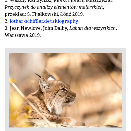
1. Wassily Kandyński,
Punkt i linia a płaszczyzna.
Przyczynek do analizy elementów malarskich
,
przekład: S. Fijałkowski, Łódź 2019.
2.
lothar-schiffler.de/iskiography
3. Jean Newlove, John Dalby,
Laban dla wszystkich
,
Warszawa 2019.