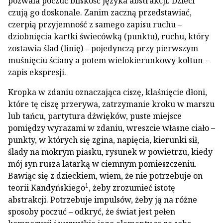
pozwala poczuć bliskość języka abstrakcji. Dzieci
czują go doskonale. Zanim zaczną przedstawiać,
czerpią przyjemność z samego zapisu ruchu –
dziobnięcia kartki świecówką (punktu), ruchu, który
zostawia ślad (linię) – pojedynczą przy pierwszym
muśnięciu ściany a potem wielokierunkowy kołtun –
zapis ekspresji.
Kropka w zdaniu oznaczająca ciszę, klaśnięcie dłoni,
które tę ciszę przerywa, zatrzymanie kroku w marszu
lub tańcu, partytura dźwięków, puste miejsce
pomiędzy wyrazami w zdaniu, wreszcie własne ciało –
punkty, w których się zgina, napięcia, kierunki sił,
ślady na mokrym piasku, rysunek w powietrzu, kiedy
mój syn rusza latarką w ciemnym pomieszczeniu.
Bawiąc się z dzieckiem, wiem, że nie potrzebuje on
1
teorii Kandyńskiego
, żeby zrozumieć istotę
abstrakcji. Potrzebuje impulsów, żeby ją na różne
sposoby poczuć – odkryć, że świat jest pełen