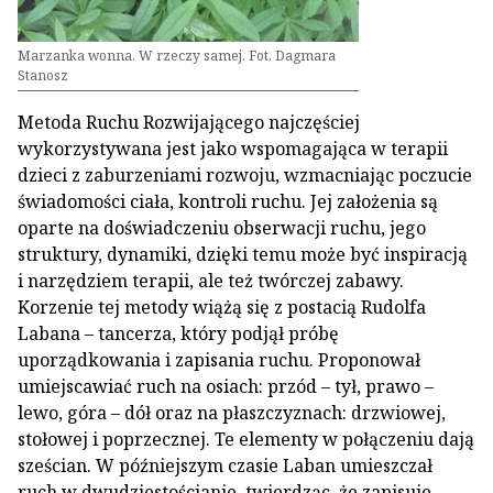
Marzanka wonna. W rzeczy samej. Fot. Dagmara
Stanosz
Metoda Ruchu Rozwijającego najczęściej
wykorzystywana jest jako wspomagająca w terapii
dzieci z zaburzeniami rozwoju, wzmacniając poczucie
świadomości ciała, kontroli ruchu. Jej założenia są
oparte na doświadczeniu obserwacji ruchu, jego
struktury, dynamiki, dzięki temu może być inspiracją
i narzędziem terapii, ale też twórczej zabawy.
Korzenie tej metody wiążą się z postacią Rudolfa
Labana – tancerza, który podjął próbę
uporządkowania i zapisania ruchu. Proponował
umiejscawiać ruch na osiach: przód – tył, prawo –
lewo, góra – dół oraz na płaszczyznach: drzwiowej,
stołowej i poprzecznej. Te elementy w połączeniu dają
sześcian. W późniejszym czasie Laban umieszczał
ruch w dwudziestościanie, twierdząc, że zapisuje