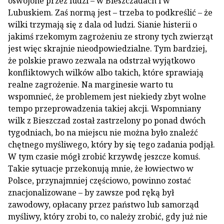
oswojone przez ludzi – w Bieszczadach i w
Lubuskiem. Zaś normą jest – trzeba to podkreślić – że
wilki trzymają się z dala od ludzi. Sianie histerii o
jakimś rzekomym zagrożeniu ze strony tych zwierząt
jest więc skrajnie nieodpowiedzialne. Tym bardziej,
że polskie prawo zezwala na odstrzał wyjątkowo
konfliktowych wilków albo takich, które sprawiają
realne zagrożenie. Na marginesie warto tu
wspomnieć, że problemem jest niekiedy zbyt wolne
tempo przeprowadzenia takiej akcji. Wspomniany
wilk z Bieszczad został zastrzelony po ponad dwóch
tygodniach, bo na miejscu nie można było znaleźć
chętnego myśliwego, który by się tego zadania podjął.
W tym czasie mógł zrobić krzywdę jeszcze komuś.
Takie sytuacje przekonują mnie, że łowiectwo w
Polsce, przynajmniej częściowo, powinno zostać
znacjonalizowane – by zawsze pod ręką był
zawodowy, opłacany przez państwo lub samorząd
myśliwy, który zrobi to, co należy zrobić, gdy już nie