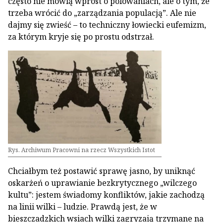
często nie mówią wprost o polowaniach, ale o tym, że
trzeba wrócić do „zarządzania populacją”. Ale nie
dajmy się zwieść – to techniczny łowiecki eufemizm,
za którym kryje się po prostu odstrzał.
Rys. Archiwum Pracowni na rzecz Wszystkich Istot
Chciałbym też postawić sprawę jasno, by uniknąć
oskarżeń o uprawianie bezkrytycznego „wilczego
kultu”: jestem świadomy konfliktów, jakie zachodzą
na linii wilki – ludzie. Prawdą jest, że w
bieszczadzkich wsiach wilki zagryzają trzymane na