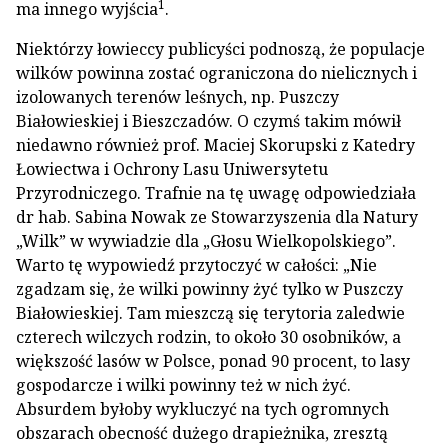
1
ma innego wyjścia
.
Niektórzy łowieccy publicyści podnoszą, że populacje
wilków powinna zostać ograniczona do nielicznych i
izolowanych terenów leśnych, np. Puszczy
Białowieskiej i Bieszczadów. O czymś takim mówił
niedawno również prof. Maciej Skorupski z Katedry
Łowiectwa i Ochrony Lasu Uniwersytetu
Przyrodniczego. Trafnie na tę uwagę odpowiedziała
dr hab. Sabina Nowak ze Stowarzyszenia dla Natury
„Wilk” w wywiadzie dla „Głosu Wielkopolskiego”.
Warto tę wypowiedź przytoczyć w całości: „Nie
zgadzam się, że wilki powinny żyć tylko w Puszczy
Białowieskiej. Tam mieszczą się terytoria zaledwie
czterech wilczych rodzin, to około 30 osobników, a
większość lasów w Polsce, ponad 90 procent, to lasy
gospodarcze i wilki powinny też w nich żyć.
Absurdem byłoby wykluczyć na tych ogromnych
obszarach obecność dużego drapieżnika, zresztą