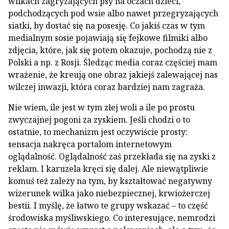
wilkach zagryzających psy na oczach dzieci,
podchodzących pod wsie albo nawet przegryzających
siatki, by dostać się na posesję. Co jakiś czas w tym
medialnym sosie pojawiają się fejkowe filmiki albo
zdjęcia, które, jak się potem okazuje, pochodzą nie z
Polski a np. z Rosji. Śledząc media coraz częściej mam
wrażenie, że kreują one obraz jakiejś zalewającej nas
wilczej inwazji, która coraz bardziej nam zagraża.
Nie wiem, ile jest w tym złej woli a ile po prostu
zwyczajnej pogoni za zyskiem. Jeśli chodzi o to
ostatnie, to mechanizm jest oczywiście prosty:
sensacja nakręca portalom internetowym
oglądalność. Oglądalność zaś przekłada się na zyski z
reklam. I karuzela kręci się dalej. Ale niewątpliwie
komuś też zależy na tym, by kształtować negatywny
wizerunek wilka jako niebezpiecznej, krwiożerczej
bestii. I myślę, że łatwo te grupy wskazać – to część
środowiska myśliwskiego. Co interesujące, nemrodzi