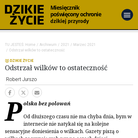
menu
TU JESTEŚ:
Home
Archiwum
2021
Marzec 2021
Odstrzał wilków to ostateczność
DZIKIE ŻYCIE
Odstrzał wilków to ostateczność
Robert Jurszo
P
olska bez polowań
Od dłuższego czasu nie ma chyba dnia, bym w
internecie nie natykał się na kolejne
sensacyjne doniesienia o wilkach. Gazety piszą o