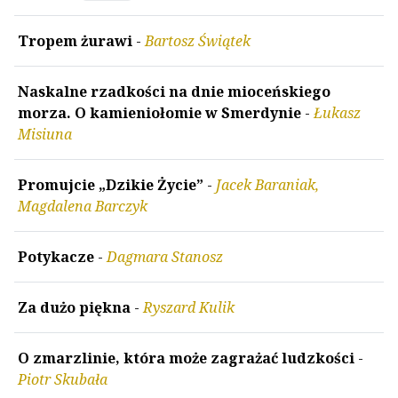
Tropem żurawi
-
Bartosz Świątek
Naskalne rzadkości na dnie mioceńskiego
morza. O kamieniołomie w Smerdynie
-
Łukasz
Misiuna
Promujcie „Dzikie Życie”
-
Jacek Baraniak,
Magdalena Barczyk
Potykacze
-
Dagmara Stanosz
Za dużo piękna
-
Ryszard Kulik
O zmarzlinie, która może zagrażać ludzkości
-
Piotr Skubała