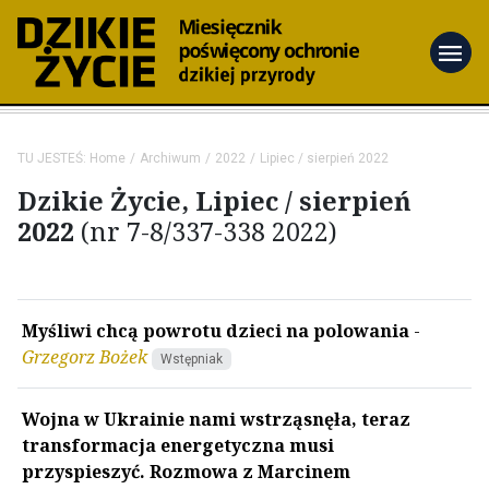
menu
TU JESTEŚ:
Home
Archiwum
2022
Lipiec / sierpień 2022
Dzikie Życie, Lipiec / sierpień
2022
(nr 7-8/337-338 2022)
Myśliwi chcą powrotu dzieci na polowania
-
Grzegorz Bożek
Wstępniak
Wojna w Ukrainie nami wstrząsnęła, teraz
transformacja energetyczna musi
przyspieszyć. Rozmowa z Marcinem