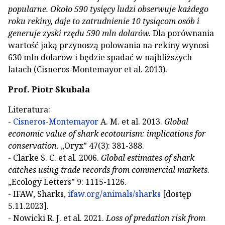
popularne. Około 590 tysięcy ludzi obserwuje każdego
roku rekiny, daje to zatrudnienie 10 tysiącom osób i
generuje zyski rzędu 590 mln dolarów.
Dla porównania
wartość jaką przynoszą polowania na rekiny wynosi
630 mln dolarów i będzie spadać w najbliższych
latach (Cisneros-Montemayor et al. 2013).
Prof. Piotr Skubała
Literatura:
-
Cisneros-Montemayor
A. M. et al. 2013.
Global
economic value of shark ecotourism: implications for
conservation
. „Oryx” 47(3): 381-388.
- Clarke S. C. et al. 2006.
Global estimates of shark
catches using trade records from commercial markets
.
„Ecology Letters” 9: 1115-1126.
- IFAW, Sharks,
ifaw.org/animals/sharks
[dostęp
5.11.2023].
- Nowicki R. J. et al. 2021.
Loss of predation risk from