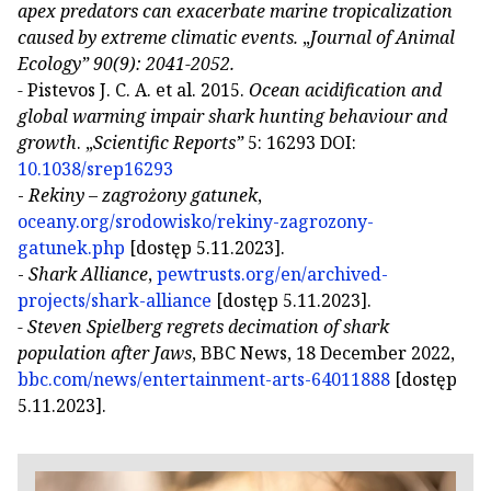
apex predators can exacerbate marine tropicalization
caused by extreme climatic events.
„
Journal of Animal
Ecology” 90(9): 2041-2052.
-
Pistevos J. C. A. et al. 2015.
Ocean acidification and
global warming impair shark hunting behaviour and
growth
. „
Scientific Reports”
5: 16293 DOI:
10.1038/srep16293
-
Rekiny – zagrożony gatunek
,
oceany.org/srodowisko/rekiny-zagrozony-
gatunek.php
[dostęp 5.11.2023].
-
Shark Alliance
,
pewtrusts.org/en/archived-
projects/shark-alliance
[dostęp 5.11.2023].
- Steven Spielberg regrets decimation of shark
population after Jaws
, BBC News, 18 December 2022,
bbc.com/news/entertainment-arts-64011888
[dostęp
5.11.2023].