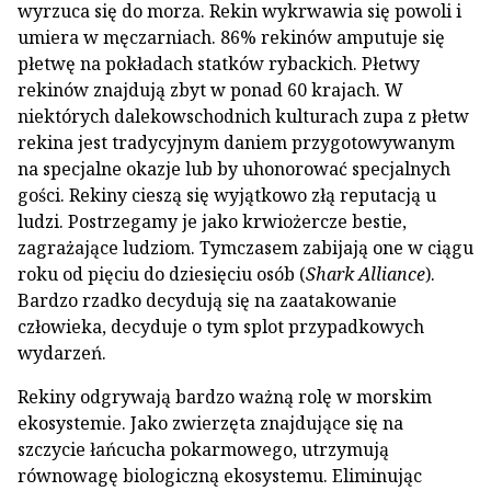
wyrzuca się do morza. Rekin wykrwawia się powoli i
umiera w męczarniach. 86% rekinów amputuje się
płetwę na pokładach statków rybackich. Płetwy
rekinów znajdują zbyt w ponad 60 krajach. W
niektórych dalekowschodnich kulturach zupa z płetw
rekina jest tradycyjnym daniem przygotowywanym
na specjalne okazje lub by uhonorować specjalnych
gości. Rekiny cieszą się wyjątkowo złą reputacją u
ludzi. Postrzegamy je jako krwiożercze bestie,
zagrażające ludziom. Tymczasem zabijają one w ciągu
roku od pięciu do dziesięciu osób (
Shark Alliance
).
Bardzo rzadko decydują się na zaatakowanie
człowieka, decyduje o tym splot przypadkowych
wydarzeń.
Rekiny odgrywają bardzo ważną rolę w morskim
ekosystemie. Jako zwierzęta znajdujące się na
szczycie łańcucha pokarmowego, utrzymują
równowagę biologiczną ekosystemu. Eliminując