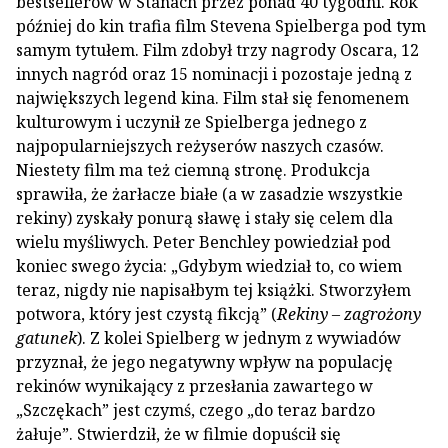
bestsellerów w Stanach przez ponad 40 tygodni. Rok
później do kin trafia film Stevena Spielberga pod tym
samym tytułem. Film zdobył trzy nagrody Oscara, 12
innych nagród oraz 15 nominacji i pozostaje jedną z
największych legend kina. Film stał się fenomenem
kulturowym i uczynił ze Spielberga jednego z
najpopularniejszych reżyserów naszych czasów.
Niestety film ma też ciemną stronę. Produkcja
sprawiła, że żarłacze białe (a w zasadzie wszystkie
rekiny) zyskały ponurą sławę i stały się celem dla
wielu myśliwych. Peter Benchley powiedział pod
koniec swego życia: „Gdybym wiedział to, co wiem
teraz, nigdy nie napisałbym tej książki. Stworzyłem
potwora, który jest czystą fikcją” (
Rekiny – zagrożony
gatunek
). Z kolei Spielberg w jednym z wywiadów
przyznał, że jego negatywny wpływ na populację
rekinów wynikający z przesłania zawartego w
„Szczękach” jest czymś, czego „do teraz bardzo
żałuje”. Stwierdził, że w filmie dopuścił się