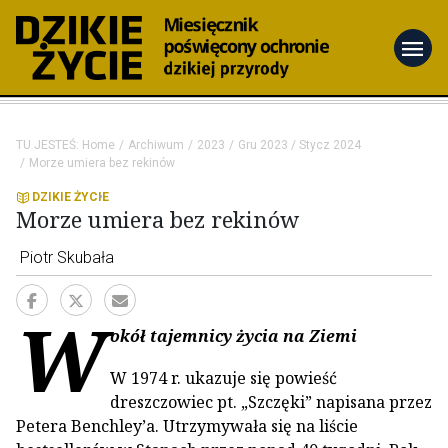
menu
TU JESTEŚ:
Home
Archiwum
2023
Gru 2023 / Stycz 2024
Morze umiera bez rekinów
DZIKIE ŻYCIE
Morze umiera bez rekinów
Piotr Skubała
W
okół tajemnicy życia na Ziemi
W 1974 r. ukazuje się powieść
dreszczowiec pt. „Szczęki” napisana przez
Petera Benchley’a. Utrzymywała się na liście