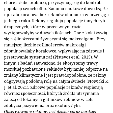
chore i słabe osobniki, przyczyniają się do kontroli
populacji swoich ofiar. Badania naukowe dowodzą, że
np. rafa koralowa bez rekinów obumiera w przeciągu
jednego roku. Rekiny regulują populacje innych ryb
drapieżnych, które w przeciwnym razie
występowałyby w dużych ilościach. One z kolei żywią
się roślinożercami żywiącymi się makroalgami. Przy
mniejszej liczbie roślinożerców makroalgi
zdominowałaby koralowce, wpływając na zdrowie i
przetrwanie systemu raf (Pistevos et al. 2015). W
innym z badań zauważono, że ekosystemy trawy
morskiej pozbawione rekinów były mniej odporne na
zmiany klimatyczne i jest prawdopodobne, że rekiny
odgrywają podobną rolę na całym świecie (Nowicki R.
J. et al. 2021). Zdrowe populacje rekinów wspierają
również społeczności, których źródła utrzymania
zależą od lokalnych gatunków rekinów w celu
zdobycia pożywienia oraz ekoturystyki.
Obserwowanie rekinów jest dzisiaj coraz bardziej