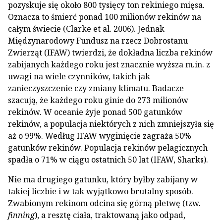
pozyskuje się około 800 tysięcy ton rekiniego mięsa.
Oznacza to śmierć ponad 100 milionów rekinów na
całym świecie (Clarke et al. 2006). Jednak
Międzynarodowy Fundusz na rzecz Dobrostanu
Zwierząt (IFAW) twierdzi, że dokładna liczba rekinów
zabijanych każdego roku jest znacznie wyższa m.in. z
uwagi na wiele czynników, takich jak
zanieczyszczenie czy zmiany klimatu. Badacze
szacują, że każdego roku ginie do 273 milionów
rekinów. W oceanie żyje ponad 500 gatunków
rekinów, a populacja niektórych z nich zmniejszyła się
aż o 99%. Według IFAW wyginięcie zagraża 50%
gatunków rekinów. Populacja rekinów pelagicznych
spadła o 71% w ciągu ostatnich 50 lat (IFAW, Sharks).
Nie ma drugiego gatunku, który byłby zabijany w
takiej liczbie i w tak wyjątkowo brutalny sposób.
Zwabionym rekinom odcina się górną płetwę (tzw.
finning
), a resztę ciała, traktowaną jako odpad,