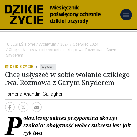
menu
TU JESTEŚ:
Home
Archiwum
2024
Czerwiec 2024
Chcę usłyszeć w sobie wołanie dzikiego lwa. Rozmowa z Garym
Snyderem
•
DZIKIE ŻYCIE
Wywiad
Chcę usłyszeć w sobie wołanie dzikiego
lwa. Rozmowa z Garym Snyderem
Ismena Anandini Gallagher
P
ołowiczny sukces przypomina skowyt
szakala; obojętność wobec sukcesu jest jak
ryk lwa