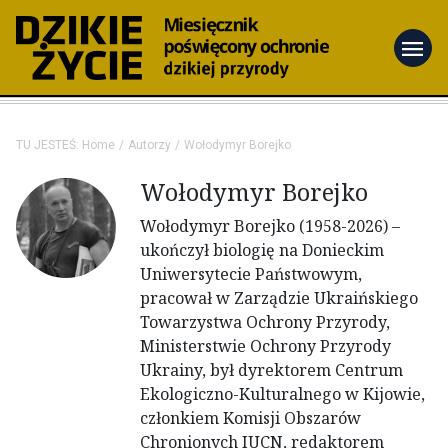
menu
TU JESTEŚ:
Home
Autorzy
Wołodymyr Borejko
Wołodymyr Borejko
Wołodymyr Borejko
(1958-2026) –
ukończył biologię na Donieckim
Uniwersytecie Państwowym,
pracował w Zarządzie Ukraińskiego
Towarzystwa Ochrony Przyrody,
Ministerstwie Ochrony Przyrody
Ukrainy, był dyrektorem Centrum
Ekologiczno-Kulturalnego w Kijowie,
członkiem Komisji Obszarów
Chronionych IUCN, redaktorem