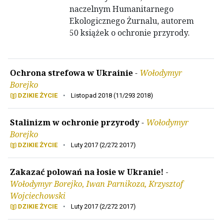
naczelnym Humanitarnego
Ekologicznego Żurnalu, autorem
50 książek o ochronie przyrody.
Ochrona strefowa w Ukrainie
-
Wołodymyr
Borejko
DZIKIE ŻYCIE
•
Listopad 2018 (11/293 2018)
Stalinizm w ochronie przyrody
-
Wołodymyr
Borejko
DZIKIE ŻYCIE
•
Luty 2017 (2/272 2017)
Zakazać polowań na łosie w Ukranie!
-
Wołodymyr Borejko, Iwan Parnikoza, Krzysztof
Wojciechowski
DZIKIE ŻYCIE
•
Luty 2017 (2/272 2017)