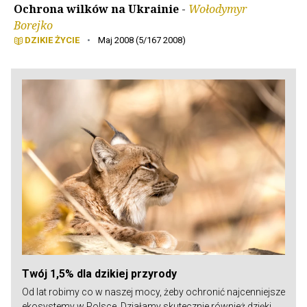
Ochrona wilków na Ukrainie
-
Wołodymyr
Borejko
DZIKIE ŻYCIE
•
Maj 2008 (5/167 2008)
Twój 1,5% dla dzikiej przyrody
Od lat robimy co w naszej mocy, żeby ochronić najcenniejsze
ekosystemy w Polsce. Działamy skutecznie również dzięki