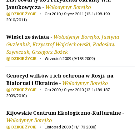
Janukowycza
-
Wołodymyr Borejko
DZIKIE ŻYCIE
•
Gru 2010 / Stycz 2011 (12-1/198-199
2010/2011)
Wieści ze świata
-
Wołodymyr Borejko, Justyna
Guzieniuk, Krzysztof Wojciechowski, Radosław
Szymczuk, Grzegorz Bożek
DZIKIE ŻYCIE
•
Wrzesień 2009 (9/183 2009)
Genocyd wilków i ich ochrona w Rosji, na
Białorusi i Ukrainie
-
Wołodymyr Borejko
DZIKIE ŻYCIE
•
Gru 2009 / Stycz 2010 (12-1/186-187
2009/2010)
Kijowskie Centrum Ekologiczno-Kulturalne
-
Wołodymyr Borejko
DZIKIE ŻYCIE
•
Listopad 2008 (11/173 2008)