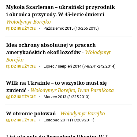
Mykoła Szarleman – ukraiński przyrodnik
i obrońca przyrody. W 45-lecie śmierci
-
Wołodymyr Borejko
DZIKIE ŻYCIE
•
Październik 2015 (10/256 2015)
Idea ochrony absolutnej w pracach
amerykańskich ekofilozofów
-
Wołodymyr
Borejko
DZIKIE ŻYCIE
•
Lipiec / sierpień 2014 (7-8/241-242 2014)
Wilk na Ukrainie – to wszystko musi się
zmienić
-
Wołodymyr Borejko, Iwan Parnikoza
DZIKIE ŻYCIE
•
Marzec 2013 (3/225 2013)
W obronie polowań
-
Wołodymyr Borejko
DZIKIE ŻYCIE
•
Listopad 2011 (11/209 2011)
List otwarty do Prezydenta Ukrainy W.F.