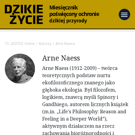
menu
TU JESTEŚ:
Home
Autorzy
Arne Naess
Arne Naess
Arne Naess (1912-2009) – twórca
teoretycznych podstaw nurtu
ekofilozoficznego znanego jako
głęboka ekologia. Był filozofem,
logikiem, znawcą myśli Spinozy i
Gandhiego, autorem licznych książek
(m.in. „Life's Philosophy: Reason and
Feeling in a Deeper World”),
aktywnym działaczem na rzecz
zachowania bioróżnorodności i