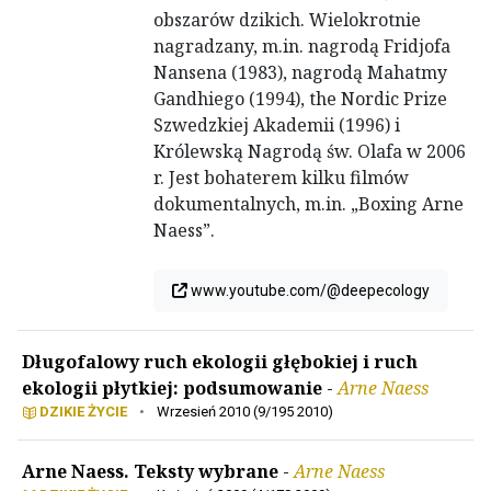
obszarów dzikich. Wielokrotnie
nagradzany, m.in. nagrodą Fridjofa
Nansena (1983), nagrodą Mahatmy
Gandhiego (1994), the Nordic Prize
Szwedzkiej Akademii (1996) i
Królewską Nagrodą św. Olafa w 2006
r. Jest bohaterem kilku filmów
dokumentalnych, m.in. „Boxing Arne
Naess”.
www.youtube.com/@deepecology
Długofalowy ruch ekologii głębokiej i ruch
ekologii płytkiej: podsumowanie
-
Arne Naess
DZIKIE ŻYCIE
•
Wrzesień 2010 (9/195 2010)
Arne Naess. Teksty wybrane
-
Arne Naess