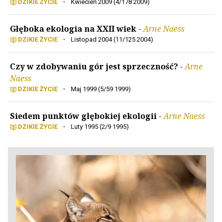
DZIKIE ŻYCIE
•
Kwiecień 2009 (4/178 2009)
Głęboka ekologia na XXII wiek
-
Arne Naess
DZIKIE ŻYCIE
•
Listopad 2004 (11/125 2004)
Czy w zdobywaniu gór jest sprzeczność?
-
Arne
Naess
DZIKIE ŻYCIE
•
Maj 1999 (5/59 1999)
Siedem punktów głębokiej ekologii
-
Arne Naess
DZIKIE ŻYCIE
•
Luty 1995 (2/9 1995)