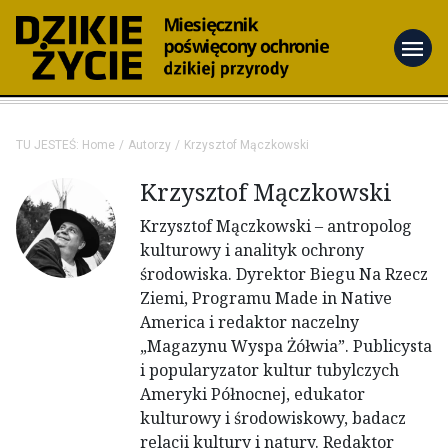
menu
TU JESTEŚ:
Home
Autorzy
Krzysztof Mączkowski
Krzysztof Mączkowski
Krzysztof Mączkowski
– antropolog
kulturowy i analityk ochrony
środowiska. Dyrektor Biegu Na Rzecz
Ziemi, Programu Made in Native
America i redaktor naczelny
„Magazynu Wyspa Żółwia”. Publicysta
i popularyzator kultur tubylczych
Ameryki Północnej, edukator
kulturowy i środowiskowy, badacz
relacji kultury i natury. Redaktor