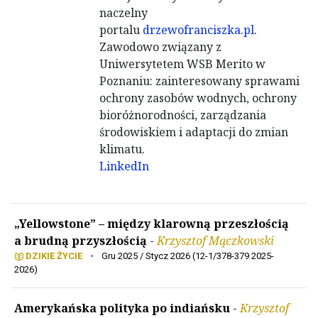
naczelny
portalu
drzewofranciszka.pl
.
Zawodowo związany z
Uniwersytetem WSB Merito w
Poznaniu: zainteresowany sprawami
ochrony zasobów wodnych, ochrony
bioróżnorodności, zarządzania
środowiskiem i adaptacji do zmian
klimatu.
LinkedIn
„Yellowstone” – między klarowną przeszłością
a brudną przyszłością
-
Krzysztof Mączkowski
DZIKIE ŻYCIE
•
Gru 2025 / Stycz 2026 (12-1/378-379 2025-
2026)
Amerykańska polityka po indiańsku
-
Krzysztof