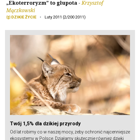
„Ekoterroryzm” to głupota
-
Krzysztof
Mączkowski
DZIKIE ŻYCIE
•
Luty 2011 (2/200 2011)
Twój 1,5% dla dzikiej przyrody
Od lat robimy co w naszej mocy, żeby ochronić najcenniejsze
ekosystemy w Polsce. Działamy skutecznie również dzięki