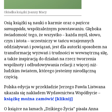
Okładka książki Joanny Macy
Osią książki są nauki o karmie oraz o
paṭicca
samuppāda
, współzależnym powstawaniu. Głęboka
świadomość tego, że wszystko – każda myśl, słowo,
czyn i istota – uczestniczy w tańcu wzajemnych
oddziaływań i powiązań, jest dla autorki sposobem na
transformację wyzwań i trudności w wewnętrzną siłę,
a także inspiracją do działań na rzecz tworzenia
wspólnoty i odbudowywania relacji z więcej-niż-
ludzkim światem, którego jesteśmy nieodłączną
częścią.
Polska edycja w przekładzie Jerzego Pawła Listwana
ukazała się nakładem Wydawnictwa Współbycie –
książkę można zamówić [kliknij]
O książce na łamach „Dzikiego Życia” pisała Anna