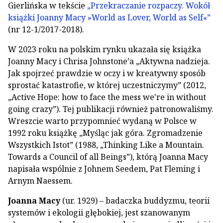
Gierlińska w tekście
„Przekraczanie rozpaczy. Wokół
książki Joanny Macy »World as Lover, World as Self«”
(nr 12-1/2017-2018).
W 2023 roku na polskim rynku ukazała się książka
Joanny Macy i Chrisa Johnstoneʼa „Aktywna nadzieja.
Jak spojrzeć prawdzie w oczy i w kreatywny sposób
sprostać katastrofie, w której uczestniczymy” (2012,
„Active Hope: how to face the mess we're in without
going crazy”). Tej publikacji również patronowaliśmy.
Wreszcie warto przypomnieć wydaną w Polsce w
1992 roku książkę „Myśląc jak góra. Zgromadzenie
Wszystkich Istot” (1988, „Thinking Like a Mountain.
Towards a Council of all Beings”), którą Joanna Macy
napisała wspólnie z Johnem Seedem, Pat Fleming i
Arnym Naessem.
Joanna Macy
(ur. 1929) – badaczka buddyzmu, teorii
systemów i ekologii głębokiej, jest szanowanym