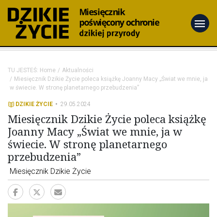
menu
TU JESTEŚ:
Home
Aktualności
Miesięcznik Dzikie Życie poleca książkę Joanny Macy „Świat we mnie, ja
w świecie. W stronę planetarnego przebudzenia”
DZIKIE ŻYCIE
29.05.2024
Miesięcznik Dzikie Życie poleca książkę
Joanny Macy „Świat we mnie, ja w
świecie. W stronę planetarnego
przebudzenia”
Miesięcznik Dzikie Życie