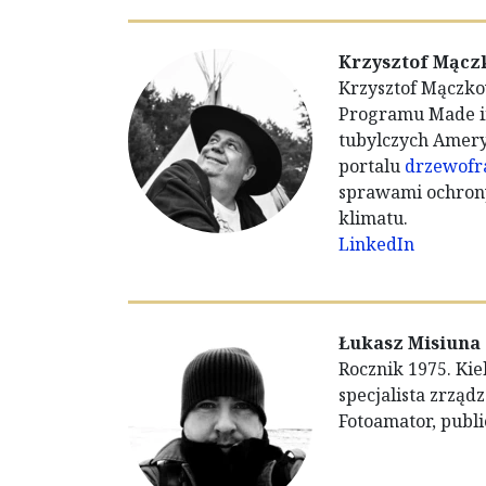
Krzysztof Mącz
Krzysztof Mączk
Programu Made in
tubylczych Ameryk
portalu
drzewofra
sprawami ochrony
klimatu.
LinkedIn
Łukasz Misiuna
Rocznik 1975. Kie
specjalista zrząd
Fotoamator, publi