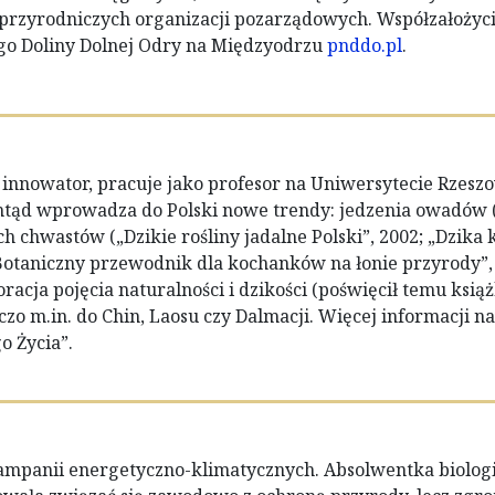
rzyrodniczych organizacji pozarządowych. Współzałożycie
o Doliny Dolnej Odry na Międzyodrzu
pnddo.pl
.
i innowator, pracuje jako profesor na Uniwersytecie Rzes
tąd wprowadza do Polski nowe trendy: jedzenia owadów (
h chwastów („Dzikie rośliny jadalne Polski”, 2002; „Dzika 
Botaniczny przewodnik dla kochanków na łonie przyrody”, 
oracja pojęcia naturalności i dzikości (poświęcił temu ksią
o m.in. do Chin, Laosu czy Dalmacji. Więcej informacji na 
o Życia”.
kampanii energetyczno-klimatycznych. Absolwentka biologii