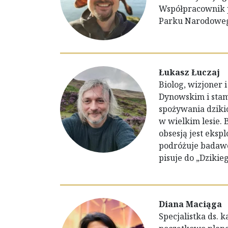
Współpracownik p
Parku Narodoweg
Łukasz Łuczaj
Biolog, wizjoner 
Dynowskim i stam
spożywania dzikic
w wielkim lesie. 
obsesją jest ekspl
podróżuje badawcz
pisuje do „Dzikieg
Diana Maciąga
Specjalistka ds. 