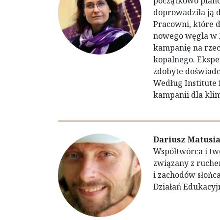
początkowo plano
doprowadziła ją 
Pracowni, które 
nowego węgla w P
kampanię na rzecz
kopalnego. Eksp
zdobyte doświadc
Według Institute 
kampanii dla kli
Dariusz Matusi
Współtwórca i tw
związany z ruche
i zachodów słońc
Działań Edukacyj