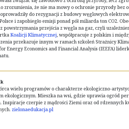
wała związać się zawodowo z ochroną przyrody, lecz zg
do zrozumienia, że nie ma mowy o ochronie przyrody bez
doprowadziły do rezygnacji z budowy węglowych elektrowni
olsce i zapobiegło emisji ponad pół miliarda ton CO2. Ob
 powstrzymania przejścia z węgla na gaz, czyli uzależnie
ertka
Koalicji Klimatycznej
, współpracuje z polskim i mi
zenia przekazuje innym w ramach szkoleń Strażnicy Klima
for Energy Economics and Financial Analysis (IEEFA) lider
matu.
ak
órca wielu programów o charakterze ekologiczno-artysty
m ekologicznym. Mieszka na wsi, gdzie uprawia ogród p
a. Inspiracje czerpie z mądrości Ziemi oraz od rdzennych
nych.
zielonaedukacja.pl