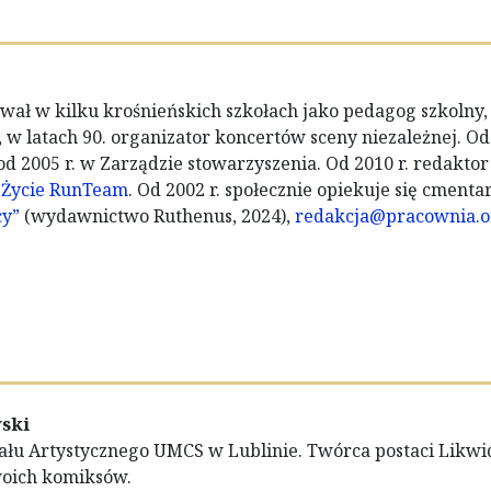
wał w kilku krośnieńskich szkołach jako pedagog szkolny,
 w latach 90. organizator koncertów sceny niezależnej. Od
 od 2005 r. w Zarządzie stowarzyszenia. Od 2010 r. redaktor
 Życie RunTeam
. Od 2002 r. społecznie opiekuje się cmen
cy”
(wydawnictwo Ruthenus, 2024),
redakcja@pracownia.o
ski
łu Artystycznego UMCS w Lublinie. Twórca postaci Likwid
woich komiksów.