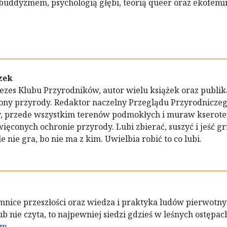
ddyzmem, psychologią głębi, teorią queer oraz ekofem
zek
prezes Klubu Przyrodników, autor wielu książek oraz publ
ony przyrody. Redaktor naczelny Przeglądu Przyrodniczeg
, przede wszystkim terenów podmokłych i muraw kseroterm
ięconych ochronie przyrody. Lubi zbierać, suszyć i jeść grz
le nie gra, bo nie ma z kim. Uwielbia robić to co lubi.
mnice przeszłości oraz wiedza i praktyka ludów pierwotnyc
ub nie czyta, to najpewniej siedzi gdzieś w leśnych ostępac
om