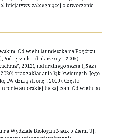
l inicjatywy zabiegającej o utworzenie
zowskim. Od wielu lat mieszka na Pogórzu
„Podręcznik robakożercy”, 2005),
kuchnia”, 2012), naturalnego seksu („Seks
2020) oraz zakładania łąk kwietnych. Jego
żkę „W dziką stronę”, 2010). Często
stronie autorskiej luczaj.com. Od wielu lat
 na Wydziale Biologii i Nauk o Ziemi UJ,