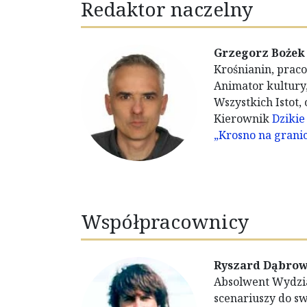
Redaktor naczelny
Grzegorz Bożek
Krośnianin, praco
Animator kultury,
Wszystkich Istot,
Kierownik
Dzikie
„Krosno na grani
Współpracownicy
Ryszard Dąbrow
Absolwent Wydzia
scenariuszy do s