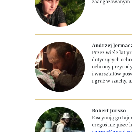
zaangażowanym bu
Andrzej Jermac
Przez wiele lat 
dotyczących ochr
ochrony przyrody
i warsztatów pośw
i grać w szachy, a
Robert Jurszo
Fascynują go taje
czegoś nie pisze l
rjurszo@gmail.c