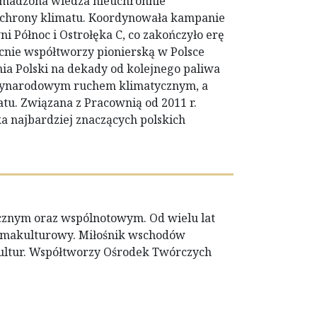
romadzona wiedza nieuchronnie
 ochrony klimatu. Koordynowała kampanie
 Północ i Ostrołęka C, co zakończyło erę
ecnie współtworzy pionierską w Polsce
nia Polski na dekady od kolejnego paliwa
ędzynarodowym ruchem klimatycznym, a
tu. Związana z Pracownią od 2011 r.
ka najbardziej znaczących polskich
cznym oraz wspólnotowym. Od wielu lat
ermakulturowy. Miłośnik wschodów
 kultur. Współtworzy Ośrodek Twórczych