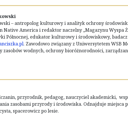
kowski
owski
– antropolog kulturowy i analityk ochrony środowisk
 Native America i redaktor naczelny „Magazynu Wyspa Żół
i Północnej, edukator kulturowy i środowiskowy, badacz r
nciszka.pl
. Zawodowo związany z Uniwersytetem WSB Me
 zasobów wodnych, ochrony bioróżnorodności, zarządzani
lczanin, przyrodnik, pedagog, nauczyciel akademicki, wspó
zania zasobami przyrody i środowiska. Odnajduje miejsca pr
cysta, spacerowicz po lesie.