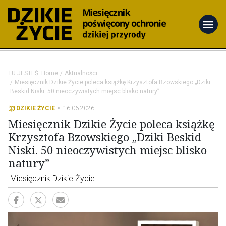
menu
TU JESTEŚ:
Home
Aktualności
Miesięcznik Dzikie Życie poleca książkę Krzysztofa Bzowskiego „Dziki
Beskid Niski. 50 nieoczywistych miejsc blisko natury”
DZIKIE ŻYCIE
16.06.2026
Miesięcznik Dzikie Życie poleca książkę
Krzysztofa Bzowskiego „Dziki Beskid
Niski. 50 nieoczywistych miejsc blisko
natury”
Miesięcznik Dzikie Życie