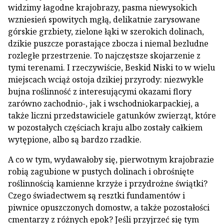
widzimy łagodne krajobrazy, pasma niewysokich
wzniesień spowitych mgłą, delikatnie zarysowane
górskie grzbiety, zielone łąki w szerokich dolinach,
dzikie puszcze porastające zbocza i niemal bezludne
rozległe przestrzenie. To najczęstsze skojarzenie z
tymi terenami. I rzeczywiście, Beskid Niski to w wielu
miejscach wciąż ostoja dzikiej przyrody: niezwykle
bujna roślinność z interesującymi okazami flory
zarówno zachodnio-, jak i wschodniokarpackiej, a
także liczni przedstawiciele gatunków zwierząt, które
w pozostałych częściach kraju albo zostały całkiem
wytępione, albo są bardzo rzadkie.
A co w tym, wydawałoby się, pierwotnym krajobrazie
robią zagubione w pustych dolinach i obrośnięte
roślinnością kamienne krzyże i przydrożne świątki?
Czego świadectwem są resztki fundamentów i
piwnice opuszczonych domostw, a także pozostałości
cmentarzy z różnych epok? Jeśli przyjrzeć się tym