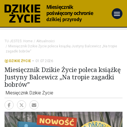
menu
TU JESTEŚ:
Home
Aktualności
Miesięcznik Dzikie Życie poleca książkę Justyny Balcewicz „Na tropie
zagadki bobrów”
DZIKIE ŻYCIE
01.07.2026
Miesięcznik Dzikie Życie poleca książkę
Justyny Balcewicz „Na tropie zagadki
bobrów”
Miesięcznik Dzikie Życie