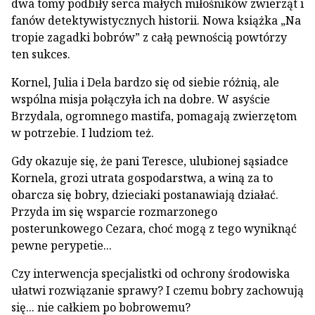
dwa tomy podbiły serca małych miłośników zwierząt i
fanów detektywistycznych historii. Nowa książka „Na
tropie zagadki bobrów” z całą pewnością powtórzy
ten sukces.
Kornel, Julia i Dela bardzo się od siebie różnią, ale
wspólna misja połączyła ich na dobre. W asyście
Brzydala, ogromnego mastifa, pomagają zwierzętom
w potrzebie. I ludziom też.
Gdy okazuje się, że pani Teresce, ulubionej sąsiadce
Kornela, grozi utrata gospodarstwa, a winą za to
obarcza się bobry, dzieciaki postanawiają działać.
Przyda im się wsparcie rozmarzonego
posterunkowego Cezara, choć mogą z tego wyniknąć
pewne perypetie...
Czy interwencja specjalistki od ochrony środowiska
ułatwi rozwiązanie sprawy? I czemu bobry zachowują
się... nie całkiem po bobrowemu?