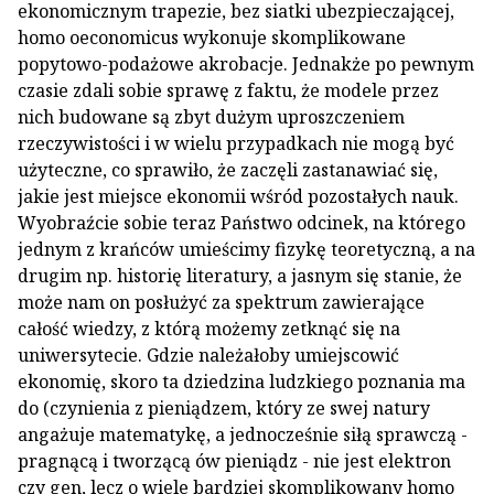
ekonomicznym trapezie, bez siatki ubezpieczającej,
homo oeconomicus wykonuje skomplikowane
popytowo-podażowe akrobacje. Jednakże po pewnym
czasie zdali sobie sprawę z faktu, że modele przez
nich budowane są zbyt dużym uproszczeniem
rzeczywistości i w wielu przypadkach nie mogą być
użyteczne, co sprawiło, że zaczęli zastanawiać się,
jakie jest miejsce ekonomii wśród pozostałych nauk.
Wyobraźcie sobie teraz Państwo odcinek, na którego
jednym z krańców umieścimy fizykę teoretyczną, a na
drugim np. historię literatury, a jasnym się stanie, że
może nam on posłużyć za spektrum zawierające
całość wiedzy, z którą możemy zetknąć się na
uniwersytecie. Gdzie należałoby umiejscowić
ekonomię, skoro ta dziedzina ludzkiego poznania ma
do (czynienia z pieniądzem, który ze swej natury
angażuje matematykę, a jednocześnie siłą sprawczą -
pragnącą i tworzącą ów pieniądz - nie jest elektron
czy gen, lecz o wiele bardziej skomplikowany homo