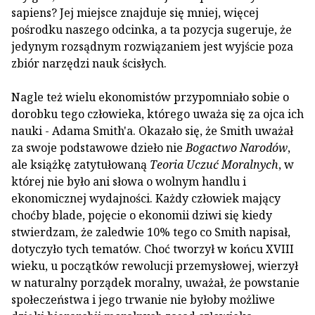
sapiens? Jej miejsce znajduje się mniej, więcej
pośrodku naszego odcinka, a ta pozycja sugeruje, że
jedynym rozsądnym rozwiązaniem jest wyjście poza
zbiór narzędzi nauk ścisłych.
Nagle też wielu ekonomistów przypomniało sobie o
dorobku tego człowieka, którego uważa się za ojca ich
nauki - Adama Smith'a. Okazało się, że Smith uważał
za swoje podstawowe dzieło nie
Bogactwo Narodów
,
ale książkę zatytułowaną
Teoria Uczuć Moralnych
, w
której nie było ani słowa o wolnym handlu i
ekonomicznej wydajności. Każdy człowiek mający
choćby blade, pojęcie o ekonomii dziwi się kiedy
stwierdzam, że zaledwie 10% tego co Smith napisał,
dotyczyło tych tematów. Choć tworzył w końcu XVIII
wieku, u początków rewolucji przemysłowej, wierzył
w naturalny porządek moralny, uważał, że powstanie
społeczeństwa i jego trwanie nie byłoby możliwe