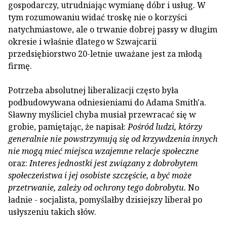
gospodarczy, utrudniając wymianę dóbr i usług. W
tym rozumowaniu widać troskę nie o korzyści
natychmiastowe, ale o trwanie dobrej passy w długim
okresie i właśnie dlatego w Szwajcarii
przedsiębiorstwo 20-letnie uważane jest za młodą
firmę.
Potrzeba absolutnej liberalizacji często była
podbudowywana odniesieniami do Adama Smith'a.
Sławny myśliciel chyba musiał przewracać się w
grobie, pamiętając, że napisał:
Pośród ludzi, którzy
generalnie nie powstrzymują się od krzywdzenia innych
nie mogą mieć miejsca wzajemne relacje społeczne
oraz:
Interes jednostki jest związany z dobrobytem
społeczeństwa i jej osobiste szczęście, a być może
przetrwanie, zależy od ochrony tego dobrobytu.
No
ładnie - socjalista, pomyślałby dzisiejszy liberał po
usłyszeniu takich słów.