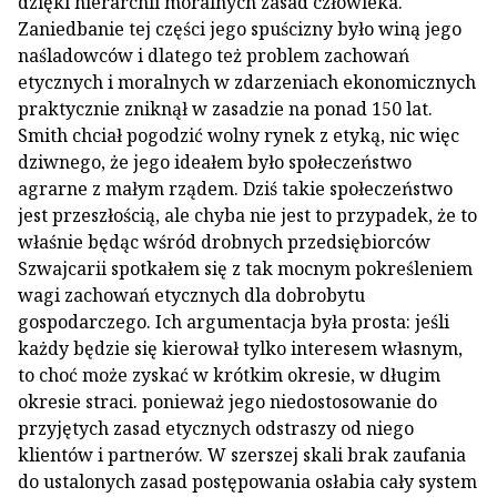
dzięki hierarchii moralnych zasad człowieka.
Zaniedbanie tej części jego spuścizny było winą jego
naśladowców i dlatego też problem zachowań
etycznych i moralnych w zdarzeniach ekonomicznych
praktycznie zniknął w zasadzie na ponad 150 lat.
Smith chciał pogodzić wolny rynek z etyką, nic więc
dziwnego, że jego ideałem było społeczeństwo
agrarne z małym rządem. Dziś takie społeczeństwo
jest przeszłością, ale chyba nie jest to przypadek, że to
właśnie będąc wśród drobnych przedsiębiorców
Szwajcarii spotkałem się z tak mocnym pokreśleniem
wagi zachowań etycznych dla dobrobytu
gospodarczego. Ich argumentacja była prosta: jeśli
każdy będzie się kierował tylko interesem własnym,
to choć może zyskać w krótkim okresie, w długim
okresie straci. ponieważ jego niedostosowanie do
przyjętych zasad etycznych odstraszy od niego
klientów i partnerów. W szerszej skali brak zaufania
do ustalonych zasad postępowania osłabia cały system