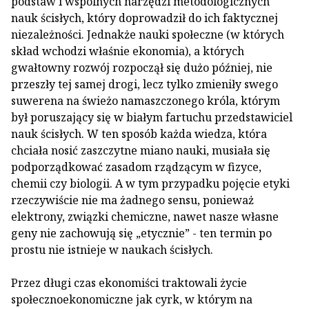
podstaw i wspólnych narzędzi metodologicznych
nauk ścisłych, który doprowadził do ich faktycznej
niezależności. Jednakże nauki społeczne (w których
skład wchodzi właśnie ekonomia), a których
gwałtowny rozwój rozpoczął się dużo później, nie
przeszły tej samej drogi, lecz tylko zmieniły swego
suwerena na świeżo namaszczonego króla, którym
był poruszający się w białym fartuchu przedstawiciel
nauk ścisłych. W ten sposób każda wiedza, która
chciała nosić zaszczytne miano nauki, musiała się
podporządkować zasadom rządzącym w fizyce,
chemii czy biologii. A w tym przypadku pojęcie etyki
rzeczywiście nie ma żadnego sensu, ponieważ
elektrony, związki chemiczne, nawet nasze własne
geny nie zachowują się „etycznie” - ten termin po
prostu nie istnieje w naukach ścisłych.
Przez długi czas ekonomiści traktowali życie
społeczno­ekonomiczne jak cyrk, w którym na