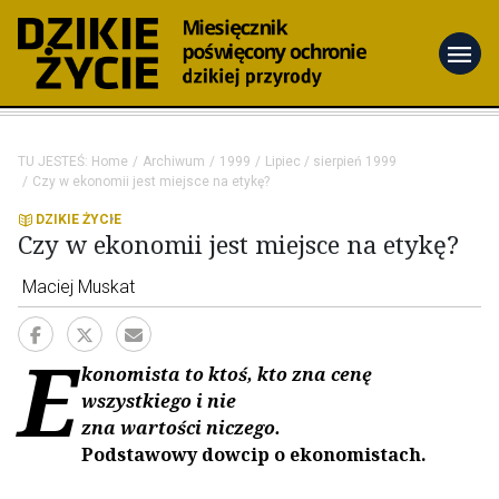
menu
TU JESTEŚ:
Home
Archiwum
1999
Lipiec / sierpień 1999
Czy w ekonomii jest miejsce na etykę?
DZIKIE ŻYCIE
Czy w ekonomii jest miejsce na etykę?
Maciej Muskat
E
konomista to ktoś, kto zna cenę
wszystkiego i nie
zna wartości niczego.
Podstawowy dowcip o ekonomistach.