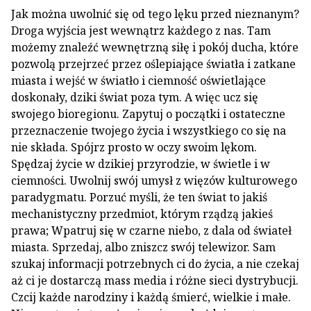
Jak można uwolnić się od tego lęku przed nieznanym?
Droga wyjścia jest wewnątrz każdego z nas. Tam
możemy znaleźć wewnętrzną siłę i pokój ducha, które
pozwolą przejrzeć przez oślepiające światła i zatkane
miasta i wejść w światło i ciemność oświetlające
doskonały, dziki świat poza tym. A więc ucz się
swojego bioregionu. Zapytuj o początki i ostateczne
przeznaczenie twojego życia i wszystkiego co się na
nie składa. Spójrz prosto w oczy swoim lękom.
Spędzaj życie w dzikiej przyrodzie, w świetle i w
ciemności. Uwolnij swój umysł z więzów kulturowego
paradygmatu. Porzuć myśli, że ten świat to jakiś
mechanistyczny przedmiot, którym rządzą jakieś
prawa; Wpatruj się w czarne niebo, z dala od świateł
miasta. Sprzedaj, albo zniszcz swój telewizor. Sam
szukaj informacji potrzebnych ci do życia, a nie czekaj
aż ci je dostarczą mass media i różne sieci dystrybucji.
Czcij każde narodziny i każdą śmierć, wielkie i małe.