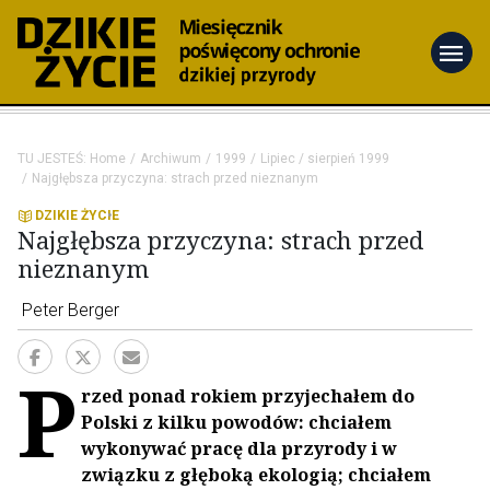
menu
TU JESTEŚ:
Home
Archiwum
1999
Lipiec / sierpień 1999
Najgłębsza przyczyna: strach przed nieznanym
DZIKIE ŻYCIE
Najgłębsza przyczyna: strach przed
nieznanym
Peter Berger
P
rzed ponad rokiem przyjechałem do
Polski z kilku powodów: chciałem
wykonywać pracę dla przyrody i w
związku z głęboką ekologią; chciałem