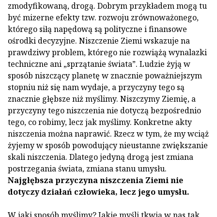
zmodyfikowaną, drogą. Dobrym przykładem mogą tu
być mizerne efekty tzw. rozwoju zrównoważonego,
którego siłą napędową są polityczne i finansowe
ośrodki decyzyjne. Niszczenie Ziemi wskazuje na
prawdziwy problem, którego nie rozwiążą wynalazki
techniczne ani „sprzątanie świata”. Ludzie żyją w
sposób niszczący planetę w znacznie poważniejszym
stopniu niż się nam wydaje, a przyczyny tego są
znacznie głębsze niż myślimy. Niszczymy Ziemię, a
przyczyny tego niszczenia nie dotyczą bezpośrednio
tego, co robimy, lecz jak myślimy. Konkretne akty
niszczenia można naprawić. Rzecz w tym, że my wciąż
żyjemy w sposób powodujący nieustanne zwiększanie
skali niszczenia. Dlatego jedyną drogą jest zmiana
postrzegania świata, zmiana stanu umysłu.
Najgłębsza przyczyna niszczenia Ziemi nie
dotyczy działań człowieka, lecz jego umysłu.
W jaki sposób myślimy? Jakie myśli tkwią w nas tak