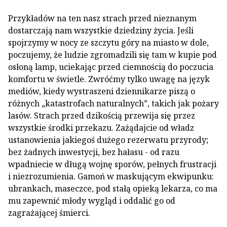
Przykładów na ten nasz strach przed nieznanym
dostarczają nam wszystkie dziedziny życia. Jeśli
spojrzymy w nocy ze szczytu góry na miasto w dole,
poczujemy, że ludzie zgromadzili się tam w kupie pod
osłoną lamp, uciekając przed ciemnością do poczucia
komfortu w świetle. Zwróćmy tylko uwagę na język
mediów, kiedy wystraszeni dziennikarze piszą o
różnych „katastrofach naturalnych”, takich jak pożary
lasów. Strach przed dzikością przewija się przez
wszystkie środki przekazu. Zażądajcie od władz
ustanowienia jakiegoś dużego rezerwatu przyrody;
bez żadnych inwestycji, bez hałasu - od razu
wpadniecie w długą wojnę sporów, pełnych frustracji
i niezrozumienia. Gamoń w maskującym ekwipunku:
ubrankach, maseczce, pod stałą opieką lekarza, co ma
mu zapewnić młody wygląd i oddalić go od
zagrażającej śmierci.