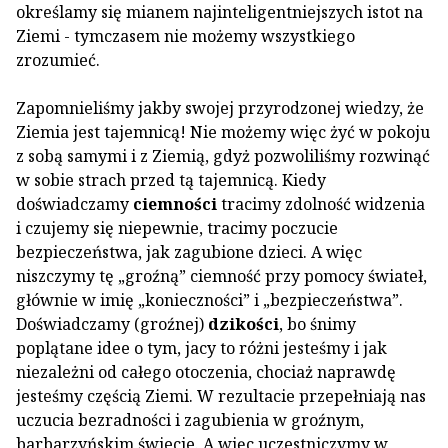
określamy się mianem najinteligentniejszych istot na
Ziemi - tymczasem nie możemy wszystkiego
zrozumieć.
Zapomnieliśmy jakby swojej przyrodzonej wiedzy, że
Ziemia jest tajemnicą! Nie możemy więc żyć w pokoju
z sobą samymi i z Ziemią, gdyż pozwoliliśmy rozwinąć
w sobie strach przed tą tajemnicą. Kiedy
doświadczamy
ciemności
tracimy zdolność widzenia
i czujemy się niepewnie, tracimy poczucie
bezpieczeństwa, jak zagubione dzieci. A więc
niszczymy tę „groźną” ciemność przy pomocy świateł,
głównie w imię „konieczności” i „bezpieczeństwa”.
Doświadczamy (groźnej)
dzikości
, bo śnimy
poplątane idee o tym, jacy to różni jesteśmy i jak
niezależni od całego otoczenia, chociaż naprawdę
jesteśmy częścią Ziemi. W rezultacie przepełniają nas
uczucia bezradności i zagubienia w groźnym,
barbarzyńskim świecie. A więc uczestniczymy w