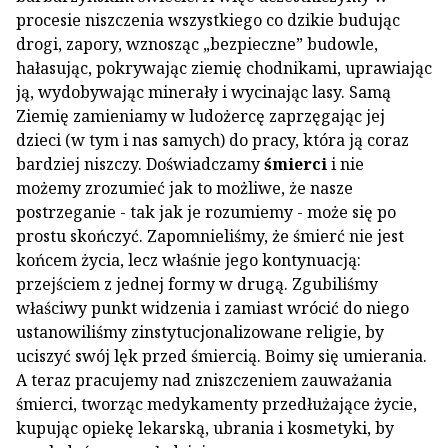
procesie niszczenia wszystkiego co dzikie budując
drogi, zapory, wznosząc „bezpieczne” budowle,
hałasując, pokrywając ziemię chodnikami, uprawiając
ją, wydobywając minerały i wycinając lasy. Samą
Ziemię zamieniamy w ludożercę zaprzęgając jej
dzieci (w tym i nas samych) do pracy, która ją coraz
bardziej niszczy. Doświadczamy
śmierci
i nie
możemy zrozumieć jak to możliwe, że nasze
postrzeganie - tak jak je rozumiemy - może się po
prostu skończyć. Zapomnieliśmy, że śmierć nie jest
końcem życia, lecz właśnie jego kontynuacją:
przejściem z jednej formy w drugą. Zgubiliśmy
właściwy punkt widzenia i zamiast wrócić do niego
ustanowiliśmy zinstytucjonalizowane religie, by
uciszyć swój lęk przed śmiercią. Boimy się umierania.
A teraz pracujemy nad zniszczeniem zauważania
śmierci, tworząc medykamenty przedłużające życie,
kupując opiekę lekarską, ubrania i kosmetyki, by