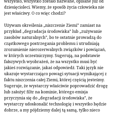
wszystko, wszystko zostało nazwane, opisane już od
dziesięcioleci. Wiemy, że sposób życia człowieka nie
jest właściwy. O co więc chodzi?
Używam określenia „niszczenie Ziemi” zamiast na
przykład „degradacja środowiska” lub „zużywanie
zasobów naturalnych”, bo te ostatnie prowadzą do
cząstkowego postrzegania problemu i utrudniają
zrozumienie nierozerwalnych związków i powiązań,
w których uczestniczymy. Sugerują, na podstawie
fałszywych wyobrażeń, że na wszystko musi być
jakieś rozwiązanie, jakaś odpowiedź. Taki język nie
ukazuje wystarczająco powagi sytuacji wynikającej z
faktu niszczenia całej Ziemi, której częścią jesteśmy.
Sugeruje, że wystarczy właściwie poprowadzić drogę
lub założyć filtr na kominie, którego emisja
przyczynia się do „degradacji środowiska”, że
wystarczy udoskonalić technologię i wszystko będzie
dobrze, a my pójdziemy dalej tą samą, tylko nieco