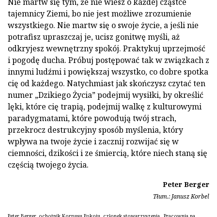
Nie martw się tym, że nie wiesz o każdej cząstce
tajemnicy Ziemi, bo nie jest możliwe zrozumienie
wszystkiego. Nie martw się o swoje życie, a jeśli nie
potrafisz upraszczaj je, ucisz gonitwę myśli, aż
odkryjesz wewnętrzny spokój. Praktykuj uprzejmość
i pogodę ducha. Próbuj postępować tak w związkach z
innymi ludźmi i powiększaj wszystko, co dobre spotka
cię od każdego. Natychmiast jak skończysz czytać ten
numer „Dzikiego Życia” podejmij wysiłki, by określić
lęki, które cię trapią, podejmij walkę z kulturowymi
paradygmatami, które powodują twój strach,
przekrocz destrukcyjny sposób myślenia, który
wpływa na twoje życie i zacznij rozwijać się w
ciemności, dzikości i ze śmiercią, które niech staną się
częścią twojego życia.
Peter Berger
Tłum.: Janusz Korbel
Peter Berger, ochotnik Korpusu Pokoju, członek stowarzyszenia „Pracownia na