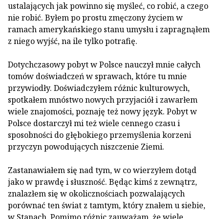
ustalających jak powinno się myśleć, co robić, a czego
nie robić. Byłem po prostu zmęczony życiem w
ramach amerykańskiego stanu umysłu i zapragnąłem
z niego wyjść, na ile tylko potrafię.
Dotychczasowy pobyt w Polsce nauczył mnie całych
tomów doświadczeń w sprawach, które tu mnie
przywiodły. Doświadczyłem różnic kulturowych,
spotkałem mnóstwo nowych przyjaciół i zawarłem
wiele znajomości, poznaję też nowy język. Pobyt w
Polsce dostarczył mi też wiele cennego czasu i
sposobności do głębokiego przemyślenia korzeni
przyczyn powodujących niszczenie Ziemi.
Zastanawiałem się nad tym, w co wierzyłem dotąd
jako w prawdę i słuszność. Będąc kimś z zewnątrz,
znalazłem się w okolicznościach pozwalających
porównać ten świat z tamtym, który znałem u siebie,
w Stanach. Pomimo różnic zauważam, że wiele