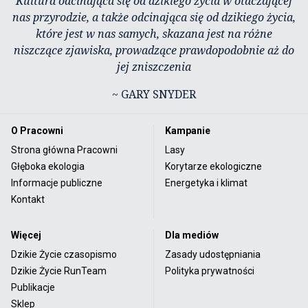
Kultura odcinająca się od dzikiego życia w otaczającej
nas przyrodzie, a także odcinająca się od dzikiego życia,
które jest w nas samych, skazana jest na różne
niszczące zjawiska, prowadzące prawdopodobnie aż do
jej zniszczenia
~ GARY SNYDER
O Pracowni
Kampanie
Strona główna Pracowni
Lasy
Głęboka ekologia
Korytarze ekologiczne
Informacje publiczne
Energetyka i klimat
Kontakt
Więcej
Dla mediów
Dzikie Życie czasopismo
Zasady udostępniania
Dzikie Życie RunTeam
Polityka prywatności
Publikacje
Sklep