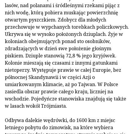
lasów, nad polanami i śródleśnymi rzekami pijąc z
nich wodę, którą pobiera muskając powierzchnię
otwartym pyszczkiem. Zdobycz dla młodych
przechowuje w wypchanych torebkach policzkowych.
Ukrywa się w wysoko położonych dziuplach. Żyje w
koloniach obejmujących ponad sto osobników,
zdradzających w dzień swe położenie głośnym
piskiem. Dziuple stanowią 72,8 % jego kryjówek.
Kolonie mieszają się czasami z innymi gatunkami
nietoperzy. Występuje prawie w całej Europie, bez
północnej Skandynawii i w części Azji o
umiarkowanym klimacie, aż po Tajwan. W Polsce
zasiedla obszar prawie całego kraju, liczniej na
wschodzie. Pojedyńcze stanowiska znajdują się także
w lasach wokół Trójmiasta.
Odbywa dalekie wędrówki, do 1600 km z miejsc
letniego pobytu do zimowisk, na które wybiera