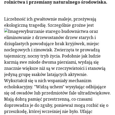
rolnictwa i przemiany naturalnego środowiska.
Liczebność ich gwałtownie maleje, przeżywają
ekologiczną tragedię. Szczególnie groźne jest
wyburzanie
starego budownictwa oraz
eliminowanie z drzewostanów drzew starych i
dziuplastych powodujące brak kryjówek, miejsc
noclegowych i zimowisk. Zwierzęta te prowadzą
tajemniczy, nocny tryb życia. Podobnie jak ludzie
karmią swe młode dwoma piersiami, wydają się
znacznie większe niż są w rzeczywistości i stanowią
jedyną grupę ssaków latających aktywnie.
Wykształcił się u nich wspaniały mechanizm
echolokacyjny. "Widzą uchem" wysyłając odbijające
się od owadów lub przedmiotów fale ultradźwiękowe.
Mają dobrą pamięć przestrzenną, co czasami
doprowadza je do zguby, ponieważ mogą rozbić się o
przeszkodę, której wcześniej nie było. Ufając