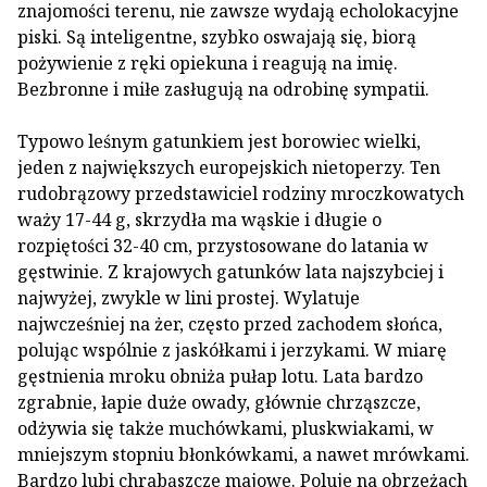
znajomości terenu, nie zawsze wydają echolokacyjne
piski. Są inteligentne, szybko oswajają się, biorą
pożywienie z ręki opiekuna i reagują na imię.
Bezbronne i miłe zasługują na odrobinę sympatii.
Typowo leśnym gatunkiem jest borowiec wielki,
jeden z największych europejskich nietoperzy. Ten
rudobrązowy przedstawiciel rodziny mroczkowatych
waży 17-44 g, skrzydła ma wąskie i długie o
rozpiętości 32-40 cm, przystosowane do latania w
gęstwinie. Z krajowych gatunków lata najszybciej i
najwyżej, zwykle w lini prostej. Wylatuje
najwcześniej na żer, często przed zachodem słońca,
polując wspólnie z jaskółkami i jerzykami. W miarę
gęstnienia mroku obniża pułap lotu. Lata bardzo
zgrabnie, łapie duże owady, głównie chrząszcze,
odżywia się także muchówkami, pluskwiakami, w
mniejszym stopniu błonkówkami, a nawet mrówkami.
Bardzo lubi chrabąszcze majowe. Poluje na obrzeżach