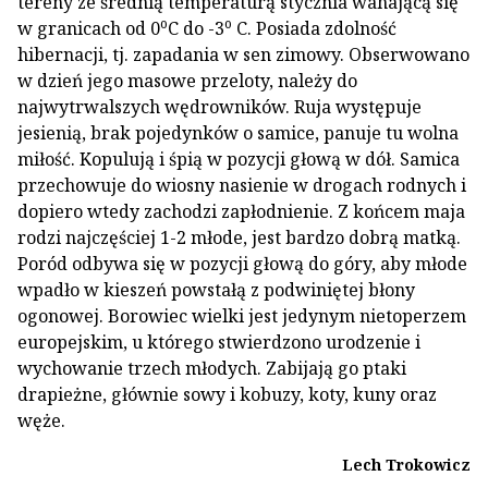
tereny ze średnią temperaturą stycznia wahającą się
o
o
w granicach od 0
C do -3
C. Posiada zdolność
hibernacji, tj. zapadania w sen zimowy. Obserwowano
w dzień jego masowe przeloty, należy do
najwytrwalszych wędrowników. Ruja występuje
jesienią, brak pojedynków o samice, panuje tu wolna
miłość. Kopulują i śpią w pozycji głową w dół. Samica
przechowuje do wiosny nasienie w drogach rodnych i
dopiero wtedy zachodzi zapłodnienie. Z końcem maja
rodzi najczęściej 1-2 młode, jest bardzo dobrą matką.
Poród odbywa się w pozycji głową do góry, aby młode
wpadło w kieszeń powstałą z podwiniętej błony
ogonowej. Borowiec wielki jest jedynym nietoperzem
europejskim, u którego stwierdzono urodzenie i
wychowanie trzech młodych. Zabijają go ptaki
drapieżne, głównie sowy i kobuzy, koty, kuny oraz
węże.
Lech Trokowicz