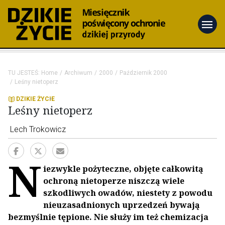
menu
TU JESTEŚ:
Home
Archiwum
2000
Październik 2000
Leśny nietoperz
DZIKIE ŻYCIE
Leśny nietoperz
Lech Trokowicz
N
iezwykle pożyteczne, objęte całkowitą
ochroną nietoperze niszczą wiele
szkodliwych owadów, niestety z powodu
nieuzasadnionych uprzedzeń bywają
bezmyślnie tępione. Nie służy im też chemizacja