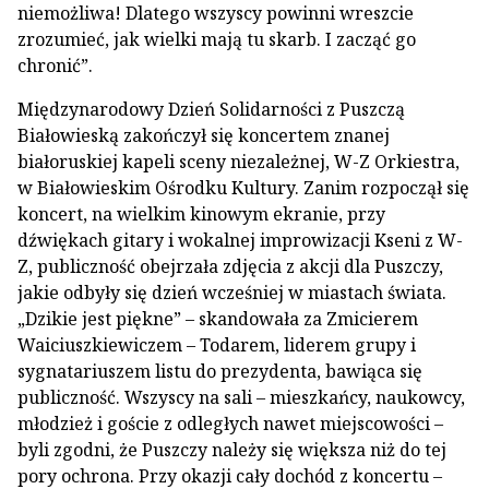
niemożliwa! Dlatego wszyscy powinni wreszcie
zrozumieć, jak wielki mają tu skarb. I zacząć go
chronić”.
Międzynarodowy Dzień Solidarności z Puszczą
Białowieską zakończył się koncertem znanej
białoruskiej kapeli sceny niezależnej, W-Z Orkiestra,
w Białowieskim Ośrodku Kultury. Zanim rozpoczął się
koncert, na wielkim kinowym ekranie, przy
dźwiękach gitary i wokalnej improwizacji Kseni z W-
Z, publiczność obejrzała zdjęcia z akcji dla Puszczy,
jakie odbyły się dzień wcześniej w miastach świata.
„Dzikie jest piękne” – skandowała za Zmicierem
Waiciuszkiewiczem – Todarem, liderem grupy i
sygnatariuszem listu do prezydenta, bawiąca się
publiczność. Wszyscy na sali – mieszkańcy, naukowcy,
młodzież i goście z odległych nawet miejscowości –
byli zgodni, że Puszczy należy się większa niż do tej
pory ochrona. Przy okazji cały dochód z koncertu –