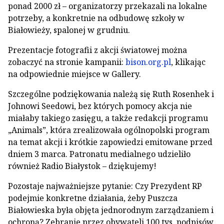
ponad 2000 zł – organizatorzy przekazali na lokalne
potrzeby, a konkretnie na odbudowę szkoły w
Białowieży, spalonej w grudniu.
Prezentacje fotografii z akcji światowej można
zobaczyć na stronie kampanii:
bison.org.pl
, klikając
na odpowiednie miejsce w Gallery.
Szczególne podziękowania należą się Ruth Rosenhek i
Johnowi Seedowi, bez których pomocy akcja nie
miałaby takiego zasięgu, a także redakcji programu
„Animals”, która zrealizowała ogólnopolski program
na temat akcji i krótkie zapowiedzi emitowane przed
dniem 3 marca. Patronatu medialnego udzieliło
również Radio Białystok – dziękujemy!
Pozostaje najważniejsze pytanie: Czy Prezydent RP
podejmie konkretne działania, żeby Puszcza
Białowieska była objęta jednorodnym zarządzaniem i
ochroną? Zebranie przez obywateli 100 tys. podpisów