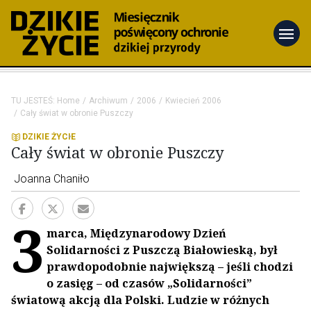
menu
TU JESTEŚ:
Home
Archiwum
2006
Kwiecień 2006
Cały świat w obronie Puszczy
DZIKIE ŻYCIE
Cały świat w obronie Puszczy
Joanna Chaniło
3
marca, Międzynarodowy Dzień
Solidarności z Puszczą Białowieską, był
prawdopodobnie największą – jeśli chodzi
o zasięg – od czasów „Solidarności”
światową akcją dla Polski. Ludzie w różnych