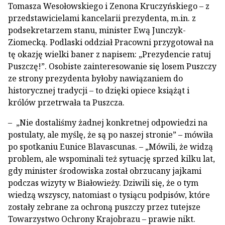
Tomasza Wesołowskiego i Zenona Kruczyńskiego – z
przedstawicielami kancelarii prezydenta, m.in. z
podsekretarzem stanu, minister Ewą Junczyk-
Ziomecką. Podlaski oddział Pracowni przygotował na
tę okazję wielki baner z napisem: „Prezydencie ratuj
Puszczę!”. Osobiste zainteresowanie się losem Puszczy
ze strony prezydenta byłoby nawiązaniem do
historycznej tradycji – to dzięki opiece książąt i
królów przetrwała ta Puszcza.
– „Nie dostaliśmy żadnej konkretnej odpowiedzi na
postulaty, ale myślę, że są po naszej stronie” – mówiła
po spotkaniu Eunice Blavascunas. – „Mówili, że widzą
problem, ale wspominali też sytuację sprzed kilku lat,
gdy minister środowiska został obrzucany jajkami
podczas wizyty w Białowieży. Dziwili się, że o tym
wiedzą wszyscy, natomiast o tysiącu podpisów, które
zostały zebrane za ochroną puszczy przez tutejsze
Towarzystwo Ochrony Krajobrazu – prawie nikt.