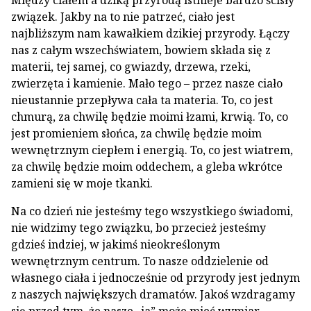
Między ciałem a dziką przyrodą istnieje bardzo ścisły
związek. Jakby na to nie patrzeć, ciało jest
najbliższym nam kawałkiem dzikiej przyrody. Łączy
nas z całym wszechświatem, bowiem składa się z
materii, tej samej, co gwiazdy, drzewa, rzeki,
zwierzęta i kamienie. Mało tego – przez nasze ciało
nieustannie przepływa cała ta materia. To, co jest
chmurą, za chwilę będzie moimi łzami, krwią. To, co
jest promieniem słońca, za chwilę będzie moim
wewnętrznym ciepłem i energią. To, co jest wiatrem,
za chwilę będzie moim oddechem, a gleba wkrótce
zamieni się w moje tkanki.
Na co dzień nie jesteśmy tego wszystkiego świadomi,
nie widzimy tego związku, bo przecież jesteśmy
gdzieś indziej, w jakimś nieokreślonym
wewnętrznym centrum. To nasze oddzielenie od
własnego ciała i jednocześnie od przyrody jest jednym
z naszych największych dramatów. Jakoś wzdragamy