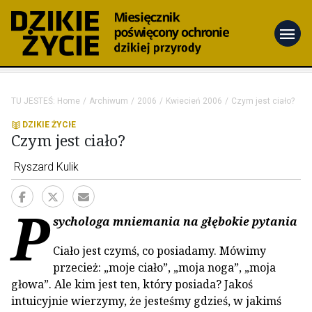
menu
TU JESTEŚ:
Home
Archiwum
2006
Kwiecień 2006
Czym jest ciało?
DZIKIE ŻYCIE
Czym jest ciało?
Ryszard Kulik
P
sychologa mniemania na głębokie pytania
Ciało jest czymś, co posiadamy. Mówimy
przecież: „moje ciało”, „moja noga”, „moja
głowa”. Ale kim jest ten, który posiada? Jakoś
intuicyjnie wierzymy, że jesteśmy gdzieś, w jakimś