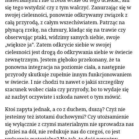
materialnymi i nie trzeba wcale od tego uciekać, ani
się tego wstydzić czy z tym walczyć. Zanurzając się w
swojej cielesności, ponownie odkrywamy związek z
całą przyrodą, z całym wszechświatem. Patrząc na
płynącą rzekę, na chmury, kładąc się na trawie czy
obserwując ptaki, widzimy samych siebie, swoje
„większe ja”. Zatem odkrycie siebie w swojej
cielesności jest drogą do odkrywania siebie w świecie
zewnętrznym. Jestem głęboko przekonany, że ta
ponowna integracja na poziomie ciała, a następnie
przyrody skutkuje zupełnie innym funkcjonowaniem
w świecie. I nie chodzi tu nawet o jakiś szczególny
szacunek wobec ciała czy przyrody, bo to wydaje się
aż nazbyt oczywiste i szkoda nawet o tym mówić.
Ktoś zapyta jednak, a co z duchem, duszą? Czyż nie
jesteśmy też istotami duchowymi? Czy utożsamienie
się wyłącznie z czymś materialnym nie sprowadza nas
gdzieś na dół, nie redukuje nas do czegoś, co jest