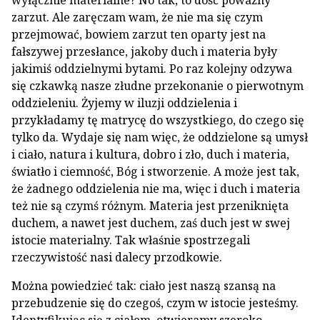
wyłącznie materialne? No tak, to dość poważny
zarzut. Ale zaręczam wam, że nie ma się czym
przejmować, bowiem zarzut ten oparty jest na
fałszywej przesłance, jakoby duch i materia były
jakimiś oddzielnymi bytami. Po raz kolejny odzywa
się czkawką nasze złudne przekonanie o pierwotnym
oddzieleniu. Żyjemy w iluzji oddzielenia i
przykładamy tę matrycę do wszystkiego, do czego się
tylko da. Wydaje się nam więc, że oddzielone są umysł
i ciało, natura i kultura, dobro i zło, duch i materia,
światło i ciemność, Bóg i stworzenie. A może jest tak,
że żadnego oddzielenia nie ma, więc i duch i materia
też nie są czymś różnym. Materia jest przeniknięta
duchem, a nawet jest duchem, zaś duch jest w swej
istocie materialny. Tak właśnie spostrzegali
rzeczywistość nasi dalecy przodkowie.
Można powiedzieć tak: ciało jest naszą szansą na
przebudzenie się do czegoś, czym w istocie jesteśmy.