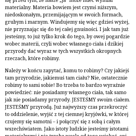
się przed tym, że nasze „ja” może mieć wymiar
materialny. Materia bowiem jest czymś niższym,
niedoskonałym, przemijającym w swoich formach,
grubym i marnym. Windujemy się więc gdzieś wyżej,
nie przyznając się do tej całej gnuśności. I jak tam już
jesteśmy, to już tylko krok do tego, by owej pogardzie
wobec materii, czyli wobec własnego ciała i dzikiej
przyrody dać wyraz w tych wszystkich okropnych
rzeczach, które robimy.
Należy w końcu zapytać, komu to robimy? Czy jakiejś
tam przyrodzie, jakiemuś tam ciału? Nie, ostatecznie
robimy to sami sobie! Bo trzeba to bardzo wyraźnie
powiedzieć: nie posiadamy własnego ciała, tak samo
jak nie posiadamy przyrody. JESTEŚMY swoim ciałem.
JESTEŚMY przyrodą. Już najwyższy czas przekroczyć
to oddzielenie, wyjść z tej ciemnej kryjówki, w której
czujemy się samotni – i połączyć się z sobą i całym
wszechświatem. Jako istoty ludzkie jesteśmy istotami