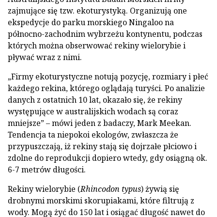
zajmujące się tzw. ekoturystyką. Organizują one
ekspedycje do parku morskiego Ningaloo na
północno-zachodnim wybrzeżu kontynentu, podczas
których można obserwować rekiny wielorybie i
pływać wraz z nimi.
„Firmy ekoturystyczne notują pozycję, rozmiary i płeć
każdego rekina, którego oglądają turyści. Po analizie
danych z ostatnich 10 lat, okazało się, że rekiny
występujące w australijskich wodach są coraz
mniejsze” – mówi jeden z badaczy, Mark Meekan.
Tendencja ta niepokoi ekologów, zwłaszcza że
przypuszczają, iż rekiny stają się dojrzałe płciowo i
zdolne do reprodukcji dopiero wtedy, gdy osiągną ok.
6-7 metrów długości.
Rekiny wielorybie (
Rhincodon typus
) żywią się
drobnymi morskimi skorupiakami, które filtrują z
wody. Mogą żyć do 150 lat i osiągać długość nawet do