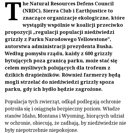
T
he Natural Resources Defens Council
(NRDC), Sierra Club i Earthjustice to
znaczące organizacje ekologiczne, które
wystąpiły wspólnie w koalicji przeciwko
propozycji „regulacji populacji niedźwiedzi
grizzly z Parku Narodowego Yellowstone”,
autorstwa administracji prezydenta Busha.
Według pomysłu rządu, każdy z 600 grizzly
bytujących poza granicą parku, może stać się
celem myśliwych polujących dla trofeum z
dzikich drapieżników. Również farmerzy będą
mogli strzelać do niedźwiedzi grizzly spoza
parku, gdy ich bydło będzie zagrożone.
Populacja tych zwierząt, odkąd podlegają ochronie
potroiła się i osiągnęła bezpieczny poziom. Władze
stanów Idaho, Montana i Wyoming, biorących udział
w ochronie, obiecują, że zadbają, by niedźwiedzie nie
były niepotrzebnie niepokojone.