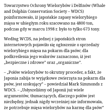
Towarzystwo Ochrony Wielorybów i Delfinów (Whale
and Dolphin Conservation Society – WDCS)
poinformowało, iż japońskie zapasy wielorybiego
mięsa w ubiegłym roku szacowano na 4800 ton,
podczas gdy w marcu 1998 r. było to tylko 673 tony.
Według WCDS, na jednej z japońskich stron
internetowych pojawiło się ogłoszenie o sprzedaży
wielorybiego mięsa na pokarm dla psów; dla
podkreślenia jego walorów zaznaczono, iż jest
„bezpieczne i zdrowe” oraz „organiczne”.
– „Połów wielorybów to okrutny proceder, a fakt, że
Japonia zabija te wyjątkowe zwierzęta na pokarm dla
psów, jest szokujący” – powiedział Mark Simmonds z
WDCS. – „Usłyszeliśmy od Japonii już wiele
argumentów, tłumaczących, dlaczego połów jest
niezbędny, jednak nigdy wcześniej nie informowała,
że potrzebuje mięsa wielorybów na karmę dla psów”