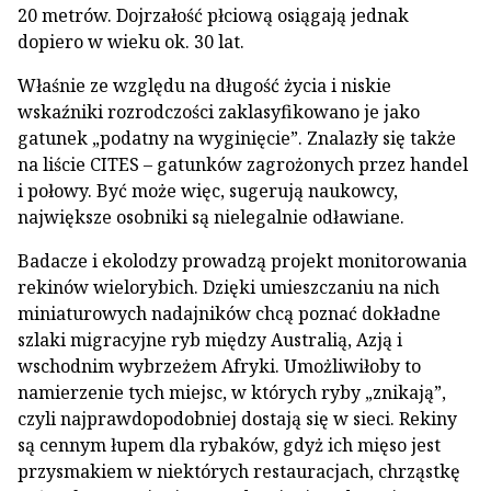
20 metrów. Dojrzałość płciową osiągają jednak
dopiero w wieku ok. 30 lat.
Właśnie ze względu na długość życia i niskie
wskaźniki rozrodczości zaklasyfikowano je jako
gatunek „podatny na wyginięcie”. Znalazły się także
na liście CITES – gatunków zagrożonych przez handel
i połowy. Być może więc, sugerują naukowcy,
największe osobniki są nielegalnie odławiane.
Badacze i ekolodzy prowadzą projekt monitorowania
rekinów wielorybich. Dzięki umieszczaniu na nich
miniaturowych nadajników chcą poznać dokładne
szlaki migracyjne ryb między Australią, Azją i
wschodnim wybrzeżem Afryki. Umożliwiłoby to
namierzenie tych miejsc, w których ryby „znikają”,
czyli najprawdopodobniej dostają się w sieci. Rekiny
są cennym łupem dla rybaków, gdyż ich mięso jest
przysmakiem w niektórych restauracjach, chrząstkę