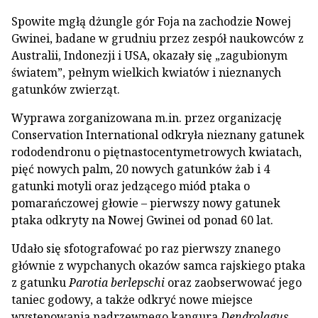
Spowite mgłą dżungle gór Foja na zachodzie Nowej
Gwinei, badane w grudniu przez zespół naukowców z
Australii, Indonezji i USA, okazały się „zagubionym
światem”, pełnym wielkich kwiatów i nieznanych
gatunków zwierząt.
Wyprawa zorganizowana m.in. przez organizację
Conservation International odkryła nieznany gatunek
rododendronu o piętnastocentymetrowych kwiatach,
pięć nowych palm, 20 nowych gatunków żab i 4
gatunki motyli oraz jedzącego miód ptaka o
pomarańczowej głowie – pierwszy nowy gatunek
ptaka odkryty na Nowej Gwinei od ponad 60 lat.
Udało się sfotografować po raz pierwszy znanego
głównie z wypchanych okazów samca rajskiego ptaka
z gatunku
Parotia berlepschi
oraz zaobserwować jego
taniec godowy, a także odkryć nowe miejsce
występowania nadrzewnego kangura
Dendrolagus