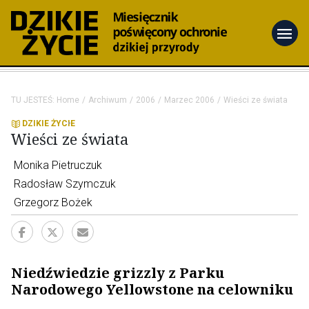
menu
TU JESTEŚ:
Home
Archiwum
2006
Marzec 2006
Wieści ze świata
DZIKIE ŻYCIE
Wieści ze świata
Monika Pietruczuk
Radosław Szymczuk
Grzegorz Bożek
Niedźwiedzie grizzly z Parku
Narodowego Yellowstone na celowniku