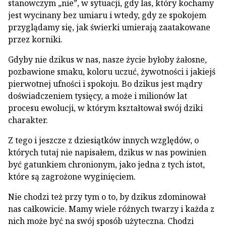
stanowczym „nie”, w sytuacji, gdy las, który kochamy
jest wycinany bez umiaru i wtedy, gdy ze spokojem
przyglądamy się, jak świerki umierają zaatakowane
przez korniki.
Gdyby nie dzikus w nas, nasze życie byłoby żałosne,
pozbawione smaku, koloru uczuć, żywotności i jakiejś
pierwotnej ufności i spokoju. Bo dzikus jest mądry
doświadczeniem tysięcy, a może i milionów lat
procesu ewolucji, w którym kształtował swój dziki
charakter.
Z tego i jeszcze z dziesiątków innych względów, o
których tutaj nie napisałem, dzikus w nas powinien
być gatunkiem chronionym, jako jedna z tych istot,
które są zagrożone wyginięciem.
Nie chodzi też przy tym o to, by dzikus zdominował
nas całkowicie. Mamy wiele różnych twarzy i każda z
nich może być na swój sposób użyteczna. Chodzi