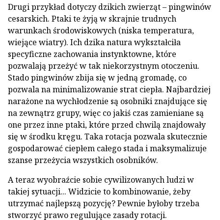
Drugi przykład dotyczy dzikich zwierząt – pingwinów
cesarskich. Ptaki te żyją w skrajnie trudnych
warunkach środowiskowych (niska temperatura,
wiejące wiatry). Ich dzika natura wykształciła
specyficzne zachowania instynktowne, które
pozwalają przeżyć w tak niekorzystnym otoczeniu.
Stado pingwinów zbija się w jedną gromadę, co
pozwala na minimalizowanie strat ciepła. Najbardziej
narażone na wychłodzenie są osobniki znajdujące się
na zewnątrz grupy, więc co jakiś czas zamieniane są
one przez inne ptaki, które przed chwilą znajdowały
się w środku kręgu. Taka rotacja pozwala skutecznie
gospodarować ciepłem całego stada i maksymalizuje
szanse przeżycia wszystkich osobników.
A teraz wyobraźcie sobie cywilizowanych ludzi w
takiej sytuacji... Widzicie to kombinowanie, żeby
utrzymać najlepszą pozycję? Pewnie byłoby trzeba
stworzyć prawo regulujące zasady rotacji.