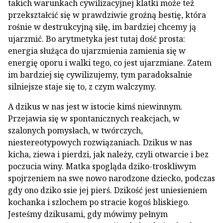
takich warunkach cywilizacyjnej klatki może też
przekształcić się w prawdziwie groźną bestię, która
rośnie w destrukcyjną siłę, im bardziej chcemy ją
ujarzmić. Bo arytmetyka jest tutaj dość prosta:
energia służąca do ujarzmienia zamienia się w
energię oporu i walki tego, co jest ujarzmiane. Zatem
im bardziej się cywilizujemy, tym paradoksalnie
silniejsze staje się to, z czym walczymy.
A dzikus w nas jest w istocie kimś niewinnym.
Przejawia się w spontanicznych reakcjach, w
szalonych pomysłach, w twórczych,
niestereotypowych rozwiązaniach. Dzikus w nas
kicha, ziewa i pierdzi, jak należy, czyli otwarcie i bez
poczucia winy. Matka spogląda dziko-troskliwym
spojrzeniem na swe nowo narodzone dziecko, podczas
gdy ono dziko ssie jej pierś. Dzikość jest uniesieniem
kochanka i szlochem po stracie kogoś bliskiego.
Jesteśmy dzikusami, gdy mówimy pełnym