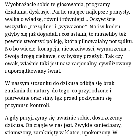
Wyobrażacie sobie te głosowania, programy
działania, dyskusje. Partie mające najlepsze pomysły,
walka o władzę, równi i równiejsi... Oczywiście
wszystko „rozsądne” i „wyważone”. No i w końcu,
gdyby się już dogadali i coś ustalili, to musieliby też
pewnie stworzyć policję, która pilnowałaby porządku.
No bo wiecie: korupcja, nieuczciwości, wymuszenia...
Swoją drogą ciekawe, czy byśmy przeżyli. Tak czy
owak, właśnie taki jest nasz racjonalny, cywilizowany
i uporządkowany świat.
W naszym stosunku do dzikusa odbija się brak
zaufania do natury, do tego, co przyrodzone i
pierwotne oraz silny lęk przed pozbyciem się
przymusu kontroli.
A gdy przyjrzymy się uważnie sobie, dostrzeżemy
dzikusa. On ciągle w nas jest. Zwykle zaniedbany,
stłamszony, zamknięty w klatce, upokorzony. W