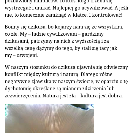
pozbawiony hamulców. To ktoś, kogo trzeba się
wystrzegać i unikać. Najlepiej go ucywilizować. A jeśli
nie, to koniecznie zamknąć w klatce. I kontrolować!
Boimy się dzikusa, bo kojarzy nam się ze wszystkim,
co złe. My – ludzie cywilizowani – gardzimy
dzikusami, patrzymy na nich z wyższością i za
wszelką cenę dążymy do tego, by stali się tacy jak
my – oswojeni.
W naszym stosunku do dzikusa ujawnia się odwieczny
konflikt między kulturą i naturą. Dlatego różne
negatywne zjawiska w naszym świecie, w oparciu o tę
dychotomię określane są mianem zdziczenia lub
zezwierzęcenia. Natura jest zła – kultura jest dobra.