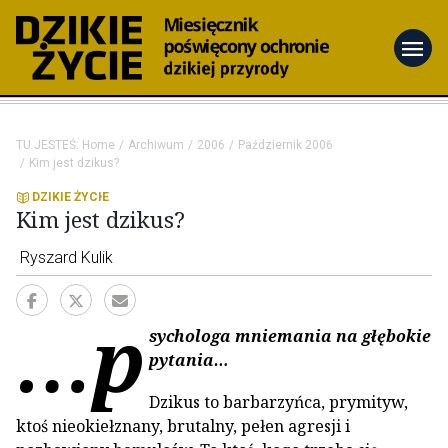
menu
TU JESTEŚ:
Home
Archiwum
2006
Październik 2006
Kim jest dzikus?
DZIKIE ŻYCIE
Kim jest dzikus?
Ryszard Kulik
…p
sychologa mniemania na głębokie
pytania…
Dzikus to barbarzyńca, prymityw,
ktoś nieokiełznany, brutalny, pełen agresji i