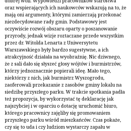
dobrej woli. Wypowiedzi pracowników starostwa
oraz wspierających ich naukowców wskazują na to, że
mają oni argumenty, którymi zamierzają przekonać
niezdecydowane rady gmin. Podstawowy jest
oczywiście rozwój obszaru oparty o poszanowanie
przyrody, jednak wizje roztaczane przede wszystkim
przez dr. Witolda Lenarta z Uniwersytetu
Warszawskiego były bardzo sugestywne, a ich
atrakcyjność działała na wyobraźnię. Nic dziwnego,
że z sali dało się słyszeć głosy wójtów i burmistrzów,
którzy jednoznacznie popierali ideę. Mało tego,
niektórzy z nich, jak burmistrz Wyszogrodu,
zaoferowali przekazanie z zasobów gminy lokalu na
siedzibę przyszłego parku. W trakcie spotkania padła
też propozycja, by wykorzystać tę deklarację jak
najszybciej i w oparciu o dotację uruchomić biuro,
którego pracownicy zajęliby się promowaniem
przyszłego parku wśród mieszkańców. Czas pokaże,
czy się to uda i czy ludziom wystarczy zapału w