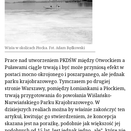
Wisła w okolicach Płocka. Fot. Adam Będkowski
Prace nad utworzeniem PKDŚW między Otwockiem a
Puławami ciągle trwają i być może przyniosą efekt w
postaci mocno okrojonego i poszarpanego, ale jednak
parku krajobrazowego. Tymczasem po drugiej
stronie Warszawy, pomiędzy Łomiankami a Płockiem,
trwają przygotowania do powołania Wiślańsko-
Narwiańskiego Parku Krajobrazowego. W
dzisiejszych realiach można by właśnie zakończyć ten
artykuł, kwitując go stwierdzeniem, że koncepcja
skazana jest na porażkę, podobnie jak większość jej
podobnych od 15 lat. Jest jednak jedno „ale”, które nie