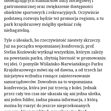
obowiązujących standardów bazy noclegowej i
gastronomicznej oraz zwiększenie dostępności
obiektów sportowych i rekreacyjnych. Oczywiście
podstawą rozwoju będzie też promocja regionu, a tu
park krajobrazowy mógłby spełniać rolę
niebagatelną.
Tyle o ideałach, bo rzeczywistość niestety skrzeczy.
Już na początku wspomnianej konferencji, prof.
Stefan Kozłowski wytknął wszystkim, którym zależy
na powstaniu parku, zbytnią bierność w promowaniu
tej idei. O pomyśle Wiślańsko-Narwiańskiego Parku
Krajobrazowego mówi się od dawna, a od trzech lat
inicjatywa wzbudza rosnące zainteresowanie
samorządowców. Dowodem na to wspomniana
konferencja, która jest już trzecią z kolei. Jednak
przez cały ten czas nie ukazała się ani jedna ulotka,
ani jeden folder, żadna pisana informacja, z którą
można by ruszyć do jeszcze nieprzekonanych