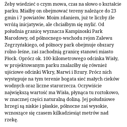
Żeby wiedzieć o czym mowa, czas na słowo o kształcie
parku. Miałby on obejmować tereny należące do 23
gmin i 7 powiatów. Moim zdaniem, już te liczby źle
wróżą inicjatywie, ale chciałbym się mylić. Od
południa granicę wyznacza Kampinoski Park
Narodowy, od północnego-wschodu rejon Zalewu
Zegrzyńskiego, od północy park obejmuje obszary
rolno-leśne, zaś zachodnią granicę stanowi miasto
Płock. Oprócz ok. 100-kilometrowego odcinka Wisły,
w projektowanym parku znalazłby się również
ujściowe odcinki Wkry, Narwi i Bzury. Prócz nich
występuje na tym terenie bogata sieć małych cieków
wodnych oraz liczne starorzecza. Oczywiście
największą wartość ma Wisła, płynąca tu roztokowo,
w znacznej części naturalną doliną. Jej południowe
brzegi są niskie i płaskie, północne zaś wysokie,
wznoszące się czasem kilkadziesiąt metrów nad
rzekę.