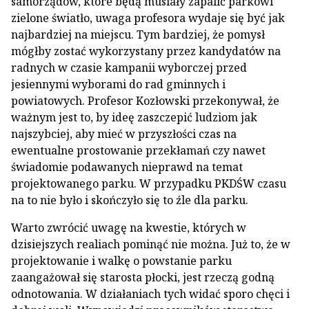
samorządów, które będą musiały zapalić parkowi
zielone światło, uwaga profesora wydaje się być jak
najbardziej na miejscu. Tym bardziej, że pomysł
mógłby zostać wykorzystany przez kandydatów na
radnych w czasie kampanii wyborczej przed
jesiennymi wyborami do rad gminnych i
powiatowych. Profesor Kozłowski przekonywał, że
ważnym jest to, by ideę zaszczepić ludziom jak
najszybciej, aby mieć w przyszłości czas na
ewentualne prostowanie przekłamań czy nawet
świadomie podawanych nieprawd na temat
projektowanego parku. W przypadku PKDŚW czasu
na to nie było i skończyło się to źle dla parku.
Warto zwrócić uwagę na kwestie, których w
dzisiejszych realiach pominąć nie można. Już to, że w
projektowanie i walkę o powstanie parku
zaangażował się starosta płocki, jest rzeczą godną
odnotowania. W działaniach tych widać sporo chęci i