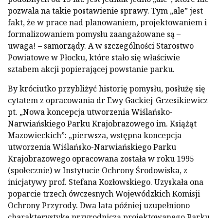
pozwala na takie postawienie sprawy. Tym „ale” jest
fakt, że w prace nad planowaniem, projektowaniem i
formalizowaniem pomysłu zaangażowane są –
uwaga! – samorządy. A w szczególności Starostwo
Powiatowe w Płocku, które stało się właściwie
sztabem akcji popierającej powstanie parku.
By króciutko przybliżyć historię pomysłu, posłużę się
cytatem z opracowania dr Ewy Gackiej-Grzesikiewicz
pt. „Nowa koncepcja utworzenia Wiślańsko-
Narwiańskiego Parku Krajobrazowego im. Książąt
Mazowieckich”: „pierwsza, wstępna koncepcja
utworzenia Wiślańsko-Narwiańskiego Parku
Krajobrazowego opracowana została w roku 1995
(społecznie) w Instytucie Ochrony Środowiska, z
inicjatywy prof. Stefana Kozłowskiego. Uzyskała ona
poparcie trzech ówczesnych Wojewódzkich Komisji
Ochrony Przyrody. Dwa lata później uzupełniono
charakterystykę przyrodniczą projektowanego Parku