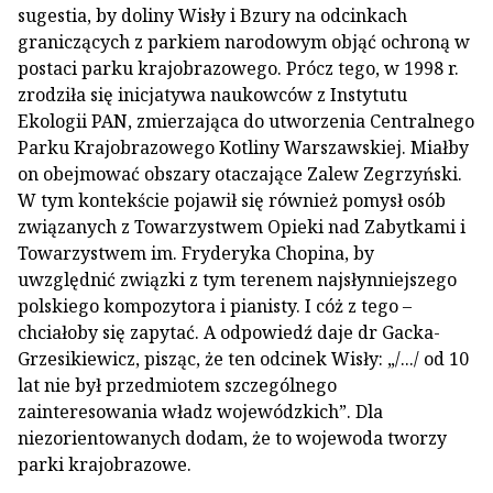
sugestia, by doliny Wisły i Bzury na odcinkach
graniczących z parkiem narodowym objąć ochroną w
postaci parku krajobrazowego. Prócz tego, w 1998 r.
zrodziła się inicjatywa naukowców z Instytutu
Ekologii PAN, zmierzająca do utworzenia Centralnego
Parku Krajobrazowego Kotliny Warszawskiej. Miałby
on obejmować obszary otaczające Zalew Zegrzyński.
W tym kontekście pojawił się również pomysł osób
związanych z Towarzystwem Opieki nad Zabytkami i
Towarzystwem im. Fryderyka Chopina, by
uwzględnić związki z tym terenem najsłynniejszego
polskiego kompozytora i pianisty. I cóż z tego –
chciałoby się zapytać. A odpowiedź daje dr Gacka-
Grzesikiewicz, pisząc, że ten odcinek Wisły: „/.../ od 10
lat nie był przedmiotem szczególnego
zainteresowania władz wojewódzkich”. Dla
niezorientowanych dodam, że to wojewoda tworzy
parki krajobrazowe.