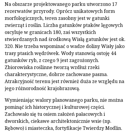
Na obszarze projektowanego parku utworzono 17
rezerwatów przyrody. Oprócz unikatowych form
morfologicznych, teren zasobny jest w gatunki
zwierząt i roślin. Liczba gatunków ptaków lęgowych
oscyluje w granicach 180, zaś wszystkich
stwierdzanych nad środkową Wisłą gatunków jest ok.
320. Nie trzeba wspominać o wadze doliny Wisły jako
trasy ptasich wędrówek. Wody stanowią ostoję 44
gatunków ryb, z czego 9 jest zagrożonych.
Zbiorowiska roślinne tworzą wzdłuż rzeki
charakterystyczne, dobrze zachowane pasma.
Atrakcyjność terenu jest również duża ze względu na
jego różnorodność krajobrazową.
Wymieniając walory planowanego parku, nie można
pominąć ich historycznej i kulturowej części.
Zachowało się tu osiem założeń pałacowych i
dworskich, ciekawe architektonicznie wsie (np.
Rębowo) i miasteczka, fortyfikacje Twierdzy Modlin.