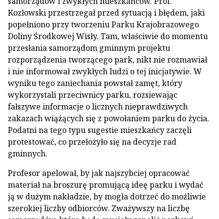
samorządów i zwykłych mieszkańców. Prof.
Kozłowski przestrzegał przed sytuacją i błędem, jaki
popełniono przy tworzeniu Parku Krajobrazowego
Doliny Środkowej Wisły. Tam, właściwie do momentu
przesłania samorządom gminnym projektu
rozporządzenia tworzącego park, nikt nie rozmawiał
i nie informował zwykłych ludzi o tej inicjatywie. W
wyniku tego zaniechania powstał zamęt, który
wykorzystali przeciwnicy parku, rozsiewając
fałszywe informacje o licznych nieprawdziwych
zakazach wiążących się z powołaniem parku do życia.
Podatni na tego typu sugestie mieszkańcy zaczęli
protestować, co przełożyło się na decyzje rad
gminnych.
Profesor apelował, by jak najszybciej opracować
materiał na broszurę promującą ideę parku i wydać
ją w dużym nakładzie, by mogła dotrzeć do możliwie
szerokiej liczby odbiorców. Zważywszy na liczbę