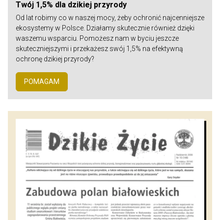
Twój 1,5% dla dzikiej przyrody
Od lat robimy co w naszej mocy, żeby ochronić najcenniejsze
ekosystemy w Polsce. Działamy skutecznie również dzięki
waszemu wsparciu. Pomożesz nam w byciu jeszcze
skuteczniejszymi i przekażesz swój 1,5% na efektywną
ochronę dzikiej przyrody?
POMAGAM