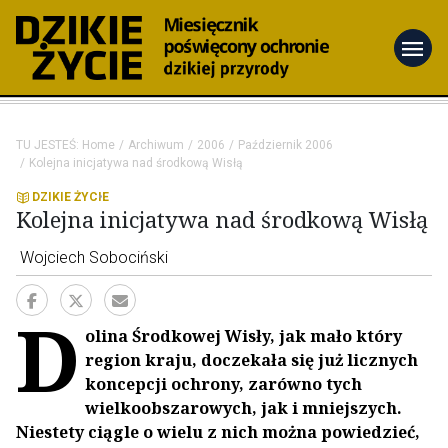
menu
TU JESTEŚ:
Home
Archiwum
2006
Październik 2006
Kolejna inicjatywa nad środkową Wisłą
DZIKIE ŻYCIE
Kolejna inicjatywa nad środkową Wisłą
Wojciech Sobociński
D
olina Środkowej Wisły, jak mało który
region kraju, doczekała się już licznych
koncepcji ochrony, zarówno tych
wielkoobszarowych, jak i mniejszych.
Niestety ciągle o wielu z nich można powiedzieć,