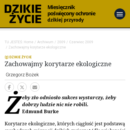
menu
TU JESTEŚ:
Home
Archiwum
2009
Czerwiec 2009
Zachowajmy korytarze ekologiczne
DZIKIE ŻYCIE
Zachowajmy korytarze ekologiczne
Grzegorz Bożek
Ż
eby zło odniosło sukces wystarczy, żeby
dobrzy ludzie nic nie robili.
Edmund Burke
Korytarze ekologiczne, których ciągłość jest podstawą