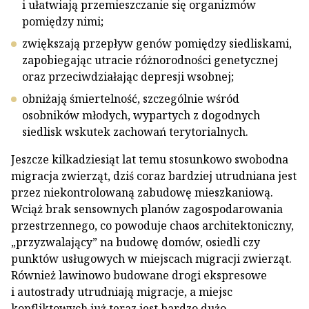
i ułatwiają przemieszczanie się organizmów
pomiędzy nimi;
zwiększają przepływ genów pomiędzy siedliskami,
zapobiegając utracie różnorodności genetycznej
oraz przeciwdziałając depresji wsobnej;
obniżają śmiertelność, szczególnie wśród
osobników młodych, wypartych z dogodnych
siedlisk wskutek zachowań terytorialnych.
Jeszcze kilkadziesiąt lat temu stosunkowo swobodna
migracja zwierząt, dziś coraz bardziej utrudniana jest
przez niekontrolowaną zabudowę mieszkaniową.
Wciąż brak sensownych planów zagospodarowania
przestrzennego, co powoduje chaos architektoniczny,
„przyzwalający” na budowę domów, osiedli czy
punktów usługowych w miejscach migracji zwierząt.
Również lawinowo budowane drogi ekspresowe
i autostrady utrudniają migracje, a miejsc
konfliktowych już teraz jest bardzo dużo.