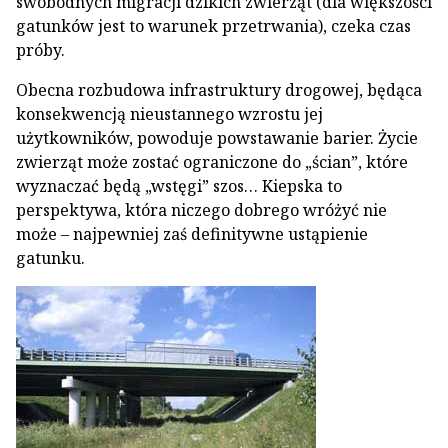
swobodnych migracji dzikich zwierząt (dla większości
gatunków jest to warunek przetrwania), czeka czas
próby.
Obecna rozbudowa infrastruktury drogowej, będąca
konsekwencją nieustannego wzrostu jej
użytkowników, powoduje powstawanie barier. Życie
zwierząt może zostać ograniczone do „ścian”, które
wyznaczać będą „wstęgi” szos… Kiepska to
perspektywa, która niczego dobrego wróżyć nie
może – najpewniej zaś definitywne ustąpienie
gatunku.