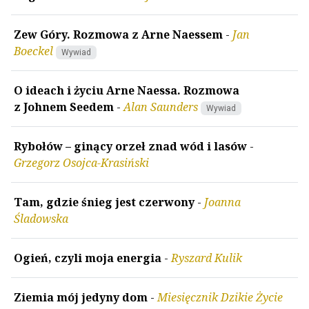
Zew Góry. Rozmowa z Arne Naessem
-
Jan
Boeckel
Wywiad
O ideach i życiu Arne Naessa. Rozmowa
z Johnem Seedem
-
Alan Saunders
Wywiad
Rybołów – ginący orzeł znad wód i lasów
-
Grzegorz Osojca-Krasiński
Tam, gdzie śnieg jest czerwony
-
Joanna
Śladowska
Ogień, czyli moja energia
-
Ryszard Kulik
Ziemia mój jedyny dom
-
Miesięcznik Dzikie Życie