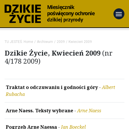
menu
TU JESTEŚ:
Home
Archiwum
2009
Kwiecień 2009
Dzikie Życie, Kwiecień 2009
(nr
4/178 2009)
Traktat o odczuwaniu i godności góry
-
Albert
Rubacha
Arne Naess. Teksty wybrane
-
Arne Naess
Pogrzeb Arne Naessa
-
Jan Boeckel