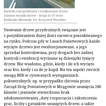
Barierki energochłonne i oznakowanie drzew
zamiast wycinki drzew – droga nr 59 Stare
Kiełbonki–Niewiady. Fot. Krzysztof Worobiec
Usuwanie drzew przydrożnych związane jest
z pozyskiwaniem dużej ilości surowca poszukiwanego
na rynku. Podczas gdy w Lasach Państwowych każde
wycięte drzewo jest ewidencjonowane, a jego
sprzedaż kontrolowana, przy drogach bez żadnej
kontroli i ewidencji wycinane są dziesiątki tysięcy
drzew. Nie wiadomo, gdzie, kiedy i ile ich wycięto
oraz kto, kiedy i za ile je kupił. Na ten aspekt zwrócił
uwagę NIK w cytowanych wystąpieniach
pokontrolnych: np. w przypadku zlecenia przez
Zarząd Dróg Powiatowych w Mrągowie usunięcia 286
klonów i jesionów stwierdzono brak
udokumentowanej „daty rozpoczęcia i zakończenia
prac, liczby i gatunków usuniętych drzew, a także