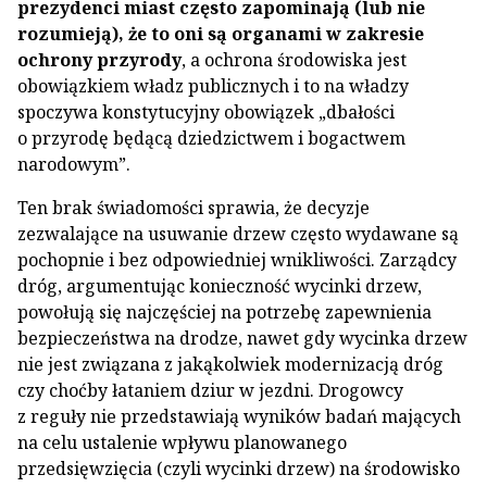
prezydenci miast często zapominają (lub nie
rozumieją), że to oni są organami w zakresie
ochrony przyrody
, a ochrona środowiska jest
obowiązkiem władz publicznych i to na władzy
spoczywa konstytucyjny obowiązek „dbałości
o przyrodę będącą dziedzictwem i bogactwem
narodowym”.
Ten brak świadomości sprawia, że decyzje
zezwalające na usuwanie drzew często wydawane są
pochopnie i bez odpowiedniej wnikliwości. Zarządcy
dróg, argumentując konieczność wycinki drzew,
powołują się najczęściej na potrzebę zapewnienia
bezpieczeństwa na drodze, nawet gdy wycinka drzew
nie jest związana z jakąkolwiek modernizacją dróg
czy choćby łataniem dziur w jezdni. Drogowcy
z reguły nie przedstawiają wyników badań mających
na celu ustalenie wpływu planowanego
przedsięwzięcia (czyli wycinki drzew) na środowisko