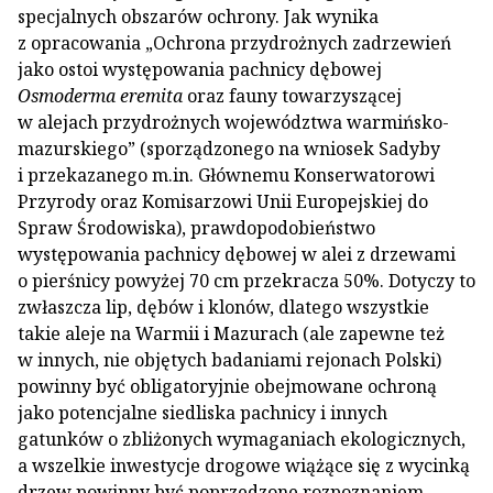
specjalnych obszarów ochrony. Jak wynika
z opracowania „Ochrona przydrożnych zadrzewień
jako ostoi występowania pachnicy dębowej
Osmoderma eremita
oraz fauny towarzyszącej
w alejach przydrożnych województwa warmińsko-
mazurskiego” (sporządzonego na wniosek Sadyby
i przekazanego m.in. Głównemu Konserwatorowi
Przyrody oraz Komisarzowi Unii Europejskiej do
Spraw Środowiska), prawdopodobieństwo
występowania pachnicy dębowej w alei z drzewami
o pierśnicy powyżej 70 cm przekracza 50%. Dotyczy to
zwłaszcza lip, dębów i klonów, dlatego wszystkie
takie aleje na Warmii i Mazurach (ale zapewne też
w innych, nie objętych badaniami rejonach Polski)
powinny być obligatoryjnie obejmowane ochroną
jako potencjalne siedliska pachnicy i innych
gatunków o zbliżonych wymaganiach ekologicznych,
a wszelkie inwestycje drogowe wiążące się z wycinką
drzew powinny być poprzedzone rozpoznaniem