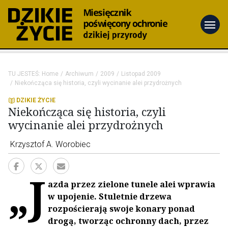
menu
TU JESTEŚ:
Home
Archiwum
2009
Listopad 2009
Niekończąca się historia, czyli wycinanie alei przydrożnych
DZIKIE ŻYCIE
Niekończąca się historia, czyli
wycinanie alei przydrożnych
Krzysztof A. Worobiec
„J
azda przez zielone tunele alei wprawia
w upojenie. Stuletnie drzewa
rozpościerają swoje konary ponad
drogą, tworząc ochronny dach, przez