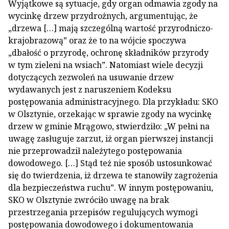
Wyjątkowe są sytuacje, gdy organ odmawia zgody na
wycinkę drzew przydrożnych, argumentując, że
„drzewa […] mają szczególną wartość przyrodniczo-
krajobrazową” oraz że to na wójcie spoczywa
„dbałość o przyrodę, ochronę składników przyrody
w tym zieleni na wsiach”. Natomiast wiele decyzji
dotyczących zezwoleń na usuwanie drzew
wydawanych jest z naruszeniem Kodeksu
postępowania administracyjnego. Dla przykładu: SKO
w Olsztynie, orzekając w sprawie zgody na wycinkę
drzew w gminie Mrągowo, stwierdziło: „W pełni na
uwagę zasługuje zarzut, iż organ pierwszej instancji
nie przeprowadził należytego postępowania
dowodowego. […] Stąd też nie sposób ustosunkować
się do twierdzenia, iż drzewa te stanowiły zagrożenia
dla bezpieczeństwa ruchu”. W innym postępowaniu,
SKO w Olsztynie zwróciło uwagę na brak
przestrzegania przepisów regulujących wymogi
postępowania dowodowego i dokumentowania