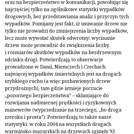
oraz na bezpieczeństwo w komunikacji, powołując się
najczęściej tylko na ogólnikowe statystki wypadków
drogowych, bez przedstawiania analiz i przyczyn tych
wypadków. Pomijany jest fakt, iż usuwanie drzew nie
tylko nie prowadzi do zmniejszenia liczby wypadków,
lecz może wywołać skutek odwrotny: wycinanie
drzew może prowadzić do zwiększenia liczby
i rozmiarów skutków wypadków na bezdrzewnym
odcinku drogi. Potwierdzają to obserwacje
prowadzone w Danii, Niemczech i Czechach:
najwięcej wypadków śmiertelnych jest na drogach
szybkiego ruchu (a więc pozbawionych drzew
przydrożnych), tam gdzie istnieje poczucie
„pozornego bezpieczeństwa” – skłaniające do
rozwijania nadmiernej prędkości i ryzykownych
manewrów (wyprzedzanie na trzeciego, „bo droga
szeroka i prosta”). Potwierdzają to także nasze
statystyki: w roku 2004 na wszystkich drogach
warmińsko-mazurskich na drzewach zginęły 93