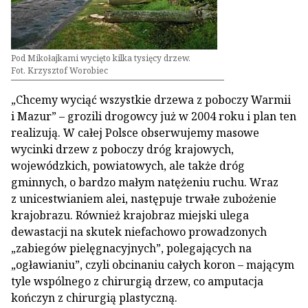
Pod Mikołajkami wycięto kilka tysięcy drzew.
Fot. Krzysztof Worobiec
„Chcemy wyciąć wszystkie drzewa z poboczy Warmii
i Mazur” – grozili drogowcy już w 2004 roku i plan ten
realizują. W całej Polsce obserwujemy masowe
wycinki drzew z poboczy dróg krajowych,
wojewódzkich, powiatowych, ale także dróg
gminnych, o bardzo małym natężeniu ruchu. Wraz
z unicestwianiem alei, następuje trwałe zubożenie
krajobrazu. Również krajobraz miejski ulega
dewastacji na skutek niefachowo prowadzonych
„zabiegów pielęgnacyjnych”, polegających na
„ogławianiu”, czyli obcinaniu całych koron – mającym
tyle wspólnego z chirurgią drzew, co amputacja
kończyn z chirurgią plastyczną.