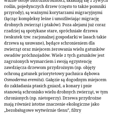
ważne ostoje bioróżnorodności, składają się z żywych
roślin, pojedynczych drzew (często to także pomniki
przyrody), są ważnymi korytarzami migracyjnymi
(łącząc kompleksy leśne i umożliwiając migrację
drobnych zwierząt i ptaków). Poza alejami już coraz
rzadziej są spotykane stare, spróchniałe drzewa
(wskutek tzw. racjonalnej gospodarki w lasach takie
drzewa są usuwane), będące schronieniem dla
zwierząt oraz miejscem żerowania wielu gatunków
owadów próchnojadów. Wiele z tych gatunków jest
zagrożonych wymarciem i swoją egzystencję
zawdzięcza drzewom przydrożnym (np. objęty
ochroną gatunek priorytetowy pachnica dębowa
Osmoderma eremita
). Gałęzie są dogodnym miejscem
do zakładania ptasich gniazd, a konary i pnie
stanowią schronisko wielu drobnych zwierząt, w tym
chronionych (np. nietoperzy). Drzewa przydrożne
mają również istotne znaczenie ekologiczne jako
„bezobsługowe wytwórnie tlenu”, filtry