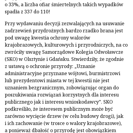
o 33%, a liczba ofiar śmiertelnych takich wypadków
spadła z 337 do 110!
Przy wydawaniu decyzji zezwalających na usuwanie
zadrzewień przydrożnych bardzo rzadko brana jest
pod uwagę kwestia ochrony walorów
krajobrazowych, kulturowych i przyrodniczych, na co
zwróciły uwagę Samorządowe Kolegia Odwoławcze
(SKO) w Olsztynie i Gdańsku. Stwierdziły, że zgodnie
z ustawą o ochronie przyrody: „Uznanie
administracyjne przyznane wójtowi, burmistrzowi
lub prezydentowi miasta w tej kwestii nie jest
uznaniem bezgranicznym, zobowiązując organ do
poszukiwania rozwiązań korzystnych dla interesu
publicznego jak i interesu wnioskodawcy”. SKO
podkreśliło, że interesem publicznym może być
zarówno wycięcie drzew (w celu budowy drogi), jak
i ich zachowanie (w trosce o walory krajobrazowe),
a ponieważ dbałość o przyrodę jest obowiązkiem