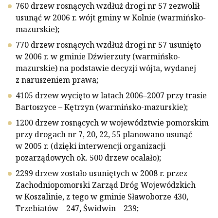
760 drzew rosnących wzdłuż drogi nr 57 zezwolił
usunąć w 2006 r. wójt gminy w Kolnie (warmińsko-
mazurskie);
770 drzew rosnących wzdłuż drogi nr 57 usunięto
w 2006 r. w gminie Dźwierzuty (warmińsko-
mazurskie) na podstawie decyzji wójta, wydanej
z naruszeniem prawa;
4105 drzew wycięto w latach 2006–2007 przy trasie
Bartoszyce – Kętrzyn (warmińsko-mazurskie);
1200 drzew rosnących w województwie pomorskim
przy drogach nr 7, 20, 22, 55 planowano usunąć
w 2005 r. (dzięki interwencji organizacji
pozarządowych ok. 500 drzew ocalało);
2299 drzew zostało usuniętych w 2008 r. przez
Zachodniopomorski Zarząd Dróg Wojewódzkich
w Koszalinie, z tego w gminie Sławoborze 430,
Trzebiatów – 247, Świdwin – 239;