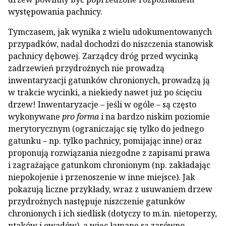
występowania pachnicy.
Tymczasem, jak wynika z wielu udokumentowanych
przypadków, nadal dochodzi do niszczenia stanowisk
pachnicy dębowej. Zarządcy dróg przed wycinką
zadrzewień przydrożnych nie prowadzą
inwentaryzacji gatunków chronionych, prowadzą ją
w trakcie wycinki, a niekiedy nawet już po ścięciu
drzew! Inwentaryzacje – jeśli w ogóle – są często
wykonywane
pro forma
i na bardzo niskim poziomie
merytorycznym (ograniczając się tylko do jednego
gatunku – np. tylko pachnicy, pomijając inne) oraz
proponują rozwiązania niezgodne z zapisami prawa
i zagrażające gatunkom chronionym (np. zakładając
niepokojenie i przenoszenie w inne miejsce). Jak
pokazują liczne przykłady, wraz z usuwaniem drzew
przydrożnych następuje niszczenie gatunków
chronionych i ich siedlisk (dotyczy to m.in. nietoperzy,
ptaków i owadów), a więc łamane są zarówno