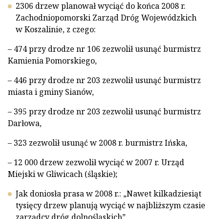
2306 drzew planował wyciąć do końca 2008 r.
Zachodniopomorski Zarząd Dróg Wojewódzkich
w Koszalinie, z czego:
– 474 przy drodze nr 106 zezwolił usunąć burmistrz
Kamienia Pomorskiego,
– 446 przy drodze nr 203 zezwolił usunąć burmistrz
miasta i gminy Sianów,
– 395 przy drodze nr 203 zezwolił usunąć burmistrz
Darłowa,
– 323 zezwolił usunąć w 2008 r. burmistrz Ińska,
– 12 000 drzew zezwolił wyciąć w 2007 r. Urząd
Miejski w Gliwicach (śląskie);
Jak doniosła prasa w 2008 r.: „Nawet kilkadziesiąt
tysięcy drzew planują wyciąć w najbliższym czasie
zarządcy dróg dolnośląskich”.