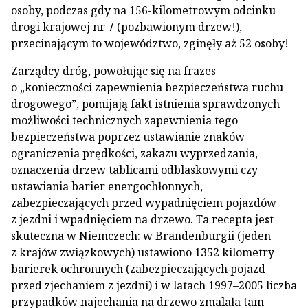
osoby, podczas gdy na 156-kilometrowym odcinku
drogi krajowej nr 7 (pozbawionym drzew!),
przecinającym to województwo, zginęły aż 52 osoby!
Zarządcy dróg, powołując się na frazes
o „konieczności zapewnienia bezpieczeństwa ruchu
drogowego”, pomijają fakt istnienia sprawdzonych
możliwości technicznych zapewnienia tego
bezpieczeństwa poprzez ustawianie znaków
ograniczenia prędkości, zakazu wyprzedzania,
oznaczenia drzew tablicami odblaskowymi czy
ustawiania barier energochłonnych,
zabezpieczających przed wypadnięciem pojazdów
z jezdni i wpadnięciem na drzewo. Ta recepta jest
skuteczna w Niemczech: w Brandenburgii (jeden
z krajów związkowych) ustawiono 1352 kilometry
barierek ochronnych (zabezpieczających pojazd
przed zjechaniem z jezdni) i w latach 1997–2005 liczba
przypadków najechania na drzewo zmalała tam