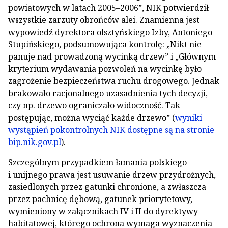
powiatowych w latach 2005–2006”, NIK potwierdził
wszystkie zarzuty obrońców alei. Znamienna jest
wypowiedź dyrektora olsztyńskiego Izby, Antoniego
Stupińskiego, podsumowująca kontrolę: „Nikt nie
panuje nad prowadzoną wycinką drzew” i „Głównym
kryterium wydawania pozwoleń na wycinkę było
zagrożenie bezpieczeństwa ruchu drogowego. Jednak
brakowało racjonalnego uzasadnienia tych decyzji,
czy np. drzewo ograniczało widoczność. Tak
postępując, można wyciąć każde drzewo” (
wyniki
wystąpień pokontrolnych NIK dostępne są na stronie
bip.nik.gov.pl
).
Szczególnym przypadkiem łamania polskiego
i unijnego prawa jest usuwanie drzew przydrożnych,
zasiedlonych przez gatunki chronione, a zwłaszcza
przez pachnicę dębową, gatunek priorytetowy,
wymieniony w załącznikach IV i II do dyrektywy
habitatowej, którego ochrona wymaga wyznaczenia