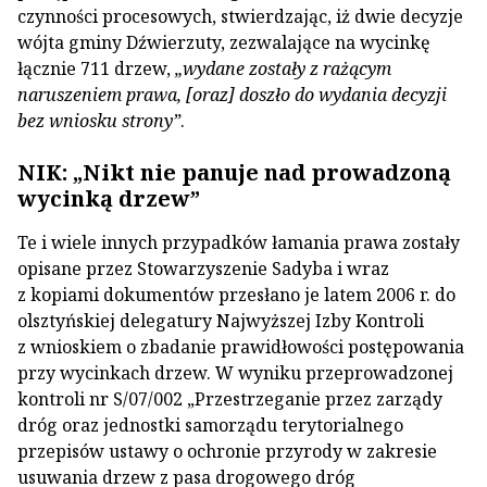
czynności procesowych, stwierdzając, iż dwie decyzje
wójta gminy Dźwierzuty, zezwalające na wycinkę
łącznie 711 drzew,
„wydane zostały z rażącym
naruszeniem prawa, [oraz] doszło do wydania decyzji
bez wniosku strony”
.
NIK: „Nikt nie panuje nad prowadzoną
wycinką drzew”
Te i wiele innych przypadków łamania prawa zostały
opisane przez Stowarzyszenie Sadyba i wraz
z kopiami dokumentów przesłano je latem 2006 r. do
olsztyńskiej delegatury Najwyższej Izby Kontroli
z wnioskiem o zbadanie prawidłowości postępowania
przy wycinkach drzew. W wyniku przeprowadzonej
kontroli nr S/07/002 „Przestrzeganie przez zarządy
dróg oraz jednostki samorządu terytorialnego
przepisów ustawy o ochronie przyrody w zakresie
usuwania drzew z pasa drogowego dróg