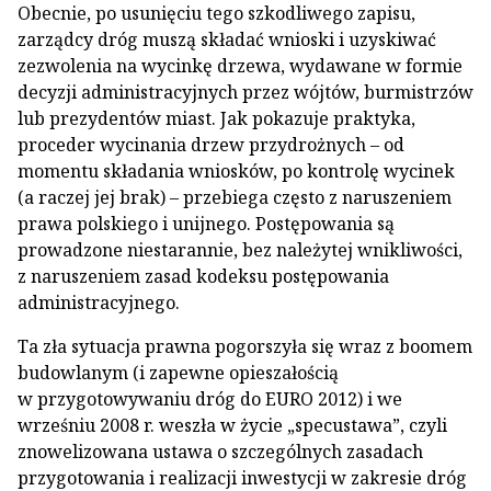
Obecnie, po usunięciu tego szkodliwego zapisu,
zarządcy dróg muszą składać wnioski i uzyskiwać
zezwolenia na wycinkę drzewa, wydawane w formie
decyzji administracyjnych przez wójtów, burmistrzów
lub prezydentów miast. Jak pokazuje praktyka,
proceder wycinania drzew przydrożnych – od
momentu składania wniosków, po kontrolę wycinek
(a raczej jej brak) – przebiega często z naruszeniem
prawa polskiego i unijnego. Postępowania są
prowadzone niestarannie, bez należytej wnikliwości,
z naruszeniem zasad kodeksu postępowania
administracyjnego.
Ta zła sytuacja prawna pogorszyła się wraz z boomem
budowlanym (i zapewne opieszałością
w przygotowywaniu dróg do EURO 2012) i we
wrześniu 2008 r. weszła w życie „specustawa”, czyli
znowelizowana ustawa o szczególnych zasadach
przygotowania i realizacji inwestycji w zakresie dróg