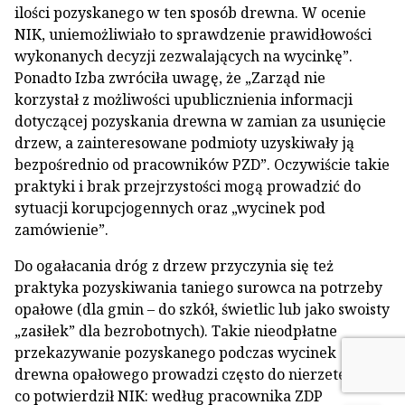
ilości pozyskanego w ten sposób drewna. W ocenie
NIK, uniemożliwiało to sprawdzenie prawidłowości
wykonanych decyzji zezwalających na wycinkę”.
Ponadto Izba zwróciła uwagę, że „Zarząd nie
korzystał z możliwości upublicznienia informacji
dotyczącej pozyskania drewna w zamian za usunięcie
drzew, a zainteresowane podmioty uzyskiwały ją
bezpośrednio od pracowników PZD”. Oczywiście takie
praktyki i brak przejrzystości mogą prowadzić do
sytuacji korupcjogennych oraz „wycinek pod
zamówienie”.
Do ogałacania dróg z drzew przyczynia się też
praktyka pozyskiwania taniego surowca na potrzeby
opałowe (dla gmin – do szkół, świetlic lub jako swoisty
„zasiłek” dla bezrobotnych). Takie nieodpłatne
przekazywanie pozyskanego podczas wycinek
drewna opałowego prowadzi często do nierzetelności,
co potwierdził NIK: według pracownika ZDP