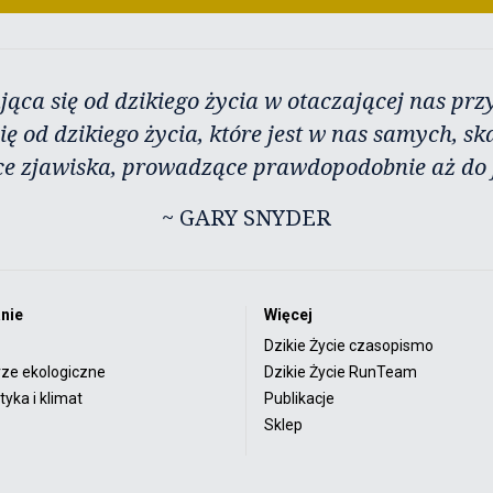
jąca się od dzikiego życia w otaczającej nas przy
ię od dzikiego życia, które jest w nas samych, sk
ce zjawiska, prowadzące prawdopodobnie aż do j
~ GARY SNYDER
nie
Więcej
Dzikie Życie czasopismo
rze ekologiczne
Dzikie Życie RunTeam
yka i klimat
Publikacje
Sklep