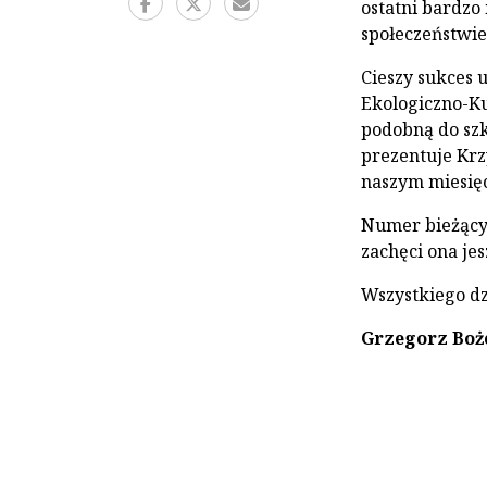
ostatni bardz
społeczeństwie
Cieszy sukces 
Ekologiczno-Ku
podobną do szk
prezentuje Krz
naszym miesię
Numer bieżący 
zachęci ona je
Wszystkiego dz
Grzegorz Boż