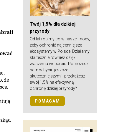
Twój 1,5% dla dzikiej
przyrody
abrali
Od lat robimy co w naszej mocy,
żeby ochronić najcenniejsze
ekosystemy w Polsce. Działamy
kować
skutecznie również dzięki
waszemu wsparciu. Pomożesz
nam w byciu jeszcze
ie,
skuteczniejszymi i przekażesz
, że
swój 1,5% na efektywną
sce.
ochronę dzikiej przyrody?
ntują
POMAGAM
 skąd