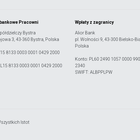
 bankowe Pracowni
Wpłaty z zagranicy
półdzielczy Bystra
Alior Bank
ojowa 3, 43-360 Bystra, Polska
pl. Wolności 9, 43-300 Bielsko-Bia
Polska
 15 8133 0003 0001 0429 2000
Konto: PL60 2490 1057 0000 99
PL15 8133 0003 0001 0429 2000
2340
SWIFT: ALBPPLPW
zystkich Istot