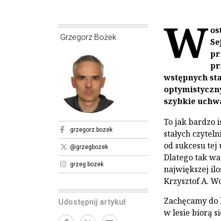
W
os
Grzegorz Bożek
Se
pr
pr
wstępnych st
optymistyczny
szybkie uchwa
To jak bardzo i
grzegorz.bozek
stałych czytel
od sukcesu tej
@grzegbozek
Dlatego tak wa
grzeg.bozek
największej il
Krzysztof A. W
Zachęcamy do l
Udostępnij artykuł
w lesie biorą s