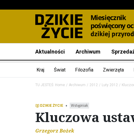
Aktualności
Archiwum
Sprzeda
Kraj
Świat
Filozofia
Zwierzęta
TU JESTEŚ:
Home
Archiwum
2012
Luty 2012
Kluczo
•
DZIKIE ŻYCIE
Wstępniak
Kluczowa ust
Grzegorz Bożek