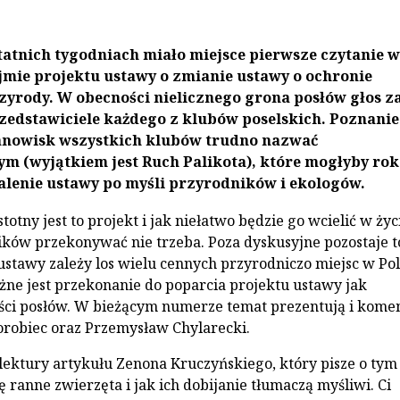
tatnich tygodniach miało miejsce pierwsze czytanie w
jmie projektu ustawy o zmianie ustawy o ochronie
zyrody. W obecności nielicznego grona posłów głos z
zedstawiciele każdego z klubów poselskich. Poznanie
anowisk wszystkich klubów trudno nazwać
m (wyjątkiem jest Ruch Palikota), które mogłyby ro
lenie ustawy po myśli przyrodników i ekologów.
stotny jest to projekt i jak niełatwo będzie go wcielić w życ
ników przekonywać nie trzeba. Poza dyskusyjne pozostaje to
 ustawy zależy los wielu cennych przyrodniczo miejsc w Pol
żne jest przekonanie do poparcia projektu ustawy jak
ości posłów. W bieżącym numerze temat prezentują i kome
orobiec oraz Przemysław Chylarecki.
ektury artykułu Zenona Kruczyńskiego, który pisze o tym
ię ranne zwierzęta i jak ich dobijanie tłumaczą myśliwi. Ci