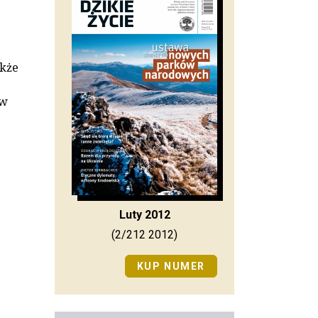
akże
 w
Luty 2012
(2/212 2012)
KUP NUMER