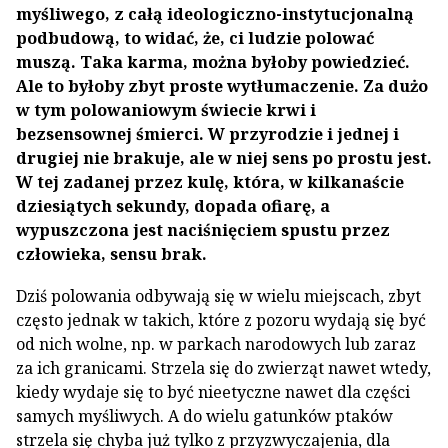
myśliwego, z całą ideologiczno-instytucjonalną
podbudową, to widać, że, ci ludzie polować
muszą. Taka karma, można byłoby powiedzieć.
Ale to byłoby zbyt proste wytłumaczenie. Za dużo
w tym polowaniowym świecie krwi i
bezsensownej śmierci. W przyrodzie i jednej i
drugiej nie brakuje, ale w niej sens po prostu jest.
W tej zadanej przez kulę, która, w kilkanaście
dziesiątych sekundy, dopada ofiarę, a
wypuszczona jest naciśnięciem spustu przez
człowieka, sensu brak.
Dziś polowania odbywają się w wielu miejscach, zbyt
często jednak w takich, które z pozoru wydają się być
od nich wolne, np. w parkach narodowych lub zaraz
za ich granicami. Strzela się do zwierząt nawet wtedy,
kiedy wydaje się to być nieetyczne nawet dla części
samych myśliwych. A do wielu gatunków ptaków
strzela się chyba już tylko z przyzwyczajenia, dla