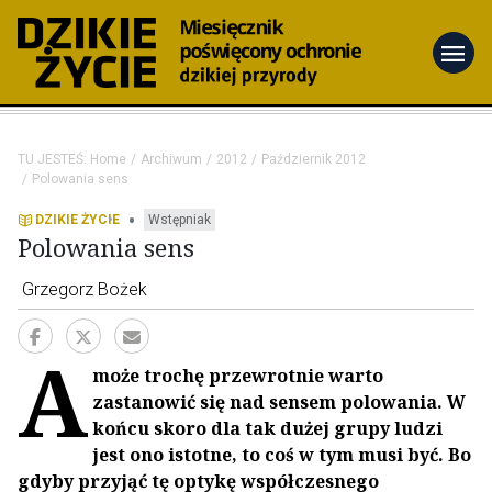
menu
TU JESTEŚ:
Home
Archiwum
2012
Październik 2012
Polowania sens
•
DZIKIE ŻYCIE
Wstępniak
Polowania sens
Grzegorz Bożek
A
może trochę przewrotnie warto
zastanowić się nad sensem polowania. W
końcu skoro dla tak dużej grupy ludzi
jest ono istotne, to coś w tym musi być. Bo
gdyby przyjąć tę optykę współczesnego