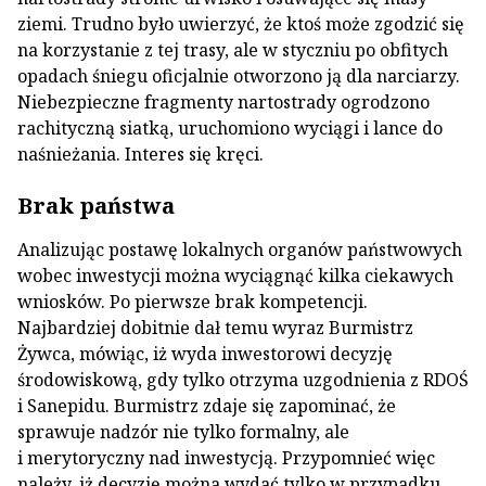
ziemi. Trudno było uwierzyć, że ktoś może zgodzić się
na korzystanie z tej trasy, ale w styczniu po obfitych
opadach śniegu oficjalnie otworzono ją dla narciarzy.
Niebezpieczne fragmenty nartostrady ogrodzono
rachityczną siatką, uruchomiono wyciągi i lance do
naśnieżania. Interes się kręci.
Brak państwa
Analizując postawę lokalnych organów państwowych
wobec inwestycji można wyciągnąć kilka ciekawych
wniosków. Po pierwsze brak kompetencji.
Najbardziej dobitnie dał temu wyraz Burmistrz
Żywca, mówiąc, iż wyda inwestorowi decyzję
środowiskową, gdy tylko otrzyma uzgodnienia z RDOŚ
i Sanepidu. Burmistrz zdaje się zapominać, że
sprawuje nadzór nie tylko formalny, ale
i merytoryczny nad inwestycją. Przypomnieć więc
należy, iż decyzję można wydać tylko w przypadku