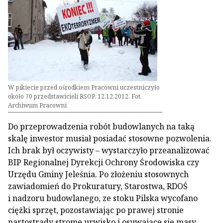
W pikiecie przed ośrodkiem Pracowni uczestniczyło
około 70 przedstawicieli RSOP, 12.12.2012. Fot.
Archiwum Pracowni
Do przeprowadzenia robót budowlanych na taką
skalę inwestor musiał posiadać stosowne pozwolenia.
Ich brak był oczywisty – wystarczyło przeanalizować
BIP Regionalnej Dyrekcji Ochrony Środowiska czy
Urzędu Gminy Jeleśnia. Po złożeniu stosownych
zawiadomień do Prokuratury, Starostwa, RDOŚ
i nadzoru budowlanego, ze stoku Pilska wycofano
ciężki sprzęt, pozostawiając po prawej stronie
nartostrady strome urwisko i osuwające się masy