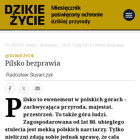
menu
TU JESTEŚ:
Home
Archiwum
2013
Luty 2013
Pilsko bezprawia
DZIKIE ŻYCIE
Pilsko bezprawia
Radosław Ślusarczyk
P
ilsko to ewenement w polskich górach –
zachwycająca przyroda, majestat,
przestrzeń. To także góra ludzi.
Zagospodarowana od lat 80. ubiegłego
stulecia jest mekką polskich narciarzy. Tylko
nieliczni zdają sobie jednak sprawę, że cała