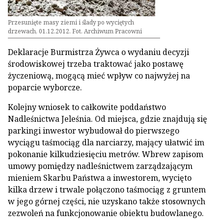
Przesunięte masy ziemi i ślady po wyciętych
drzewach, 01.12.2012. Fot. Archiwum Pracowni
Deklaracje Burmistrza Żywca o wydaniu decyzji
środowiskowej trzeba traktować jako postawę
życzeniową, mogącą mieć wpływ co najwyżej na
poparcie wyborcze.
Kolejny wniosek to całkowite poddaństwo
Nadleśnictwa Jeleśnia. Od miejsca, gdzie znajdują się
parkingi inwestor wybudował do pierwszego
wyciągu taśmociąg dla narciarzy, mający ułatwić im
pokonanie kilkudziesięciu metrów. Wbrew zapisom
umowy pomiędzy nadleśnictwem zarządzającym
mieniem Skarbu Państwa a inwestorem, wycięto
kilka drzew i trwale połączono taśmociąg z gruntem
w jego górnej części, nie uzyskano także stosownych
zezwoleń na funkcjonowanie obiektu budowlanego.