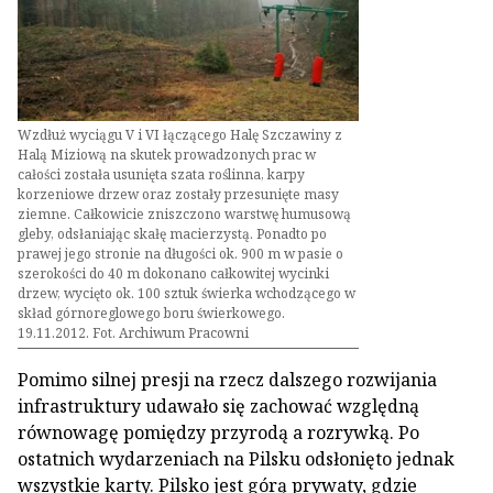
Wzdłuż wyciągu V i VI łączącego Halę Szczawiny z
Halą Miziową na skutek prowadzonych prac w
całości została usunięta szata roślinna, karpy
korzeniowe drzew oraz zostały przesunięte masy
ziemne. Całkowicie zniszczono warstwę humusową
gleby, odsłaniając skałę macierzystą. Ponadto po
prawej jego stronie na długości ok. 900 m w pasie o
szerokości do 40 m dokonano całkowitej wycinki
drzew, wycięto ok. 100 sztuk świerka wchodzącego w
skład górnoreglowego boru świerkowego.
19.11.2012. Fot. Archiwum Pracowni
Pomimo silnej presji na rzecz dalszego rozwijania
infrastruktury udawało się zachować względną
równowagę pomiędzy przyrodą a rozrywką. Po
ostatnich wydarzeniach na Pilsku odsłonięto jednak
wszystkie karty. Pilsko jest górą prywaty, gdzie