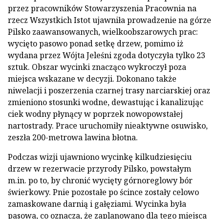
przez pracowników Stowarzyszenia Pracownia na
rzecz Wszystkich Istot ujawniła prowadzenie na górze
Pilsko zaawansowanych, wielkoobszarowych prac:
wycięto pasowo ponad setkę drzew, pomimo iż
wydana przez Wójta Jeleśni zgoda dotyczyła tylko 23
sztuk. Obszar wycinki znacząco wykroczył poza
miejsca wskazane w decyzji. Dokonano także
niwelacji i poszerzenia czarnej trasy narciarskiej oraz
zmieniono stosunki wodne, dewastując i kanalizując
ciek wodny płynący w poprzek nowopowstałej
nartostrady. Prace uruchomiły nieaktywne osuwisko,
zeszła 200-metrowa lawina błotna.
Podczas wizji ujawniono wycinkę kilkudziesięciu
drzew w rezerwacie przyrody Pilsko, powstałym
m.in. po to, by chronić wycięty górnoreglowy bór
świerkowy. Pnie pozostałe po ścince zostały celowo
zamaskowane darnią i gałęziami. Wycinka była
pasowa, co oznacza, że zaplanowano dla tego miejsca