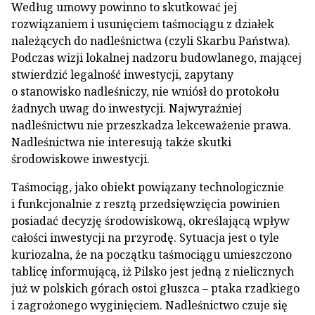
Według umowy powinno to skutkować jej
rozwiązaniem i usunięciem taśmociągu z działek
należących do nadleśnictwa (czyli Skarbu Państwa).
Podczas wizji lokalnej nadzoru budowlanego, mającej
stwierdzić legalność inwestycji, zapytany
o stanowisko nadleśniczy, nie wniósł do protokołu
żadnych uwag do inwestycji. Najwyraźniej
nadleśnictwu nie przeszkadza lekceważenie prawa.
Nadleśnictwa nie interesują także skutki
środowiskowe inwestycji.
Taśmociąg, jako obiekt powiązany technologicznie
i funkcjonalnie z resztą przedsięwzięcia powinien
posiadać decyzję środowiskową, określającą wpływ
całości inwestycji na przyrodę. Sytuacja jest o tyle
kuriozalna, że na początku taśmociągu umieszczono
tablicę informującą, iż Pilsko jest jedną z nielicznych
już w polskich górach ostoi głuszca – ptaka rzadkiego
i zagrożonego wyginięciem. Nadleśnictwo czuje się