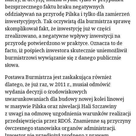
bezsprzecznego faktu braku negatywnych
oddziaływań na przyrodę Pilska i tylko dla zamierzeń
inwestycyjnych. Tak oczywistą dla burmistrza sprawę
skomplikował fakt, że inwestycję już w części
zrealizowano, a negatywne wpływy inwestycji na
przyrodę potwierdzono w praktyce. Oznacza to de
facto, iż pośpiech inwestora skutecznie uniemożliwił
burmistrzowi wywiązanie się z danego publicznie
słowa.
Postawa Burmistrza jest zaskakująca również
dlatego, że już raz, w 2011 r., musiał odmówić
wydania decyzji o środowiskowych
uwarunkowaniach dla budowy nowej kolei linowej
w masywie Pilska oraz niwelacji Hali Szczawiny
z uwagi na odmowę uzgodnienia warunków realizacji
przedsięwzięcia przez RDOŚ. Znamienne są przyczyny
ówczesnego stanowiska organów administracji.
Inwestor nie przedłożył zgodnego z prawem