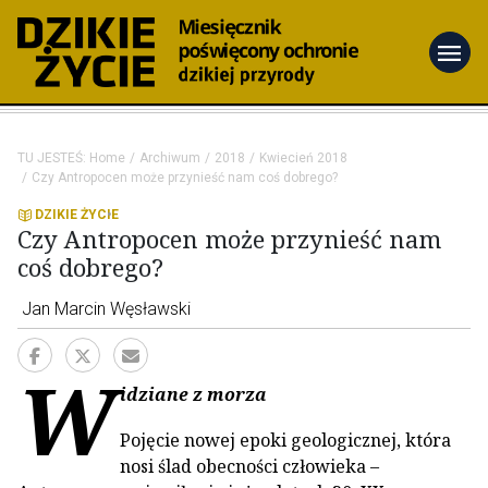
menu
TU JESTEŚ:
Home
Archiwum
2018
Kwiecień 2018
Czy Antropocen może przynieść nam coś dobrego?
DZIKIE ŻYCIE
Czy Antropocen może przynieść nam
coś dobrego?
Jan Marcin Węsławski
W
idziane z morza
Pojęcie nowej epoki geologicznej, która
nosi ślad obecności człowieka –