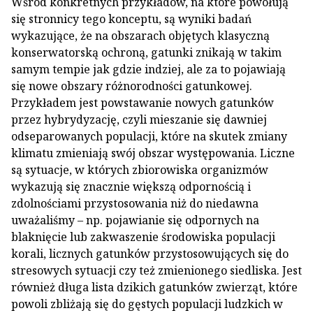
Wśród konkretnych przykładów, na które powołują
się stronnicy tego konceptu, są wyniki badań
wykazujące, że na obszarach objętych klasyczną
konserwatorską ochroną, gatunki znikają w takim
samym tempie jak gdzie indziej, ale za to pojawiają
się nowe obszary różnorodności gatunkowej.
Przykładem jest powstawanie nowych gatunków
przez hybrydyzację, czyli mieszanie się dawniej
odseparowanych populacji, które na skutek zmiany
klimatu zmieniają swój obszar występowania. Liczne
są sytuacje, w których zbiorowiska organizmów
wykazują się znacznie większą odpornością i
zdolnościami przystosowania niż do niedawna
uważaliśmy – np. pojawianie się odpornych na
blaknięcie lub zakwaszenie środowiska populacji
korali, licznych gatunków przystosowujących się do
stresowych sytuacji czy też zmienionego siedliska. Jest
również długa lista dzikich gatunków zwierząt, które
powoli zbliżają się do gęstych populacji ludzkich w