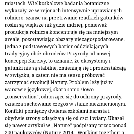
miastach. Wielkoskalowe badania botaniczne
wykazały, że w rejonach intensywnie uprawianych
rolniczo, szanse na przetrwanie rzadkich gatunków
roślin są większe niż gdzie indziej, ponieważ
produkcja rolnicza koncentruje się na mniejszym
areale, pozostawiając obszary niezagospodarowane.
Jedna z podstawowych barier oddzielających
tradycyjny obóz obrońców Przyrody od nowej
koncepcji Kareivy, to uznanie, że ekosystemy i
gatunki nie są stabilne, zmieniają się i przekształcają
w związku, a zatem nie ma sensu próbować
zatrzymać ewolucji Natury. Problem leży już w
warstwie językowej, skoro samo słowo
„conservation”, odnoszące się do ochrony przyrody,
oznacza zachowanie czegoś w stanie niezmienionym.
Konflikt pomiędzy dwiema szkołami narasta i
obydwie strony odsądzają się od czci i wiary. Ukazał
się nawet artykuł w „Nature” podpisany przez ponad
200 naukowców (Nature 2014, „Working together: a