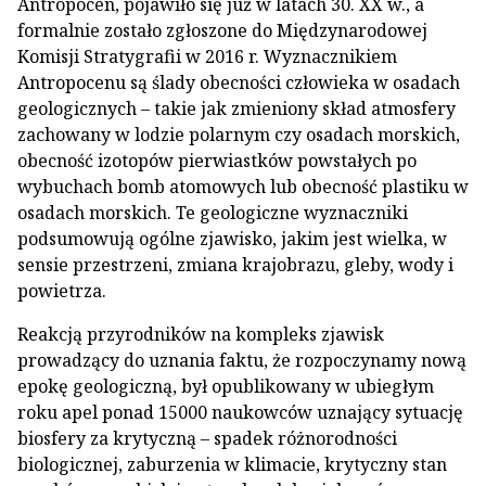
Antropocen, pojawiło się już w latach 30. XX w., a
formalnie zostało zgłoszone do Międzynarodowej
Komisji Stratygrafii w 2016 r. Wyznacznikiem
Antropocenu są ślady obecności człowieka w osadach
geologicznych – takie jak zmieniony skład atmosfery
zachowany w lodzie polarnym czy osadach morskich,
obecność izotopów pierwiastków powstałych po
wybuchach bomb atomowych lub obecność plastiku w
osadach morskich. Te geologiczne wyznaczniki
podsumowują ogólne zjawisko, jakim jest wielka, w
sensie przestrzeni, zmiana krajobrazu, gleby, wody i
powietrza.
Reakcją przyrodników na kompleks zjawisk
prowadzący do uznania faktu, że rozpoczynamy nową
epokę geologiczną, był opublikowany w ubiegłym
roku apel ponad 15000 naukowców uznający sytuację
biosfery za krytyczną – spadek różnorodności
biologicznej, zaburzenia w klimacie, krytyczny stan