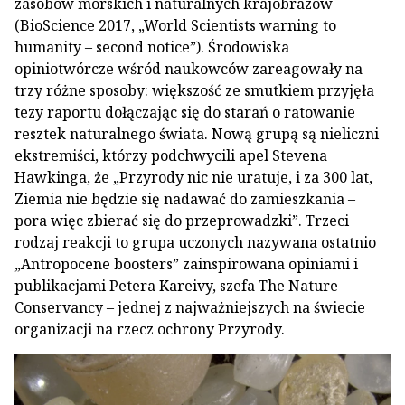
zasobów morskich i naturalnych krajobrazów
(BioScience 2017, „World Scientists warning to
humanity – second notice”). Środowiska
opiniotwórcze wśród naukowców zareagowały na
trzy różne sposoby: większość ze smutkiem przyjęła
tezy raportu dołączając się do starań o ratowanie
resztek naturalnego świata. Nową grupą są nieliczni
ekstremiści, którzy podchwycili apel Stevena
Hawkinga, że „Przyrody nic nie uratuje, i za 300 lat,
Ziemia nie będzie się nadawać do zamieszkania –
pora więc zbierać się do przeprowadzki”. Trzeci
rodzaj reakcji to grupa uczonych nazywana ostatnio
„Antropocene boosters” zainspirowana opiniami i
publikacjami Petera Kareivy, szefa The Nature
Conservancy – jednej z najważniejszych na świecie
organizacji na rzecz ochrony Przyrody.