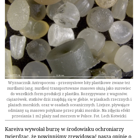
Wyznacznik Antropocenu – przemysłowe bity plastikowe zwane też
nurdlami (ang. nurdles) transportowane masowo służą jako surowiec
do wszelkich form produkcji z plastiku. Rozsypywane z wagonów,
ciężarówek, statków dziś znajdują się w glebie, w piaskach rzecznych i
plażach morskich, oraz w osadach oceanicznych. Lżejsze, pływające
odmiany są masowo połykane przez ptaki morskie. Na zdjęciu efekt
przesiania 1 m2 plaży nad morzem w Polsce. Fot. Lech Kotwicki
Kareiva wywołał burzę w środowisku ochroniarzy
twierdząc, że powinniśmy zrewidować naszą opinię o