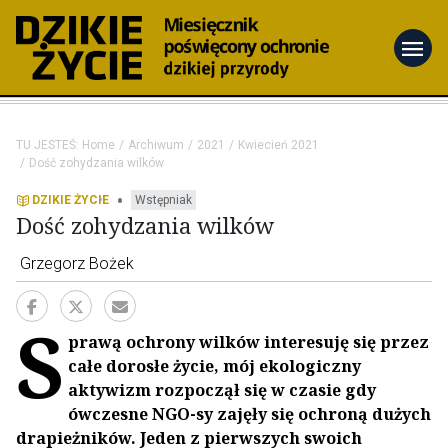
menu
TU JESTEŚ:
Home
Archiwum
2021
Kwiecień 2021
Dość zohydzania wilków
•
DZIKIE ŻYCIE
Wstępniak
Dość zohydzania wilków
Grzegorz Bożek
S
prawą ochrony wilków interesuję się przez
całe dorosłe życie, mój ekologiczny
aktywizm rozpoczął się w czasie gdy
ówczesne NGO-sy zajęły się ochroną dużych
drapieżników. Jeden z pierwszych swoich