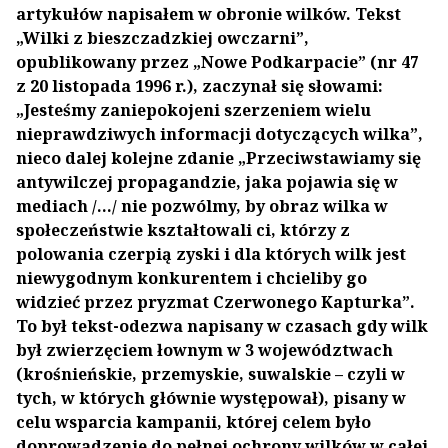
artykułów napisałem w obronie wilków. Tekst
„Wilki z bieszczadzkiej owczarni”,
opublikowany przez „Nowe Podkarpacie” (nr 47
z 20 listopada 1996 r.), zaczynał się słowami:
„Jesteśmy zaniepokojeni szerzeniem wielu
nieprawdziwych informacji dotyczących wilka”,
nieco dalej kolejne zdanie „Przeciwstawiamy się
antywilczej propagandzie, jaka pojawia się w
mediach /…/ nie pozwólmy, by obraz wilka w
społeczeństwie kształtowali ci, którzy z
polowania czerpią zyski i dla których wilk jest
niewygodnym konkurentem i chcieliby go
widzieć przez pryzmat Czerwonego Kapturka”.
To był tekst-odezwa napisany w czasach gdy wilk
był zwierzęciem łownym w 3 województwach
(krośnieńskie, przemyskie, suwalskie – czyli w
tych, w których głównie występował), pisany w
celu wsparcia kampanii, której celem było
doprowadzenie do pełnej ochrony wilków w całej