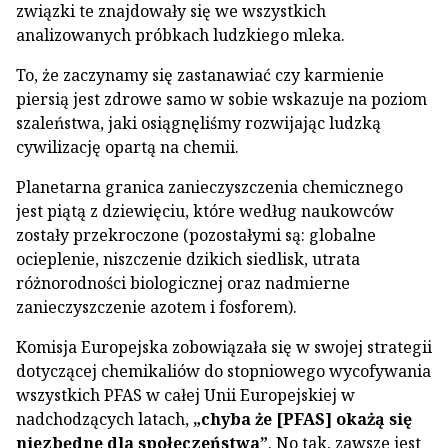
związki te znajdowały się we wszystkich
analizowanych próbkach ludzkiego mleka.
To, że zaczynamy się zastanawiać czy karmienie
piersią jest zdrowe samo w sobie wskazuje na poziom
szaleństwa, jaki osiągnęliśmy rozwijając ludzką
cywilizację opartą na chemii.
Planetarna granica zanieczyszczenia chemicznego
jest piątą z dziewięciu, które według naukowców
zostały przekroczone (pozostałymi są: globalne
ocieplenie, niszczenie dzikich siedlisk, utrata
różnorodności biologicznej oraz nadmierne
zanieczyszczenie azotem i fosforem).
Komisja Europejska zobowiązała się w swojej strategii
dotyczącej chemikaliów do stopniowego wycofywania
wszystkich PFAS w całej Unii Europejskiej w
nadchodzących latach,
„chyba że [PFAS] okażą się
niezbędne dla społeczeństwa”
. No tak, zawsze jest