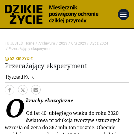
menu
TU JESTEŚ:
Home
Archiwum
2023
Gru 2023 / Stycz 2024
Przerażający eksperyment
DZIKIE ŻYCIE
Przerażający eksperyment
Ryszard Kulik
O
kruchy ekozoficzne
Od lat 40. ubiegłego wieku do roku 2020
światowa produkcja tworzyw sztucznych
wzrosła od zera do 367 mln ton rocznie. Obecnie