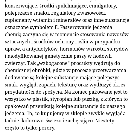
konserwujące, środki spulchniające, emulgatory,
polepszacze smaku, regulatory kwasowości,
suplementy witamin i minerałów oraz inne substancje
oznaczone symbolem E. Faszerowanie jedzenia
chemią zaczyna się w momencie stosowania nawozów
sztucznych i środków ochrony roślin w przypadku
upraw, a antybiotyków, hormonów wzrostu, sterydów
i modyfikowanej genetycznie paszy w hodowli
zwierząt. Tak „wzbogacone” produkty wędrują do
chemicznej obróbki, gdzie w procesie przetwarzania
dodawane są kolejne substancje mające polepszyć
smak, wygląd, zapach, teksturę oraz wydłużyć okres
przydatności do spożycia. Na koniec pakowane jest to
wszystko w plastik, styropian lub puszkę, z których to
opakowań przenikają kolejne substancje do naszego
jedzenia. To, co kupujemy w sklepie zwykle wygląda
ładnie, kolorowo, świeżo i zachęcająco. Niestety
często to tylko pozory.