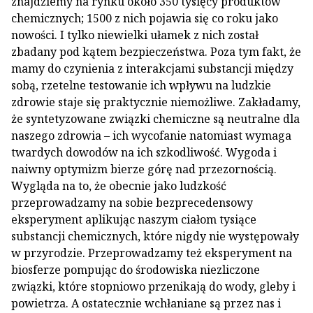
znajdziemy na rynku około 350 tysięcy produktów
chemicznych; 1500 z nich pojawia się co roku jako
nowości. I tylko niewielki ułamek z nich został
zbadany pod kątem bezpieczeństwa. Poza tym fakt, że
mamy do czynienia z interakcjami substancji między
sobą, rzetelne testowanie ich wpływu na ludzkie
zdrowie staje się praktycznie niemożliwe. Zakładamy,
że syntetyzowane związki chemiczne są neutralne dla
naszego zdrowia – ich wycofanie natomiast wymaga
twardych dowodów na ich szkodliwość. Wygoda i
naiwny optymizm bierze górę nad przezornością.
Wygląda na to, że obecnie jako ludzkość
przeprowadzamy na sobie bezprecedensowy
eksperyment aplikując naszym ciałom tysiące
substancji chemicznych, które nigdy nie występowały
w przyrodzie. Przeprowadzamy też eksperyment na
biosferze pompując do środowiska niezliczone
związki, które stopniowo przenikają do wody, gleby i
powietrza. A ostatecznie wchłaniane są przez nas i