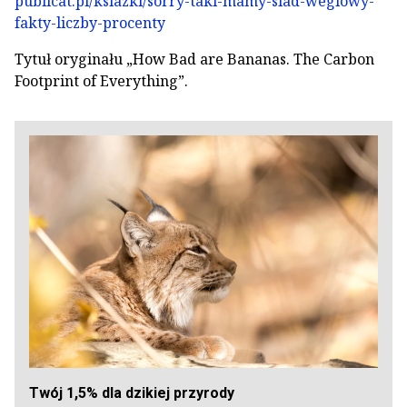
publicat.pl/ksiazki/sorry-taki-mamy-slad-weglowy-
fakty-liczby-procenty
Tytuł oryginału „How Bad are Bananas. The Carbon
Footprint of Everything”.
Twój 1,5% dla dzikiej przyrody