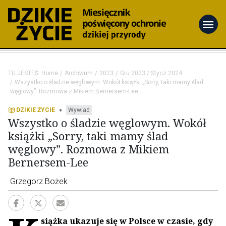
menu
TU JESTEŚ:
Home
Archiwum
2023
Gru 2023 / Stycz 2024
Wszystko o śladzie węglowym. Wokół książki „Sorry, taki mamy ślad
węglowy”. Rozmowa z Mikiem Bernersem-Lee
•
DZIKIE ŻYCIE
Wywiad
Wszystko o śladzie węglowym. Wokół
książki „Sorry, taki mamy ślad
węglowy”. Rozmowa z Mikiem
Bernersem-Lee
Grzegorz Bożek
siążka ukazuje się w Polsce w czasie, gdy