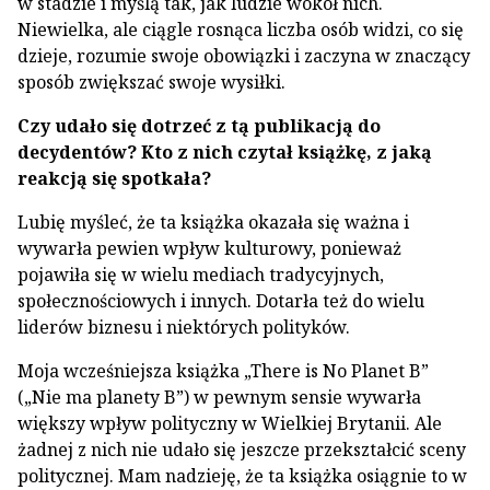
w stadzie i myślą tak, jak ludzie wokół nich.
Niewielka, ale ciągle rosnąca liczba osób widzi, co się
dzieje, rozumie swoje obowiązki i zaczyna w znaczący
sposób zwiększać swoje wysiłki.
Czy udało się dotrzeć z tą publikacją do
decydentów? Kto z nich czytał książkę, z jaką
reakcją się spotkała?
Lubię myśleć, że ta książka okazała się ważna i
wywarła pewien wpływ kulturowy, ponieważ
pojawiła się w wielu mediach tradycyjnych,
społecznościowych i innych. Dotarła też do wielu
liderów biznesu i niektórych polityków.
Moja wcześniejsza książka „There is No Planet B”
(„Nie ma planety B”) w pewnym sensie wywarła
większy wpływ polityczny w Wielkiej Brytanii. Ale
żadnej z nich nie udało się jeszcze przekształcić sceny
politycznej. Mam nadzieję, że ta książka osiągnie to w