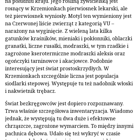
na południu kraju. Jego rośliną żywicielską jest
rosnący w Krzemionkach pierwiosnek lekarski, ale
też pierwiosnek wyniosły. Motyl ten wymieniony jest
na Czerwonej liście zwierząt z kategorią VU –
narażony na wyginięcie. Z wieleną lata kilka
gatunków kraśników, mieniaki i pokłonniki, oblaczki
granatki, liczne rusałki, modraszki, w tym rzadkie i
zagrożone kserotermiczne modraszki aleksis oraz
ogończyki tarninowce i akacjowce. Podobnie
interesujący jest świat prostoskrzydłych. W
Krzemionkach szczególnie liczna jest populacja
siodlarki stepowej. Występuje tu też nadobnik włoski
i nakwietnik trębacz.
Świat bezkręgowców jest dopiero rozpoznawany.
Trwa właśnie szczegółowa inwentaryzacja. Wiadomo
jednak, że występują tu dwa duże i efektowne
chrząszcze, zagrożone wymarciem. To między innymi
pachnica dębowa. Udało się też wykryć w czasie