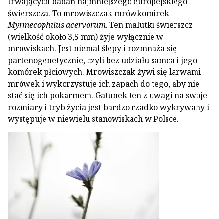
trwających badań najmniejszego europejskiego
świerszcza. To mrowiszczak mrówkomirek
Myrmecophilus acervorum
. Ten malutki świerszcz
(wielkość około 3,5 mm) żyje wyłącznie w
mrowiskach. Jest niemal ślepy i rozmnaża się
partenogenetycznie, czyli bez udziału samca i jego
komórek płciowych. Mrowiszczak żywi się larwami
mrówek i wykorzystuje ich zapach do tego, aby nie
stać się ich pokarmem. Gatunek ten z uwagi na swoje
rozmiary i tryb życia jest bardzo rzadko wykrywany i
występuje w niewielu stanowiskach w Polsce.