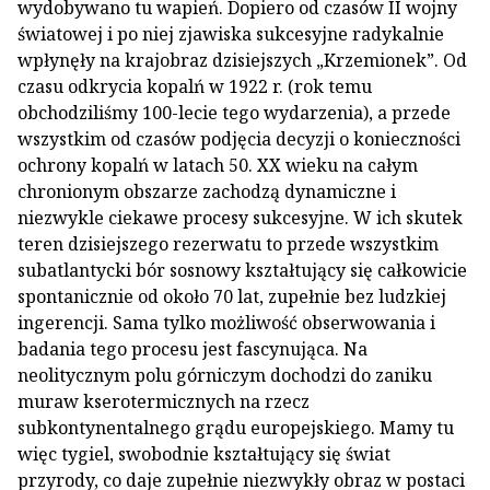
wydobywano tu wapień. Dopiero od czasów II wojny
światowej i po niej zjawiska sukcesyjne radykalnie
wpłynęły na krajobraz dzisiejszych „Krzemionek”. Od
czasu odkrycia kopalń w 1922 r. (rok temu
obchodziliśmy 100-lecie tego wydarzenia), a przede
wszystkim od czasów podjęcia decyzji o konieczności
ochrony kopalń w latach 50. XX wieku na całym
chronionym obszarze zachodzą dynamiczne i
niezwykle ciekawe procesy sukcesyjne. W ich skutek
teren dzisiejszego rezerwatu to przede wszystkim
subatlantycki bór sosnowy kształtujący się całkowicie
spontanicznie od około 70 lat, zupełnie bez ludzkiej
ingerencji. Sama tylko możliwość obserwowania i
badania tego procesu jest fascynująca. Na
neolitycznym polu górniczym dochodzi do zaniku
muraw kserotermicznych na rzecz
subkontynentalnego grądu europejskiego. Mamy tu
więc tygiel, swobodnie kształtujący się świat
przyrody, co daje zupełnie niezwykły obraz w postaci