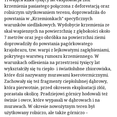
krzemienia pasiastego połączona z deforestacją oraz
rolniczym użytkowaniem terenu, doprowadziła do
powstania w „Krzemionkach” specyficznych
warunków siedliskowych. Wydobycie krzemienia ze
skał wapiennych na powierzchnię z głębokości około
7 metrów oraz jego obróbka na powierzchni ziemi
doprowadziły do powstania pagórkowatego
krajobrazu, tzw. warpi z lejkowatymi zagłębieniami,
pokrytego warstwą rumoszu krzemiennego. W
warunkach odlesienia na przestrzeni tysięcy lat
wykształciły się tu ciepło- i światłolubne zbiorowiska,
które dziś nazywamy murawami kserotermicznymi.
Zachowały się też fragmenty ciepłolubnej dąbrowy,
która pierwotnie, przed okresem eksploatacji złóż,
porastała okolicę. Pradziejowi górnicy hodowali też
świnie i owce, które wypasali w dąbrowach i na
murawach. W okresie nowożytnym teren był
użytkowany rolniczo, ale także górniczo –