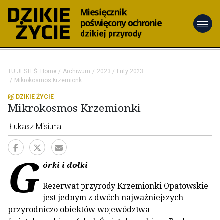
menu
TU JESTEŚ:
Home
Archiwum
2023
Luty 2023
Mikrokosmos Krzemionki
DZIKIE ŻYCIE
Mikrokosmos Krzemionki
Łukasz Misiuna
G
órki i dołki
Rezerwat przyrody Krzemionki Opatowskie
jest jednym z dwóch najważniejszych
przyrodniczo obiektów województwa