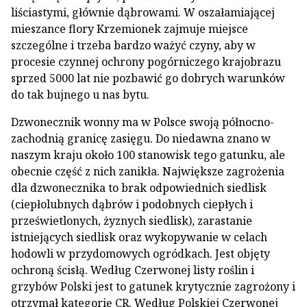
liściastymi, głównie dąbrowami. W oszałamiającej
mieszance flory Krzemionek zajmuje miejsce
szczególne i trzeba bardzo ważyć czyny, aby w
procesie czynnej ochrony pogórniczego krajobrazu
sprzed 5000 lat nie pozbawić go dobrych warunków
do tak bujnego u nas bytu.
Dzwonecznik wonny ma w Polsce swoją północno-
zachodnią granicę zasięgu. Do niedawna znano w
naszym kraju około 100 stanowisk tego gatunku, ale
obecnie część z nich zanikła. Największe zagrożenia
dla dzwonecznika to brak odpowiednich siedlisk
(ciepłolubnych dąbrów i podobnych ciepłych i
prześwietlonych, żyznych siedlisk), zarastanie
istniejących siedlisk oraz wykopywanie w celach
hodowli w przydomowych ogródkach. Jest objęty
ochroną ścisłą. Według Czerwonej listy roślin i
grzybów Polski jest to gatunek krytycznie zagrożony i
otrzymał kategorię CR. Według Polskiej Czerwonej