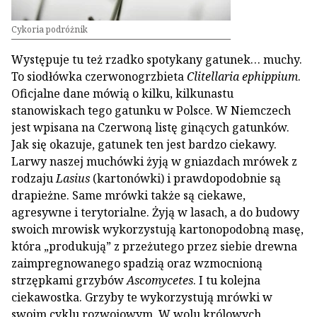
Cykoria podróżnik
Występuje tu też rzadko spotykany gatunek… muchy.
To siodłówka czerwonogrzbieta
Clitellaria ephippium
.
Oficjalne dane mówią o kilku, kilkunastu
stanowiskach tego gatunku w Polsce. W Niemczech
jest wpisana na Czerwoną listę ginących gatunków.
Jak się okazuje, gatunek ten jest bardzo ciekawy.
Larwy naszej muchówki żyją w gniazdach mrówek z
rodzaju
Lasius
(kartonówki)
i prawdopodobnie są
drapieżne. Same mrówki także są ciekawe,
agresywne i terytorialne. Żyją w lasach, a do budowy
swoich mrowisk wykorzystują kartonopodobną masę,
która „produkują” z przeżutego przez siebie drewna
zaimpregnowanego spadzią oraz wzmocnioną
strzępkami grzybów
Ascomycetes
. I tu kolejna
ciekawostka. Grzyby te wykorzystują mrówki w
swoim cyklu rozwojowym. W wolu królowych