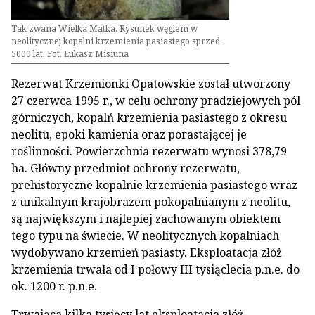
Tak zwana Wielka Matka. Rysunek węglem w
neolitycznej kopalni krzemienia pasiastego sprzed
5000 lat. Fot. Łukasz Misiuna
Rezerwat Krzemionki Opatowskie został utworzony
27 czerwca 1995 r., w celu ochrony pradziejowych pól
górniczych, kopalń krzemienia pasiastego z okresu
neolitu, epoki kamienia oraz porastającej je
roślinności. Powierzchnia rezerwatu wynosi 378,79
ha. Główny przedmiot ochrony rezerwatu,
prehistoryczne kopalnie krzemienia pasiastego wraz
z unikalnym krajobrazem pokopalnianym z neolitu,
są największym i najlepiej zachowanym obiektem
tego typu na świecie. W neolitycznych kopalniach
wydobywano krzemień pasiasty. Eksploatacja złóż
krzemienia trwała od I połowy III tysiąclecia p.n.e. do
ok. 1200 r. p.n.e.
Trwająca kilka tysięcy lat eksploatacja złóż