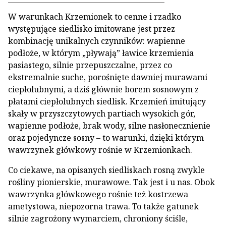
W warunkach Krzemionek to cenne i rzadko
występujące siedlisko imitowane jest przez
kombinację unikalnych czynników: wapienne
podłoże, w którym „pływają” ławice krzemienia
pasiastego, silnie przepuszczalne, przez co
ekstremalnie suche, porośnięte dawniej murawami
ciepłolubnymi, a dziś głównie borem sosnowym z
płatami ciepłolubnych siedlisk. Krzemień imitujący
skały w przyszczytowych partiach wysokich gór,
wapienne podłoże, brak wody, silne nasłonecznienie
oraz pojedyncze sosny – to warunki, dzięki którym
wawrzynek główkowy rośnie w Krzemionkach.
Co ciekawe, na opisanych siedliskach rosną zwykle
rośliny pionierskie, murawowe. Tak jest i u nas. Obok
wawrzynka główkowego rośnie też kostrzewa
ametystowa, niepozorna trawa. To także gatunek
silnie zagrożony wymarciem, chroniony ściśle,