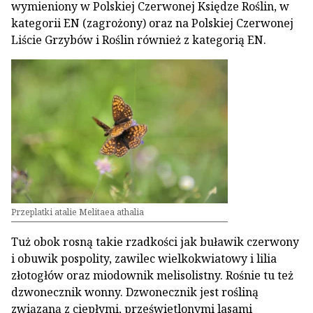
wymieniony w Polskiej Czerwonej Księdze Roślin, w
kategorii EN (zagrożony) oraz na Polskiej Czerwonej
Liście Grzybów i Roślin również z kategorią EN.
Przeplatki atalie Melitaea athalia
Tuż obok rosną takie rzadkości jak buławik czerwony
i obuwik pospolity, zawilec wielkokwiatowy i lilia
złotogłów oraz miodownik melisolistny. Rośnie tu też
dzwonecznik wonny. Dzwonecznik jest rośliną
związaną z ciepłymi, prześwietlonymi lasami