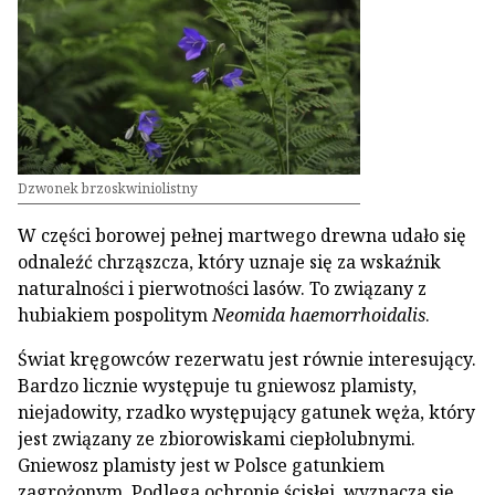
Dzwonek brzoskwiniolistny
W części borowej pełnej martwego drewna udało się
odnaleźć chrząszcza, który uznaje się za wskaźnik
naturalności i pierwotności lasów. To związany z
hubiakiem pospolitym
Neomida haemorrhoidalis
.
Świat kręgowców rezerwatu jest równie interesujący.
Bardzo licznie występuje tu gniewosz plamisty,
niejadowity, rzadko występujący gatunek węża, który
jest związany ze zbiorowiskami ciepłolubnymi.
Gniewosz plamisty jest w Polsce gatunkiem
zagrożonym. Podlega ochronie ścisłej, wyznacza się