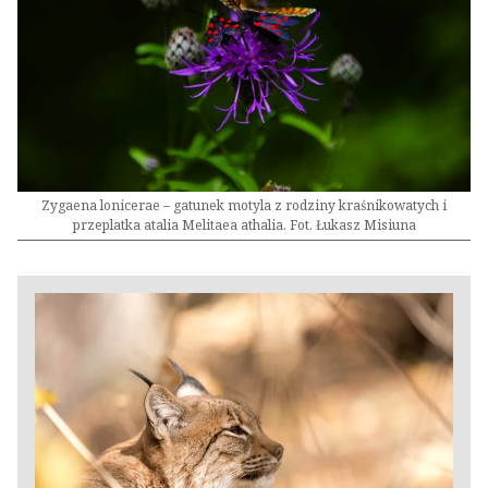
Zygaena lonicerae – gatunek motyla z rodziny kraśnikowatych i
przeplatka atalia Melitaea athalia. Fot. Łukasz Misiuna