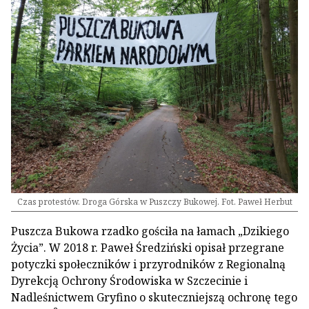
Czas protestów. Droga Górska w Puszczy Bukowej. Fot. Paweł Herbut
Puszcza Bukowa rzadko gościła na łamach „Dzikiego
Życia”. W 2018 r. Paweł Średziński opisał przegrane
potyczki społeczników i przyrodników z Regionalną
Dyrekcją Ochrony Środowiska w Szczecinie i
Nadleśnictwem Gryfino o skuteczniejszą ochronę tego