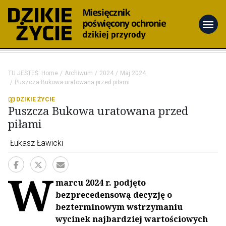
menu
TU JESTEŚ:
Home
Archiwum
2024
Maj 2024
Puszcza Bukowa uratowana przed piłami
DZIKIE ŻYCIE
Puszcza Bukowa uratowana przed
piłami
Łukasz Ławicki
W
marcu 2024 r. podjęto
bezprecedensową decyzję o
bezterminowym wstrzymaniu
wycinek najbardziej wartościowych