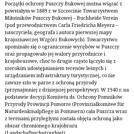
Początki ochrony Puszczy Bukowej można wiązać z
powstałym w 1889 r. w Szczecinie Towarzystwem
Miłośników Puszczy Bukowej – Buchheide Verein
(pod przewodnictwem Carla Friedricha Meyera –
nauczyciela, geografa i autora pierwszej mapy
krajoznawczej Wzgórz Bukowych). Towarzystwo
upominało się o ograniczenie wyrębów w Puszczy
oraz propagowało jej walory przyrodnicze i
krajobrazowe, choć to drugie często łączyło się z
szerokim udostępnianiem terenów leśnych i
urządzaniem infrastruktury turystycznej, co nie
zawsze szło w parze z ochroną przyrody
(przynajmniej z dzisiejszej perspektywy). W 1940 r. na
podstawie decyzji Komitetu ds. Ochrony Pomników
Przyrody Prowincji Pomorze (Provinzialkomitee für
Naturdenkmalpflege in Pommern) cała Puszcza wraz
z terenami przyległymi została objęta ochroną jako
obszar chronionego krajobrazu
(Landschaftsschutzgebiet).