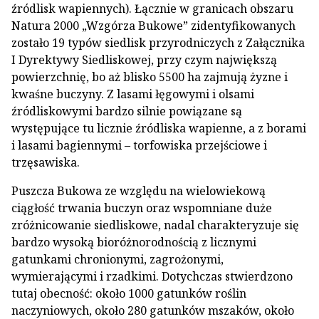
źródlisk wapiennych). Łącznie w granicach obszaru
Natura 2000 „Wzgórza Bukowe” zidentyfikowanych
zostało 19 typów siedlisk przyrodniczych z Załącznika
I Dyrektywy Siedliskowej, przy czym największą
powierzchnię, bo aż blisko 5500 ha zajmują żyzne i
kwaśne buczyny. Z lasami łęgowymi i olsami
źródliskowymi bardzo silnie powiązane są
występujące tu licznie źródliska wapienne, a z borami
i lasami bagiennymi – torfowiska przejściowe i
trzęsawiska.
Puszcza Bukowa ze względu na wielowiekową
ciągłość trwania buczyn oraz wspomniane duże
zróżnicowanie siedliskowe, nadal charakteryzuje się
bardzo wysoką bioróżnorodnością z licznymi
gatunkami chronionymi, zagrożonymi,
wymierającymi i rzadkimi. Dotychczas stwierdzono
tutaj obecność: około 1000 gatunków roślin
naczyniowych, około 280 gatunków mszaków, około