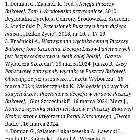
1. Domian G., Ziarnek K. (red.),
Księga Puszczy
Bukowej. Tom 1. Środowisko przyrodnicze
, 2010,
Regionalna Dyrekcja Ochrony Środowiska, Szczecin.
2. Średziński P.,
Przedsionek Puszczy u bram dużego
miasta
, „Dzikie Życie”, 2018, nr 10, s. 17-19.
3. Kraśnicki A.,
Wstrzymana wycinka cennej Puszczy
Bukowej koło Szczecina. Decyzja Lasów Państwowych
jest bezprecedensowa w skali całej Polski
, „Gazeta
Wyborcza Szczecin”, 16 marca 2024; Jurszo R.,
Lasy
Państwowe zatrzymały wycinkę w Puszczy Bukowej.
Obiecują, że już na zawsze
, „Gazeta Wyborcza”, 16
marca 2024; Świerczyńska K.,
Nie będzie już wycinki
starych drzew. Przełomowa decyzja w sprawie Puszczy
Bukowej
, „Głos Szczeciński”, 16 marca 2024; Merz J.,
Koniec z wycinką stuletnich drzew w Puszczy Bukowej!
Krok w stronę utworzenia Parku Narodowego
, „Twoje
Radio”, 16 marca 2024.
4. Domian G., Szlauer-Łukaszewska A., Ławicki Ł.,
Herbut P., Kaliciuk J., Zawal A., Wysocki D.,