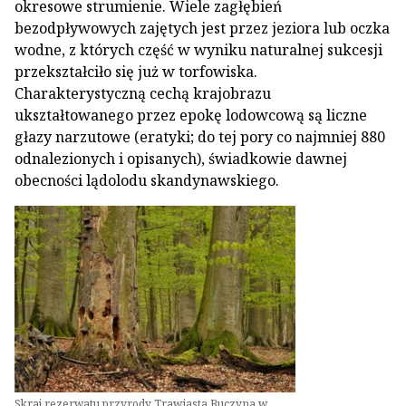
okresowe strumienie. Wiele zagłębień
bezodpływowych zajętych jest przez jeziora lub oczka
wodne, z których część w wyniku naturalnej sukcesji
przekształciło się już w torfowiska.
Charakterystyczną cechą krajobrazu
ukształtowanego przez epokę lodowcową są liczne
głazy narzutowe (eratyki; do tej pory co najmniej 880
odnalezionych i opisanych), świadkowie dawnej
obecności lądolodu skandynawskiego.
Skraj rezerwatu przyrody Trawiasta Buczyna w