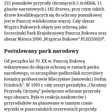
125 pomników przyrody chroniących 5 źródlisk, 11
głazów narzutowych i 182 drzewa, przy czym takich
drzew kwalifikujących się do ochrony pomnikowej
jest w Puszczy wielokrotnie więcej. Cały obszar
Wzgórz Bukowych objęty jest ochroną jako
Szczeciński Park Krajobrazowy Puszcza Bukowa oraz
6
obszar Natura 2000 „Wzgórza Bukowe” PLH320020
.
Postulowany park narodowy
Od początku lat 70. XX w. Puszczę Bukową
wskazywano do objęcia ochroną w ramach parku
narodowego, co szczególnie podkreślali szczecińscy
botanicy profesorowie Mieczysław Jasnowski i Stefan
7
Friedrich
. W 1993 r. cały zeszyt periodyku „Chrońmy
Przyrodę Ojczystą” poświęcono ochronie przyrody
tego obszaru. Była to reakcja naukowców i
przyrodników na planowane w tamtym czasie
wycinki w puszczańskich rezerwatach przyrody.