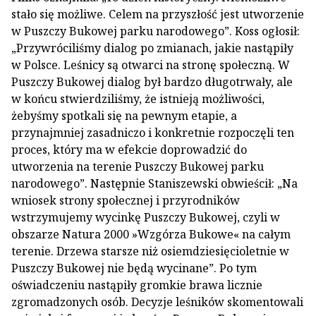
stało się możliwe. Celem na przyszłość jest utworzenie
w Puszczy Bukowej parku narodowego”. Koss ogłosił:
„Przywróciliśmy dialog po zmianach, jakie nastąpiły
w Polsce. Leśnicy są otwarci na stronę społeczną. W
Puszczy Bukowej dialog był bardzo długotrwały, ale
w końcu stwierdziliśmy, że istnieją możliwości,
żebyśmy spotkali się na pewnym etapie, a
przynajmniej zasadniczo i konkretnie rozpoczęli ten
proces, który ma w efekcie doprowadzić do
utworzenia na terenie Puszczy Bukowej parku
narodowego”. Następnie Staniszewski obwieścił: „Na
wniosek strony społecznej i przyrodników
wstrzymujemy wycinkę Puszczy Bukowej, czyli w
obszarze Natura 2000 »Wzgórza Bukowe« na całym
terenie. Drzewa starsze niż osiemdziesięcioletnie w
Puszczy Bukowej nie będą wycinane”. Po tym
oświadczeniu nastąpiły gromkie brawa licznie
zgromadzonych osób. Decyzje leśników skomentowali