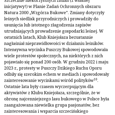
Szczecinie niekorzystnych zmian (z własnej
inicjatywy!) w Planie Zadań Ochronnych obszaru
Natura 2000 „Wzgórza Bukowe”. Zmiany dotyczyły
leśnych siedlisk przyrodniczych i prowadziły do
usunięcia lub istotnego złagodzenia zapisów
utrudniających prowadzenie gospodarki leśnej. W
ostatnich latach, Klub Kniejołaza bezustannie
nagłaśniał nieprawidłowości w działaniu leśników.
Intensywna wycinka Puszczy Bukowej spowodowała
wiele protestów społecznych, na niektórych z nich
pojawiało się ponad 200 osób. W grudniu 2022 i maju
2023 r., protesty w Puszczy Dzikiego Ruchu Oporu
odbiły się szerokim echem w mediach i spowodowały
10
zainteresowanie wycinkami wśród polityków
.
Ostatnie lata były czasem wyczerpującym dla
aktywistów z Klubu Kniejołaza, szczególnie, że w
obronę najcenniejszego lasu bukowego w Polsce była
zaangażowana niewielka grupa pasjonatów, bez
zainteresowania i wsparcia szczecińskiego