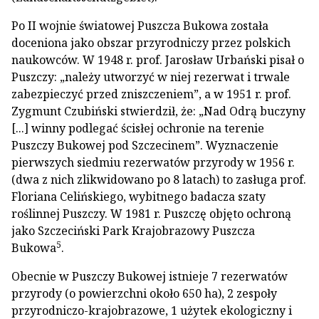
Po II wojnie światowej Puszcza Bukowa została
doceniona jako obszar przyrodniczy przez polskich
naukowców. W 1948 r. prof. Jarosław Urbański pisał o
Puszczy: „należy utworzyć w niej rezerwat i trwale
zabezpieczyć przed zniszczeniem”, a w 1951 r. prof.
Zygmunt Czubiński stwierdził, że: „Nad Odrą buczyny
[...] winny podlegać ścisłej ochronie na terenie
Puszczy Bukowej pod Szczecinem”. Wyznaczenie
pierwszych siedmiu rezerwatów przyrody w 1956 r.
(dwa z nich zlikwidowano po 8 latach) to zasługa prof.
Floriana Celińskiego, wybitnego badacza szaty
roślinnej Puszczy. W 1981 r. Puszczę objęto ochroną
jako Szczeciński Park Krajobrazowy Puszcza
5
Bukowa
.
Obecnie w Puszczy Bukowej istnieje 7 rezerwatów
przyrody (o powierzchni około 650 ha), 2 zespoły
przyrodniczo-krajobrazowe, 1 użytek ekologiczny i