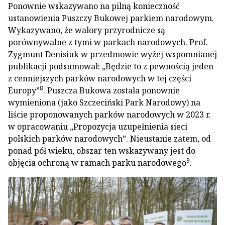
Ponownie wskazywano na pilną konieczność
ustanowienia Puszczy Bukowej parkiem narodowym.
Wykazywano, że walory przyrodnicze są
porównywalne z tymi w parkach narodowych. Prof.
Zygmunt Denisiuk w przedmowie wyżej wspomnianej
publikacji podsumował: „Będzie to z pewnością jeden
z cenniejszych parków narodowych w tej części
8
Europy”
. Puszcza Bukowa została ponownie
wymieniona (jako Szczeciński Park Narodowy) na
liście proponowanych parków narodowych w 2023 r.
w opracowaniu „Propozycja uzupełnienia sieci
polskich parków narodowych”. Nieustanie zatem, od
ponad pół wieku, obszar ten wskazywany jest do
9
objęcia ochroną w ramach parku narodowego
.