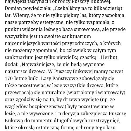
najwięksi fascynaci i obrońcy Puszczy Bukowej.
Domian powiedziała: „Czekaliśmy na to kilkadziesiąt
lat. Wiemy, że to nie tylko piękny las, który zaspokaja
nasze potrzeby estetyczne, nie tylko wspaniała, z
punktu widzenia leśnego baza surowcowa, ale przede
wszystkim jest to swoiste sanktuarium
najcenniejszych wartości przyrodniczych, o których
nie możemy zapominać, bo człowiek w całym tym
sanktuarium jest tylko niewielką cząstką”. Herbut
dodał: „Najważniejsze, że nie będą wycinane
najstarsze drzewa. W Puszczy Bukowej mamy nawet
170-letnie buki. Lasy Państwowe zobowiązały się
także pozostawiać w lesie wszystkie drzewa, które
przewracają się naturalnie (wiatrołomy i wiatrowały)
oraz zgodziły się na to, by drzewa wycięte (np. ze
względów bezpieczeństwa) były pozostawiane w
lesie, a nie wywożone. Ta decyzja zabezpiecza Puszczę
Bukową do momentu długofalowych rozstrzygnięć,
które określą ostateczną formę ochrony tego lasu.