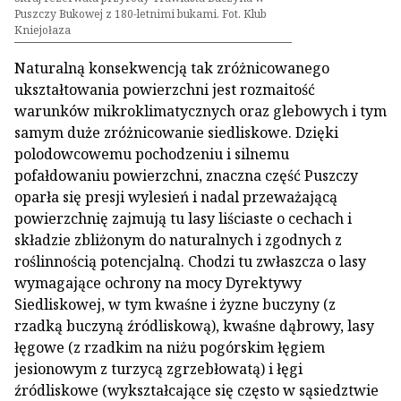
Puszczy Bukowej z 180-letnimi bukami. Fot. Klub
Kniejołaza
Naturalną konsekwencją tak zróżnicowanego
ukształtowania powierzchni jest rozmaitość
warunków mikroklimatycznych oraz glebowych i tym
samym duże zróżnicowanie siedliskowe. Dzięki
polodowcowemu pochodzeniu i silnemu
pofałdowaniu powierzchni, znaczna część Puszczy
oparła się presji wylesień i nadal przeważającą
powierzchnię zajmują tu lasy liściaste o cechach i
składzie zbliżonym do naturalnych i zgodnych z
roślinnością potencjalną. Chodzi tu zwłaszcza o lasy
wymagające ochrony na mocy Dyrektywy
Siedliskowej, w tym kwaśne i żyzne buczyny (z
rzadką buczyną źródliskową), kwaśne dąbrowy, lasy
łęgowe (z rzadkim na niżu pogórskim łęgiem
jesionowym z turzycą zgrzebłowatą) i łęgi
źródliskowe (wykształcające się często w sąsiedztwie