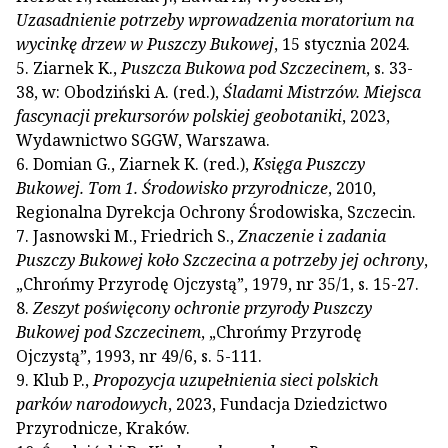
Uzasadnienie potrzeby wprowadzenia moratorium na
wycinkę drzew w Puszczy Bukowej
, 15 stycznia 2024.
5. Ziarnek K.,
Puszcza Bukowa pod Szczecinem
, s. 33-
38, w: Obodziński A. (red.),
Śladami Mistrzów. Miejsca
fascynacji prekursorów polskiej geobotaniki
, 2023,
Wydawnictwo SGGW, Warszawa.
6. Domian G., Ziarnek K. (red.),
Księga Puszczy
Bukowej. Tom 1. Środowisko przyrodnicze
, 2010,
Regionalna Dyrekcja Ochrony Środowiska, Szczecin.
7. Jasnowski M., Friedrich S.,
Znaczenie i zadania
Puszczy Bukowej koło Szczecina a potrzeby jej ochrony
,
„Chrońmy Przyrodę Ojczystą”, 1979, nr 35/1, s. 15-27.
8.
Zeszyt poświęcony ochronie przyrody Puszczy
Bukowej pod Szczecinem
, „Chrońmy Przyrodę
Ojczystą”, 1993, nr 49/6, s. 5-111.
9. Klub P.,
Propozycja uzupełnienia sieci polskich
parków narodowych
, 2023, Fundacja Dziedzictwo
Przyrodnicze, Kraków.