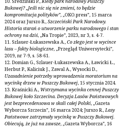
10. Średziński P.,
Kiedy park narodowy Puszczy
Bukowej? „Jeśli nic się nie zmieni, to będzie
kompromitacja polityków”
, „OKO.press”, 15 marca
2024 oraz Jurszo R.,
Szczeciński Park Narodowy.
Historia starań o utworzenie parku narodowego i stan
ochrony na dziś
, „Na Tropie”, 2023, nr 3, s. 4-7.
11. Szlauer-Łukaszewska A.,
Co złego jest w wycince
lasu – fakty biologiczne
, „Przegląd Uniwersytecki”,
2019, nr 7-9, s. 58-61.
12. Domian G., Szlauer-Łukaszewska A., Ławicki Ł.,
Herbut P., Kaliciuk J., Zawal A., Wysocki D.,
Uzasadnienie potrzeby wprowadzenia moratorium na
wycinkę drzew w Puszczy Bukowej
, 15 stycznia 2024.
13. Kraśnicki A.,
Wstrzymana wycinka cennej Puszczy
Bukowej koło Szczecina. Decyzja Lasów Państwowych
jest bezprecedensowa w skali całej Polski
, „Gazeta
Wyborcza Szczecin”, 16 marca 2024; Jurszo R.,
Lasy
Państwowe zatrzymały wycinkę w Puszczy Bukowej.
Obiecują, że już na zawsze
, „Gazeta Wyborcza”, 16