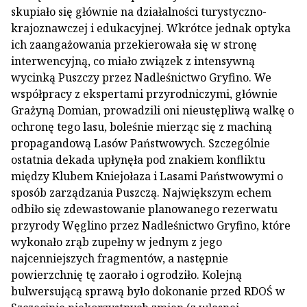
skupiało się głównie na działalności turystyczno-
krajoznawczej i edukacyjnej. Wkrótce jednak optyka
ich zaangażowania przekierowała się w stronę
interwencyjną, co miało związek z intensywną
wycinką Puszczy przez Nadleśnictwo Gryfino. We
współpracy z ekspertami przyrodniczymi, głównie
Grażyną Domian, prowadzili oni nieustępliwą walkę o
ochronę tego lasu, boleśnie mierząc się z machiną
propagandową Lasów Państwowych. Szczególnie
ostatnia dekada upłynęła pod znakiem konfliktu
między Klubem Kniejołaza i Lasami Państwowymi o
sposób zarządzania Puszczą. Największym echem
odbiło się zdewastowanie planowanego rezerwatu
przyrody Węglino przez Nadleśnictwo Gryfino, które
wykonało zrąb zupełny w jednym z jego
najcenniejszych fragmentów, a następnie
powierzchnię tę zaorało i ogrodziło. Kolejną
bulwersującą sprawą było dokonanie przed RDOŚ w