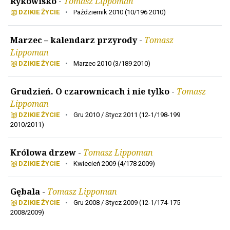
Rykowisko
-
Tomasz Lippoman
DZIKIE ŻYCIE
•
Październik 2010 (10/196 2010)
Marzec – kalendarz przyrody
-
Tomasz
Lippoman
DZIKIE ŻYCIE
•
Marzec 2010 (3/189 2010)
Grudzień. O czarownicach i nie tylko
-
Tomasz
Lippoman
DZIKIE ŻYCIE
•
Gru 2010 / Stycz 2011 (12-1/198-199
2010/2011)
Królowa drzew
-
Tomasz Lippoman
DZIKIE ŻYCIE
•
Kwiecień 2009 (4/178 2009)
Gębala
-
Tomasz Lippoman
DZIKIE ŻYCIE
•
Gru 2008 / Stycz 2009 (12-1/174-175
2008/2009)