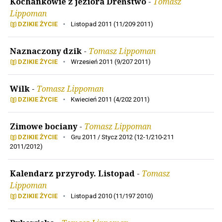
Kochankowie z jeziora Dreństwo
-
Tomasz
Lippoman
DZIKIE ŻYCIE
•
Listopad 2011 (11/209 2011)
Naznaczony dzik
-
Tomasz Lippoman
DZIKIE ŻYCIE
•
Wrzesień 2011 (9/207 2011)
Wilk
-
Tomasz Lippoman
DZIKIE ŻYCIE
•
Kwiecień 2011 (4/202 2011)
Zimowe bociany
-
Tomasz Lippoman
DZIKIE ŻYCIE
•
Gru 2011 / Stycz 2012 (12-1/210-211
2011/2012)
Kalendarz przyrody. Listopad
-
Tomasz
Lippoman
DZIKIE ŻYCIE
•
Listopad 2010 (11/197 2010)