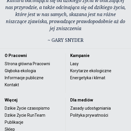
Kultura odcinająca się od dzikiego życia w otaczającej
nas przyrodzie, a także odcinająca się od dzikiego życia,
które jest w nas samych, skazana jest na różne
niszczące zjawiska, prowadzące prawdopodobnie aż do
jej zniszczenia
~ GARY SNYDER
O Pracowni
Kampanie
Strona główna Pracowni
Lasy
Głęboka ekologia
Korytarze ekologiczne
Informacje publiczne
Energetyka i klimat
Kontakt
Więcej
Dla mediów
Dzikie Życie czasopismo
Zasady udostępniania
Dzikie Życie RunTeam
Polityka prywatności
Publikacje
Sklep