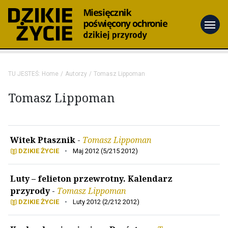
menu
TU JESTEŚ:
Home
Autorzy
Tomasz Lippoman
Tomasz Lippoman
Witek Ptasznik
-
Tomasz Lippoman
DZIKIE ŻYCIE
•
Maj 2012 (5/215 2012)
Luty – felieton przewrotny. Kalendarz
przyrody
-
Tomasz Lippoman
DZIKIE ŻYCIE
•
Luty 2012 (2/212 2012)