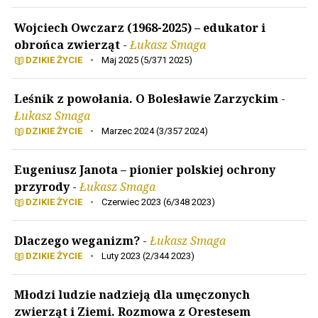
Wojciech Owczarz (1968-2025) – edukator i
obrońca zwierząt
-
Łukasz Smaga
DZIKIE ŻYCIE
•
Maj 2025 (5/371 2025)
Leśnik z powołania. O Bolesławie Zarzyckim
-
Łukasz Smaga
DZIKIE ŻYCIE
•
Marzec 2024 (3/357 2024)
Eugeniusz Janota – pionier polskiej ochrony
przyrody
-
Łukasz Smaga
DZIKIE ŻYCIE
•
Czerwiec 2023 (6/348 2023)
Dlaczego weganizm?
-
Łukasz Smaga
DZIKIE ŻYCIE
•
Luty 2023 (2/344 2023)
Młodzi ludzie nadzieją dla umęczonych
zwierząt i Ziemi. Rozmowa z Orestesem