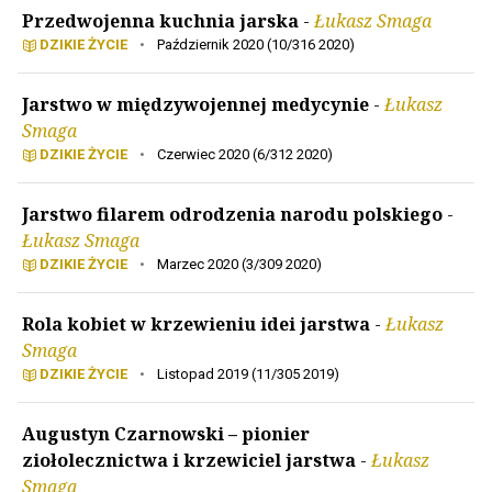
Przedwojenna kuchnia jarska
-
Łukasz Smaga
DZIKIE ŻYCIE
•
Październik 2020 (10/316 2020)
Jarstwo w międzywojennej medycynie
-
Łukasz
Smaga
DZIKIE ŻYCIE
•
Czerwiec 2020 (6/312 2020)
Jarstwo filarem odrodzenia narodu polskiego
-
Łukasz Smaga
DZIKIE ŻYCIE
•
Marzec 2020 (3/309 2020)
Rola kobiet w krzewieniu idei jarstwa
-
Łukasz
Smaga
DZIKIE ŻYCIE
•
Listopad 2019 (11/305 2019)
Augustyn Czarnowski – pionier
ziołolecznictwa i krzewiciel jarstwa
-
Łukasz
Smaga