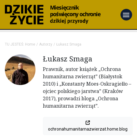
menu
TU JESTEŚ:
Home
Autorzy
Łukasz Smaga
Łukasz Smaga
Prawnik, autor książek „Ochrona
humanitarna zwierząt” (Białystok
2010) i „Konstanty Moes-Oskragiełło –
ojciec polskiego jarstwa” (Kraków
2017), prowadzi bloga „Ochrona
humanitarna zwierząt”.
ochronahumanitarnazwierzat.home.blog