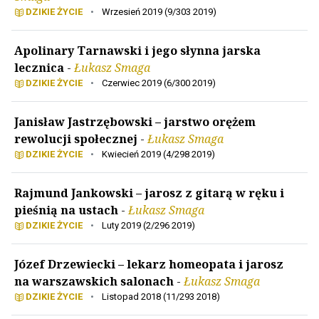
DZIKIE ŻYCIE
•
Wrzesień 2019 (9/303 2019)
Apolinary Tarnawski i jego słynna jarska
lecznica
-
Łukasz Smaga
DZIKIE ŻYCIE
•
Czerwiec 2019 (6/300 2019)
Janisław Jastrzębowski – jarstwo orężem
rewolucji społecznej
-
Łukasz Smaga
DZIKIE ŻYCIE
•
Kwiecień 2019 (4/298 2019)
Rajmund Jankowski – jarosz z gitarą w ręku i
pieśnią na ustach
-
Łukasz Smaga
DZIKIE ŻYCIE
•
Luty 2019 (2/296 2019)
Józef Drzewiecki – lekarz homeopata i jarosz
na warszawskich salonach
-
Łukasz Smaga
DZIKIE ŻYCIE
•
Listopad 2018 (11/293 2018)