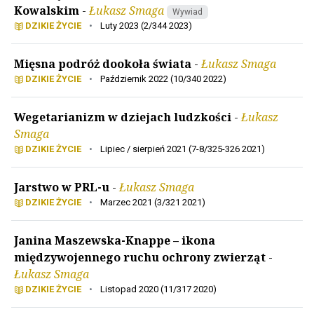
Kowalskim
-
Łukasz Smaga
Wywiad
DZIKIE ŻYCIE
•
Luty 2023 (2/344 2023)
Mięsna podróż dookoła świata
-
Łukasz Smaga
DZIKIE ŻYCIE
•
Październik 2022 (10/340 2022)
Wegetarianizm w dziejach ludzkości
-
Łukasz
Smaga
DZIKIE ŻYCIE
•
Lipiec / sierpień 2021 (7-8/325-326 2021)
Jarstwo w PRL-u
-
Łukasz Smaga
DZIKIE ŻYCIE
•
Marzec 2021 (3/321 2021)
Janina Maszewska-Knappe – ikona
międzywojennego ruchu ochrony zwierząt
-
Łukasz Smaga
DZIKIE ŻYCIE
•
Listopad 2020 (11/317 2020)