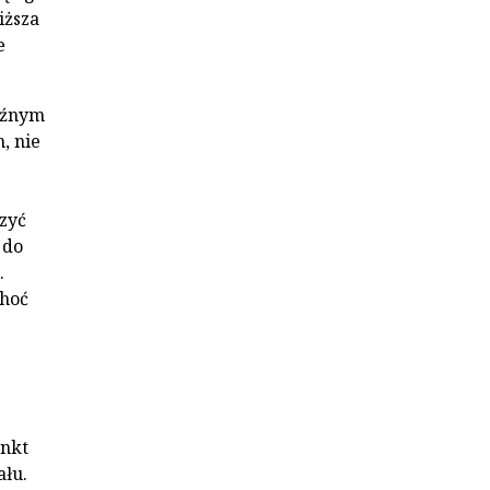
iższa
e
óźnym
, nie
zyć
 do
.
choć
unkt
ału.