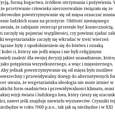
stycją, formą bogactwa, źródłem utrzymania i pożywienia.
 że przetrwanie człowieka nierozerwalnie związało się ze
dobrowolne powstrzymywanie się od mięsa oznaczać musia
enie ludzkich szans na przeżycie. Obfitość niemięsnego
wiała, że zabijanie zwierząt przestało być koniecznością, 
i zaczęły się pojawiać wątpliwości, czy powinni zjadać zab
ki wegetariańskie zaczęły się wkradać w treść wierzeń
związane były z upodobnieniem się do bóstwa i oznaką
kolei ci, którzy nie jedli mięsa i nie byli religijnymi
ieli znaleźć dla swojej decyzji jakieś uzasadnienie, które
jako potępienia wszystkożernego, a więc i mięsożernego,
 Aby jednak powstrzymywanie się od mięsa było możliwe
 powszechny i przewidywalny dostęp do alternatywnych f
cer uważa, że wegetariańska ideologia nie może istnieć w
akichś form osadnictwa i przewidywalności klimatu, musi 
takiej wizji świata i ludzkiego losu, który cieszy się szacun
ści, nawet jeśli znajduje niewielu wyznawców. Czynniki tej
niezbędne w roku 7000 p.n.e., tak jak są niezbędne i w XXI