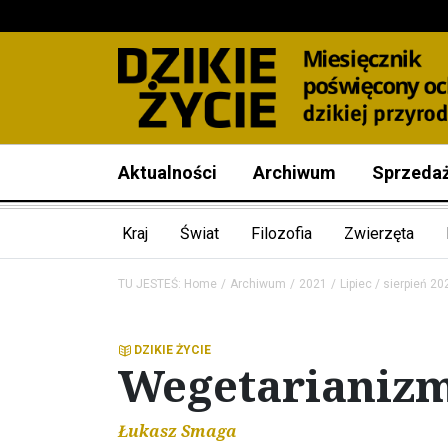
Aktualności
Archiwum
Sprzeda
Kraj
Świat
Filozofia
Zwierzęta
TU JESTEŚ:
Home
Archiwum
2021
Lipiec / sierpień 20
DZIKIE ŻYCIE
Wegetarianizm
Łukasz Smaga