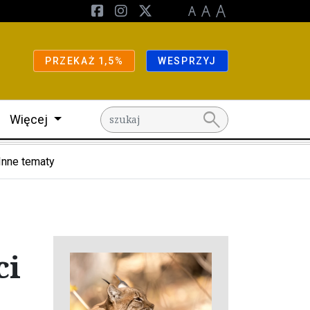
PRZEKAŻ 1,5%
WESPRZYJ
search
Więcej
Inne tematy
ci