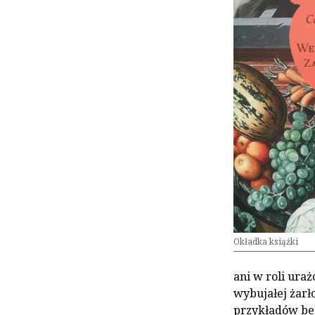
Okładka książki
ani w roli ura
wybujałej żarł
przykładów bez