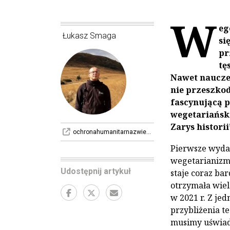
W
eg
Łukasz Smaga
si
pr
tę
Nawet nauczen
nie przeszkod
fascynującą p
wegetariańsk
Zarys historii
ochronahumanitarnazwierzat.home.blog
Pierwsze wydan
wegetarianizm z
Udostępnij artykuł
staje coraz ba
otrzymała wiel
w 2021 r. Z je
przybliżenia te
musimy uświado