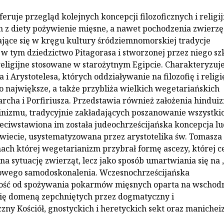
feruje przegląd kolejnych koncepcji filozoficznych i religi
 z diety pożywienie mięsne, a nawet pochodzenia zwierzę
ające się w kręgu kultury śródziemnomorskiej tradycje
, w tym dziedzictwo Pitagorasa i stworzonej przez niego sz
religijne stosowane w starożytnym Egipcie. Charakteryzuj
 i Arystotelesa, których oddziaływanie na filozofię i religi
o największe, a także przybliża wielkich wegetariańskich
tarcha i Porfiriusza. Przedstawia również założenia hindui
nizmu, tradycyjnie zakładających poszanowanie wszystki
zeciwstawiona im została judeochrześcijańska koncepcja lu
wiecie, usystematyzowana przez arystotelika św. Tomasza 
ch której wegetarianizm przybrał formę ascezy, której 
na sytuację zwierząt, lecz jako sposób umartwiania się na 
howego samodoskonalenia. Wczesnochrześcijańska
ość od spożywania pokarmów mięsnych oparta na wschodn
a się domeną zepchniętych przez dogmatyczny i
zny Kościół, gnostyckich i heretyckich sekt oraz manichei