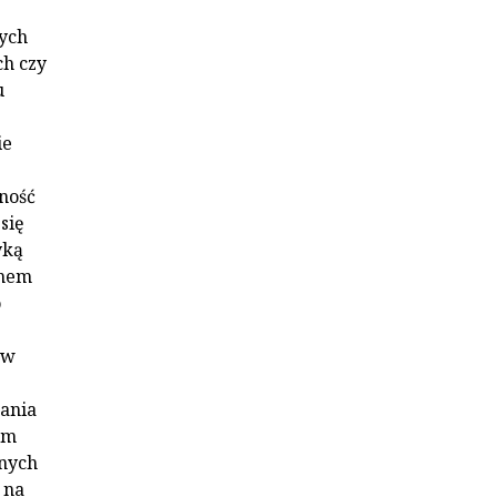
cych
ch czy
u
ie
ność
się
yką
zmem
o
 w
wania
zm
nnych
 na