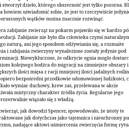
i stworzył dzieło, którego obszerność jest tylko pozorna. Bl
a bowiem uświadomić sobie, że jest to rzeczywiście jedyni
 poruszonych wątków można znacznie rozwinąć.
a zabijanie zwierząt na pokarm pojawiło się w bardzo p
wolucji. Zabijanie nie było dla człowieka czymś naturalnym
ego naturą, ani jego sposobem odżywiania się, a rozmaite
nia i zabijania zwierzyny wynalezione zostały jedynie pod
inacji. Niewykluczone, że odkrycie ognia mogło dostarc
iom kolejnego bodźca do migracji na zimniejsze obszary i
szych ilości mięsa z racji mniejszej ilości jadalnych roślin
dopiero bezpośredni przodkowie udomowionej ludzkości, 
skało wymiar duchowy, krew zaś, przelewana w akcie
kiwała mistyczny charakter źródła życia. Regularne jego
rozerwalnie wiązało się z władzą.
ierząt, jak dowodzi Spencer, spowodowało, że istoty te
traktowane jak dotychczas jako tajemnica i nieuchronny p
yzmu, nadające aktowi uśmiercenia zwierzęcia formę rytu