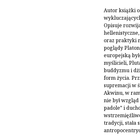
Autor książki o
wykluczających
Opisuje rozwij
hellenistyczne
oraz praktyki 
poglądy Platona
europejską był
myślicieli, Plu
buddyzmu i dżi
form życia. Pr
supremacji w ś
Akwinu, w rama
nie był wzgląd 
padole” i duc
wstrzemięźliw
tradycji, stał
antropocentryc