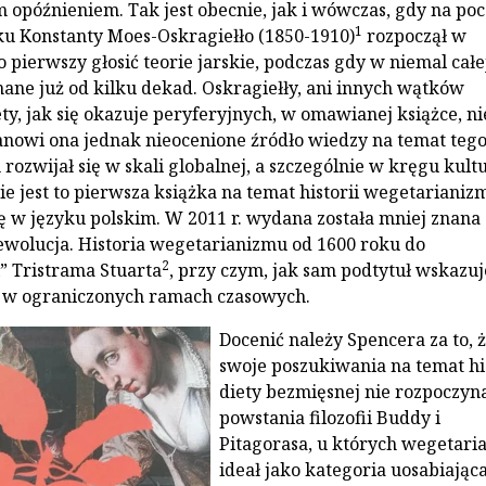
m opóźnieniem. Tak jest obecnie, jak i wówczas, gdy na po
1
eku Konstanty Moes-Oskragiełło (1850-1910)
rozpoczął w
 pierwszy głosić teorie jarskie, podczas gdy w niemal całe
nane już od kilku dekad. Oskragiełły, ani innych wątków
ety, jak się okazuje peryferyjnych, w omawianej książce, ni
anowi ona jednak nieocenione źródło wiedzy na temat tego
rozwijał się w skali globalnej, a szczególnie w kręgu kult
ie jest to pierwsza książka na temat historii wegetarianiz
ię w języku polskim. W 2011 r. wydana została mniej znana
wolucja. Historia wegetarianizmu od 1600 roku do
2
” Tristrama Stuarta
, przy czym, jak sam podtytuł wskazuj
 w ograniczonych ramach czasowych.
Docenić należy Spencera za to, 
swoje poszukiwania na temat his
diety bezmięsnej nie rozpoczyn
powstania filozofii Buddy i
Pitagorasa, u których wegetari
ideał jako kategoria uosabiając