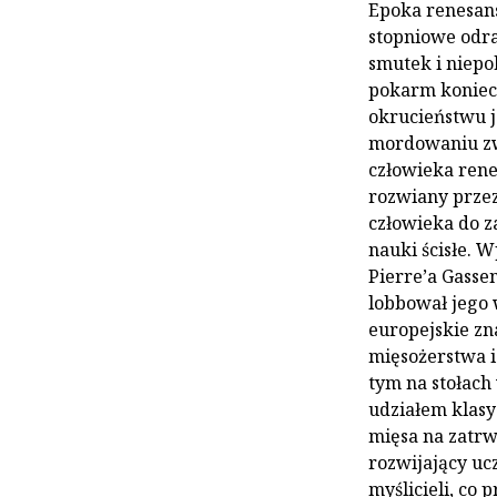
Epoka renesans
stopniowe odra
smutek i niepo
pokarm koniecz
okrucieństwu j
mordowaniu zwi
człowieka rene
rozwiany przez
człowieka do z
nauki ścisłe. 
Pierre’a Gasse
lobbował jego 
europejskie zn
mięsożerstwa i
tym na stołach
udziałem klasy
mięsa na zatrw
rozwijający uc
myślicieli, co