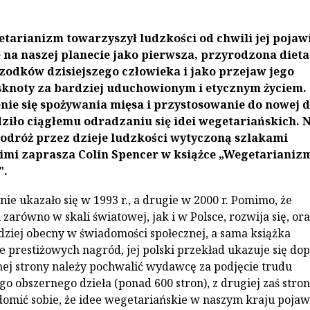
etarianizm towarzyszył ludzkości od chwili jej pojaw
ę na naszej planecie jako pierwsza, przyrodzona dieta
zodków dzisiejszego człowieka i jako przejaw jego
sknoty za bardziej uduchowionym i etycznym życiem.
ie się spożywania mięsa i przystosowanie do nowej d
ziło ciągłemu odradzaniu się idei wegetariańskich. 
odróż przez dzieje ludzkości wytyczoną szlakami
imi zaprasza Colin Spencer w książce „Wegetarianiz
”.
ie ukazało się w 1993 r., a drugie w 2000 r. Pomimo, że
arówno w skali światowej, jak i w Polsce, rozwija się, or
rdziej obecny w świadomości społecznej, a sama książka
e prestiżowych nagród, jej polski przekład ukazuje się dop
dnej strony należy pochwalić wydawcę za podjęcie trudu
go obszernego dzieła (ponad 600 stron), z drugiej zaś stro
mić sobie, że idee wegetariańskie w naszym kraju pojaw