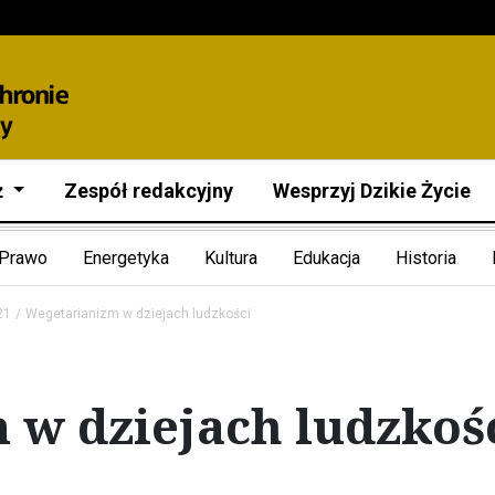
ż
Zespół redakcyjny
Wesprzyj Dzikie Życie
Prawo
Energetyka
Kultura
Edukacja
Historia
21
Wegetarianizm w dziejach ludzkości
 w dziejach ludzkoś