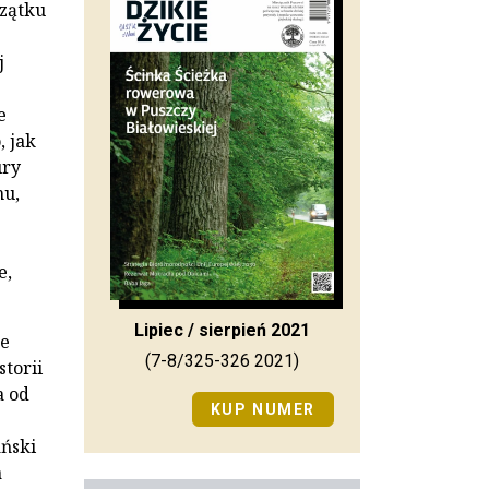
czątku
j
e
, jak
ury
mu,
e,
Lipiec / sierpień 2021
że
(7-8/325-326 2021)
torii
a od
KUP NUMER
ański
a