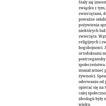
Stały się inwe
związku z tym,
zwierzętami, 
poważne osłabi
pożywienia spra
niektórych ludz
zwierzęta. Wąt
religijnych i 
bogobojności. Z 
ortodoksami mus
postrzeganoby 
społeczeństwa.
musiał istnieć
żywności. Spen
oderwaniu od j
opierać się na 
całej społeczno
ideologii były 
wieku.