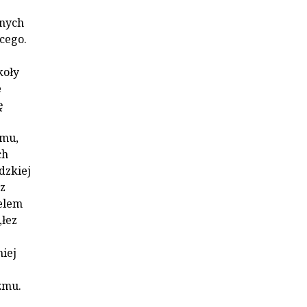
jnych
cego.
koły
e
ę
zmu,
ch
dzkiej
z
celem
„łez
iej
zmu.