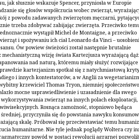
u, jak słusznie wskazuje Spencer, przyniosła w Europie
dzanie się głosów współczucia wobec zwierząt, wyrażają
kój z powodu zadawanych zwierzętom męczarni, pytający
nie trzeba zdobywać zabijając zwierzęta. Przeciwko tem
ednoznacznie wystąpił Michel de Montaigne, a przeciwko
erząt i spożywaniu ich ciał Leonardo da Vinci – uosobien
sansu. Ów powiew świeżości został następnie brutalnie
 mechanistyczną wizję świata Kartezjusza wyrażającą dąż
apanowania nad naturą, któremu miały służyć rozwijające 
Wprawdzie kartezjanizm spotkał się z natychmiastową kryt
ndiego i innych kontestatorów, a w Anglii za wegetariani
wybitny krzewiciel Thomas Tryon, niemniej społeczeństw
alazło mocne usprawiedliwienie i uzasadnienie dla swego
 wykorzystywania zwierząt na innych polach eksploatacji,
 wiwisekcyjnych. Rosnąca zamożność, stopniowo będąca
 średniej, przyczyniła się do powstania nawyku konsumo
ażającą skalę. Próbował się przeciwstawiać temu humani
zucia humanitarne. Nie tyle jednak poglądy Woltera czy i
 pragmatyczny powód w postaci rewolucji agrarnej pozwolił