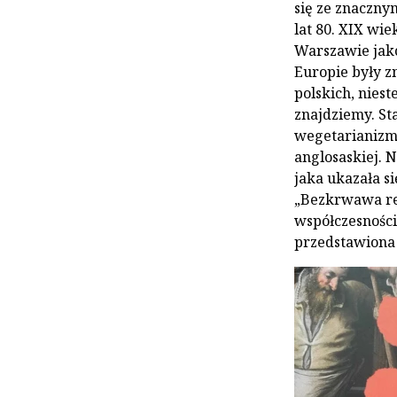
się ze znaczny
lat 80. XIX wi
Warszawie jako
Europie były z
polskich, niest
znajdziemy. St
wegetarianizm 
anglosaskiej. N
jaka ukazała s
„Bezkrwawa re
współczesności
przedstawiona