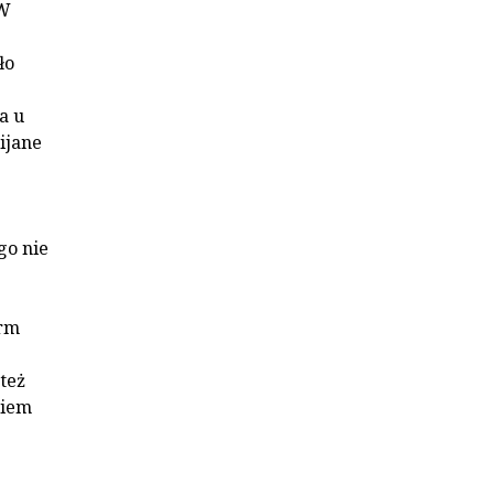
 W
ło
a u
ijane
go nie
orm
też
kiem