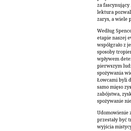
za fascynujący 
lektura pozwal
zarys, a wiele
Według Spencer
etapie naszej e
współgrało z j
sposoby tropie
wpływem determ
pierwszym ludz
spożywania więk
Łowcami byli 
samo mięso zy
zabójstwa, zys
spożywanie nie
Udomowienie zw
przestały być 
wyjścia mistyc