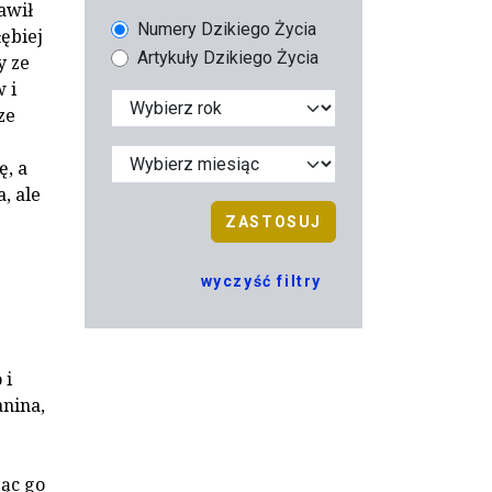
awił
Numery Dzikiego Życia
łębiej
Artykuły Dzikiego Życia
y ze
 i
ze
ę, a
, ale
ZASTOSUJ
wyczyść filtry
 i
nina,
ąc go