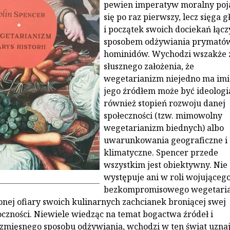
pewien imperatyw moralny poj
się po raz pierwszy, lecz sięga g
i początek swoich dociekań łącz
sposobem odżywiania prymatów
hominidów. Wychodzi wszakże 
słusznego założenia, że
wegetarianizm niejedno ma imi
jego źródłem może być ideologia
również stopień rozwoju danej
społeczności (tzw. mimowolny
wegetarianizm biednych) albo
uwarunkowania geograficzne i
klimatyczne. Spencer przede
wszystkim jest obiektywny. Nie
występuje ani w roli wojującego
bezkompromisowego wegetaria
żonej ofiary swoich kulinarnych zachcianek broniącej swej
oczności. Niewiele wiedząc na temat bogactwa źródeł i
mięsnego sposobu odżywiania, wchodzi w ten świat uznaj