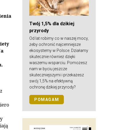
ienia
Twój 1,5% dla dzikiej
przyrody
Od lat robimy co w naszej mocy,
iety
żeby ochronić najcenniejsze
Na
ekosystemy w Polsce. Działamy
skutecznie również dzięki
waszemu wsparciu. Pomożesz
m.
nam w byciu jeszcze
skuteczniejszymi i przekażesz
swój 1,5% na efektywną
ochronę dzikiej przyrody?
az
POMAGAM
iero
ny
iają