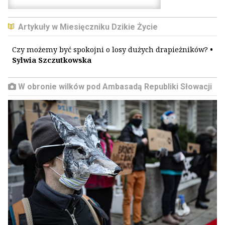
Artykuły w Miesięczniku Dzikie Życie
Czy możemy być spokojni o losy dużych drapieżników?
•
Sylwia Szczutkowska
W obronie wilków pod Ambasadą Republiki Słowacji