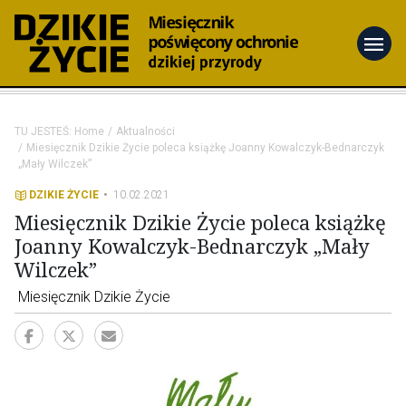
menu
TU JESTEŚ:
Home
Aktualności
Miesięcznik Dzikie Życie poleca książkę Joanny Kowalczyk-Bednarczyk
„Mały Wilczek”
DZIKIE ŻYCIE
10.02.2021
Miesięcznik Dzikie Życie poleca książkę
Joanny Kowalczyk-Bednarczyk „Mały
Wilczek”
Miesięcznik Dzikie Życie